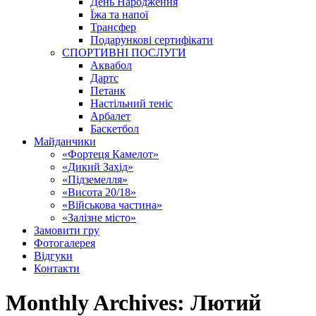
День Народження
Їжа та напої
Трансфер
Подарункові сертифікати
СПОРТИВНІ ПОСЛУГИ
Аквабол
Дартс
Петанк
Настільний теніс
Арбалет
Баскетбол
Майданчики
«Фортеця Камелот»
«Дикий Захід»
«Підземелля»
«Висота 20/18»
«Військова частина»
«Залізне місто»
Замовити гру
Фотогалерея
Відгуки
Контакти
Monthly Archives:
Лютий