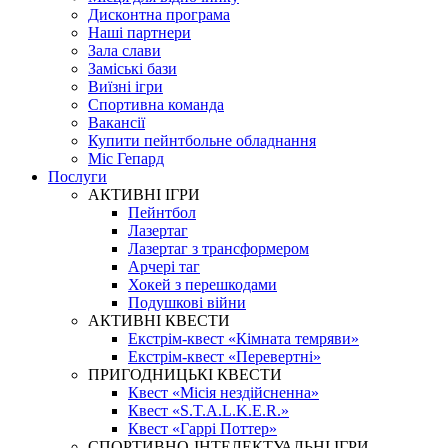
Дисконтна програма
Наші партнери
Зала слави
Заміські бази
Виїзні ігри
Спортивна команда
Вакансії
Купити пейнтбольне обладнання
Міс Гепард
Послуги
АКТИВНІ ІГРИ
Пейнтбол
Лазертаг
Лазертаг з трансформером
Арчері таг
Хокей з перешкодами
Подушкові війни
АКТИВНІ КВЕСТИ
Екстрім-квест «Кімната темряви»
Екстрім-квест «Перевертні»
ПРИГОДНИЦЬКІ КВЕСТИ
Квест «Місія нездійсненна»
Квест «S.T.A.L.K.E.R.»
Квест «Гаррі Поттер»
СПОРТИВНО-ІНТЕЛЕКТУАЛЬНІ ІГРИ