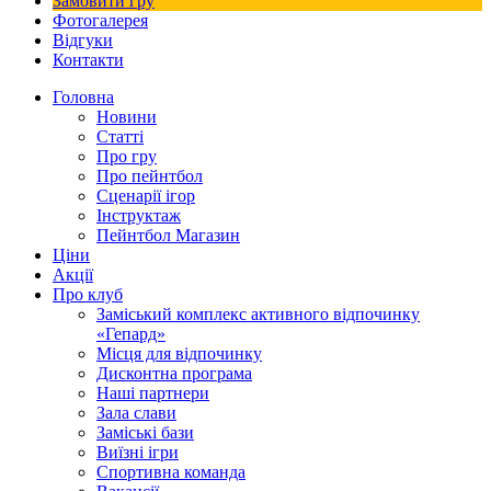
Замовити гру
Фотогалерея
Відгуки
Контакти
Головна
Новини
Статті
Про гру
Про пейнтбол
Сценарії ігор
Інструктаж
Пейнтбол Магазин
Ціни
Акції
Про клуб
Заміський комплекс активного відпочинку
«Гепард»
Місця для відпочинку
Дисконтна програма
Наші партнери
Зала слави
Заміські бази
Виїзні ігри
Спортивна команда