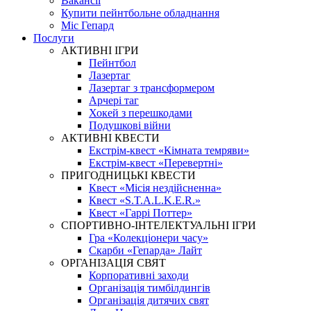
Вакансії
Купити пейнтбольне обладнання
Міс Гепард
Послуги
АКТИВНІ ІГРИ
Пейнтбол
Лазертаг
Лазертаг з трансформером
Арчері таг
Хокей з перешкодами
Подушкові війни
АКТИВНІ КВЕСТИ
Екстрім-квест «Кімната темряви»
Екстрім-квест «Перевертні»
ПРИГОДНИЦЬКІ КВЕСТИ
Квест «Місія нездійсненна»
Квест «S.T.A.L.K.E.R.»
Квест «Гаррі Поттер»
СПОРТИВНО-ІНТЕЛЕКТУАЛЬНІ ІГРИ
Гра «Колекціонери часу»
Скарби «Гепарда» Лайт
ОРГАНІЗАЦІЯ СВЯТ
Корпоративні заходи
Організація тимбілдингів
Організація дитячих свят