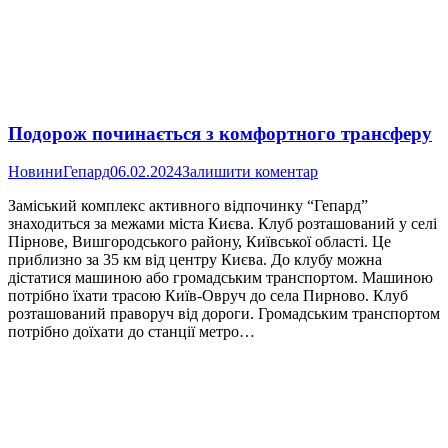
Подорож починається з комфортного трансферу
Новини
Гепард
06.02.2024
Залишити коментар
Заміський комплекс активного відпочинку “Гепард”
знаходиться за межами міста Києва. Клуб розташований у селі
Пірнове, Вишгородського району, Київської області. Це
приблизно за 35 км від центру Києва. До клубу можна
дістатися машиною або громадським транспортом. Машиною
потрібно їхати трасою Київ-Овруч до села Пирново. Клуб
розташований праворуч від дороги. Громадським транспортом
потрібно доїхати до станції метро…