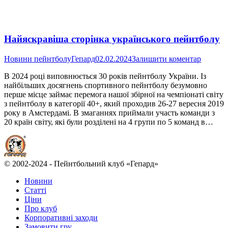
Найяскравіша сторінка українського пейнтболу
Новини пейнтболу
Гепард
02.02.2024
Залишити коментар
В 2024 році виповнюється 30 років пейнтболу України. Із
найбільших досягнень спортивного пейнтболу безумовно
перше місце займає перемога нашої збірної на чемпіонаті світу
з пейнтболу в категорії 40+, який проходив 26-27 вересня 2019
року в Амстердамі. В змаганнях приймали участь команди з
20 країн світу, які були розділені на 4 групи по 5 команд в…
© 2002-2024 - Пейнтбольний клуб «Гепард»
Новини
Статті
Ціни
Про клуб
Корпоративні заходи
Замовити гру