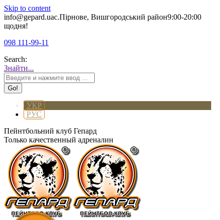
Skip to content
info@gepard.ua
с.Пірнове, Вишгородський район
9:00-20:00
щодня!
098 111-99-11
Search:
Знайти...
УКР
РУС
Пейнтбольний клуб Гепард
Только качественный адреналин