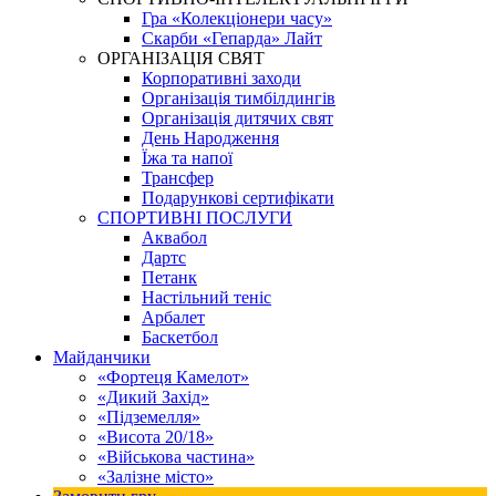
Гра «Колекціонери часу»
Скарби «Гепарда» Лайт
ОРГАНІЗАЦІЯ СВЯТ
Корпоративні заходи
Організація тимбілдингів
Організація дитячих свят
День Народження
Їжа та напої
Трансфер
Подарункові сертифікати
СПОРТИВНІ ПОСЛУГИ
Аквабол
Дартс
Петанк
Настільний теніс
Арбалет
Баскетбол
Майданчики
«Фортеця Камелот»
«Дикий Захід»
«Підземелля»
«Висота 20/18»
«Військова частина»
«Залізне місто»