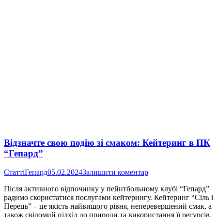
Відзначте свою подію зі смаком: Кейтеринг в ПК
“Гепард”
Статті
Гепард
05.02.2024
Залишити коментар
Після активного відпочинку у пейнтбольному клубі “Гепард”
радимо скористатися послугами кейтерингу. Кейтеринг “Сіль і
Перець” – це якість найвищого рівня, неперевершений смак, а
також свідомий підхід до природи та використання її ресурсів.