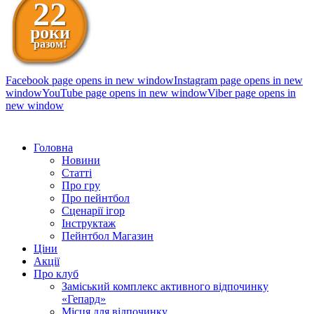
22
роки
разом!
Facebook page opens in new window
Instagram page opens in new
window
YouTube page opens in new window
Viber page opens in
new window
098 111-99-11
Головна
Новини
Статті
Про гру
Про пейнтбол
Сценарії ігор
Інструктаж
Пейнтбол Магазин
Ціни
Акції
Про клуб
Заміський комплекс активного відпочинку
«Гепард»
Місця для відпочинку