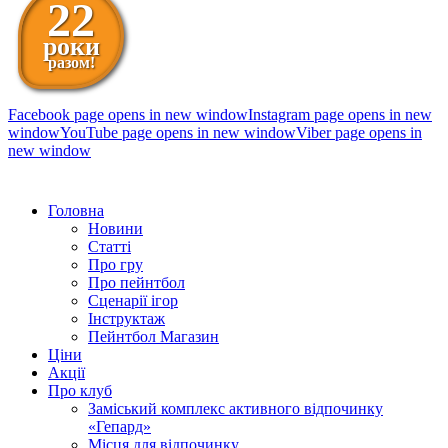
22
роки
разом!
Facebook page opens in new window
Instagram page opens in new
window
YouTube page opens in new window
Viber page opens in
new window
098 111-99-11
Головна
Новини
Статті
Про гру
Про пейнтбол
Сценарії ігор
Інструктаж
Пейнтбол Магазин
Ціни
Акції
Про клуб
Заміський комплекс активного відпочинку
«Гепард»
Місця для відпочинку