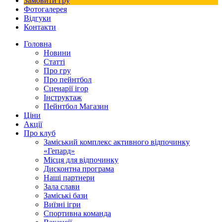
Замовити гру
Фотогалерея
Відгуки
Контакти
Головна
Новини
Статті
Про гру
Про пейнтбол
Сценарії ігор
Інструктаж
Пейнтбол Магазин
Ціни
Акції
Про клуб
Заміський комплекс активного відпочинку
«Гепард»
Місця для відпочинку
Дисконтна програма
Наші партнери
Зала слави
Заміські бази
Виїзні ігри
Спортивна команда