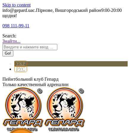
Skip to content
info@gepard.ua
с.Пірнове, Вишгородський район
9:00-20:00
щодня!
098 111-99-11
Search:
Знайти...
УКР
РУС
Пейнтбольний клуб Гепард
Только качественный адреналин