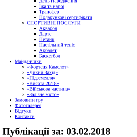
День Народження
Їжа та напої
Трансфер
Подарункові сертифікати
СПОРТИВНІ ПОСЛУГИ
Аквабол
Дартс
Петанк
Настільний теніс
Арбалет
Баскетбол
Майданчики
«Фортеця Камелот»
«Дикий Захід»
«Підземелля»
«Висота 20/18»
«Військова частина»
«Залізне місто»
Замовити гру
Фотогалерея
Відгуки
Контакти
Публікації за:
03.02.2018