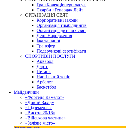
Гра «Колекціонери часу»
Скарби «Гепарда» Лайт
ОРГАНІЗАЦІЯ СВЯТ
Корпоративні заходи
Організація тимбілдингів
Організація дитячих свят
День Народження
Їжа та напої
Трансфер
Подарункові сертифікати
СПОРТИВНІ ПОСЛУГИ
Аквабол
Дартс
Петанк
Настільний теніс
Арбалет
Баскетбол
Майданчики
«Фортеця Камелот»
«Дикий Захід»
«Підземелля»
«Висота 20/18»
«Військова частина»
«Залізне місто»