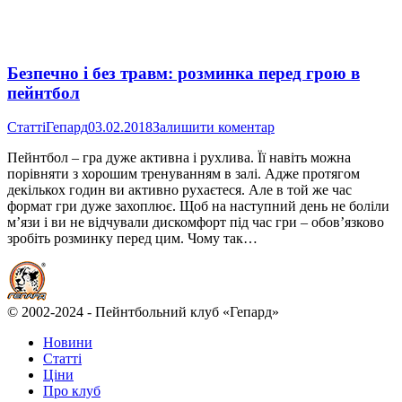
Безпечно і без травм: розминка перед грою в
пейнтбол
Статті
Гепард
03.02.2018
Залишити коментар
Пейнтбол – гра дуже активна і рухлива. Її навіть можна
порівняти з хорошим тренуванням в залі. Адже протягом
декількох годин ви активно рухаєтеся. Але в той же час
формат гри дуже захоплює. Щоб на наступний день не боліли
м’язи і ви не відчували дискомфорт під час гри – обов’язково
зробіть розминку перед цим. Чому так…
© 2002-2024 - Пейнтбольний клуб «Гепард»
Новини
Статті
Ціни
Про клуб