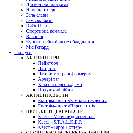
Дисконтна програма
Наші партнери
Зала слави
Заміські бази
Виїзні ігри
Спортивна команда
Вакансії
Купити пейнтбольне обладнання
Міс Гепард
Послуги
АКТИВНІ ІГРИ
Пейнтбол
Лазертаг
Лазертаг з трансформером
Арчері таг
Хокей з перешкодами
Подушкові війни
АКТИВНІ КВЕСТИ
Екстрім-квест «Кімната темряви»
Екстрім-квест «Перевертні»
ПРИГОДНИЦЬКІ КВЕСТИ
Квест «Місія нездійсненна»
Квест «S.T.A.L.K.E.R.»
Квест «Гаррі Поттер»
СПОРТИВНО-ІНТЕЛЕКТУАЛЬНІ ІГРИ