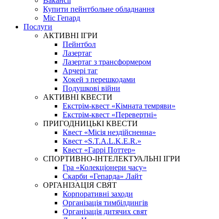
Вакансії
Купити пейнтбольне обладнання
Міс Гепард
Послуги
АКТИВНІ ІГРИ
Пейнтбол
Лазертаг
Лазертаг з трансформером
Арчері таг
Хокей з перешкодами
Подушкові війни
АКТИВНІ КВЕСТИ
Екстрім-квест «Кімната темряви»
Екстрім-квест «Перевертні»
ПРИГОДНИЦЬКІ КВЕСТИ
Квест «Місія нездійсненна»
Квест «S.T.A.L.K.E.R.»
Квест «Гаррі Поттер»
СПОРТИВНО-ІНТЕЛЕКТУАЛЬНІ ІГРИ
Гра «Колекціонери часу»
Скарби «Гепарда» Лайт
ОРГАНІЗАЦІЯ СВЯТ
Корпоративні заходи
Організація тимбілдингів
Організація дитячих свят