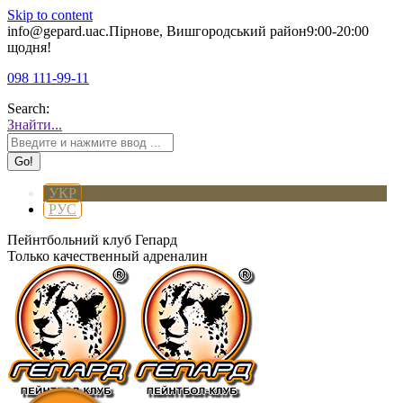
Skip to content
info@gepard.ua
с.Пірнове, Вишгородський район
9:00-20:00
щодня!
098 111-99-11
Search:
Знайти...
УКР
РУС
Пейнтбольний клуб Гепард
Только качественный адреналин