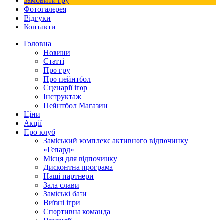
Замовити гру
Фотогалерея
Відгуки
Контакти
Головна
Новини
Статті
Про гру
Про пейнтбол
Сценарії ігор
Інструктаж
Пейнтбол Магазин
Ціни
Акції
Про клуб
Заміський комплекс активного відпочинку
«Гепард»
Місця для відпочинку
Дисконтна програма
Наші партнери
Зала слави
Заміські бази
Виїзні ігри
Спортивна команда