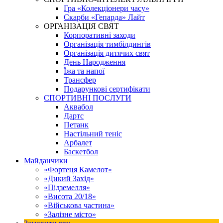
Гра «Колекціонери часу»
Скарби «Гепарда» Лайт
ОРГАНІЗАЦІЯ СВЯТ
Корпоративні заходи
Організація тимбілдингів
Організація дитячих свят
День Народження
Їжа та напої
Трансфер
Подарункові сертифікати
СПОРТИВНІ ПОСЛУГИ
Аквабол
Дартс
Петанк
Настільний теніс
Арбалет
Баскетбол
Майданчики
«Фортеця Камелот»
«Дикий Захід»
«Підземелля»
«Висота 20/18»
«Військова частина»
«Залізне місто»