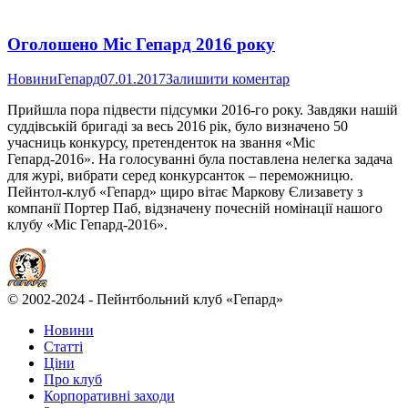
Оголошено Міс Гепард 2016 року
Новини
Гепард
07.01.2017
Залишити коментар
Прийшла пора підвести підсумки 2016-го року. Завдяки нашій
суддівській бригаді за весь 2016 рік, було визначено 50
учасниць конкурсу, претенденток на звання «Міс
Гепард-2016». На голосуванні була поставлена нелегка задача
для журі, вибрати серед конкурсанток – переможницю.
Пейнтол-клуб «Гепард» щиро вітає Маркову Єлизавету з
компанії Портер Паб, відзначену почесній номінації нашого
клубу «Міс Гепард-2016».
© 2002-2024 - Пейнтбольний клуб «Гепард»
Новини
Статті
Ціни
Про клуб
Корпоративні заходи