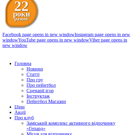
22
роки
разом!
Facebook page opens in new window
Instagram page opens in new
window
YouTube page opens in new window
Viber page opens in
new window
098 111-99-11
Головна
Новини
Статті
Про гру
Про пейнтбол
Сценарії ігор
Інструктаж
Пейнтбол Магазин
Ціни
Акції
Про клуб
Заміський комплекс активного відпочинку
«Гепард»
Місця для відпочинку