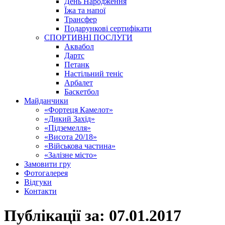
День Народження
Їжа та напої
Трансфер
Подарункові сертифікати
СПОРТИВНІ ПОСЛУГИ
Аквабол
Дартс
Петанк
Настільний теніс
Арбалет
Баскетбол
Майданчики
«Фортеця Камелот»
«Дикий Захід»
«Підземелля»
«Висота 20/18»
«Військова частина»
«Залізне місто»
Замовити гру
Фотогалерея
Відгуки
Контакти
Публікації за:
07.01.2017