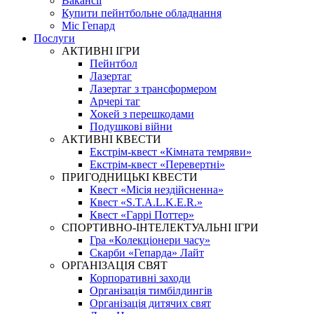
Вакансії
Купити пейнтбольне обладнання
Міс Гепард
Послуги
АКТИВНІ ІГРИ
Пейнтбол
Лазертаг
Лазертаг з трансформером
Арчері таг
Хокей з перешкодами
Подушкові війни
АКТИВНІ КВЕСТИ
Екстрім-квест «Кімната темряви»
Екстрім-квест «Перевертні»
ПРИГОДНИЦЬКІ КВЕСТИ
Квест «Місія нездійсненна»
Квест «S.T.A.L.K.E.R.»
Квест «Гаррі Поттер»
СПОРТИВНО-ІНТЕЛЕКТУАЛЬНІ ІГРИ
Гра «Колекціонери часу»
Скарби «Гепарда» Лайт
ОРГАНІЗАЦІЯ СВЯТ
Корпоративні заходи
Організація тимбілдингів
Організація дитячих свят