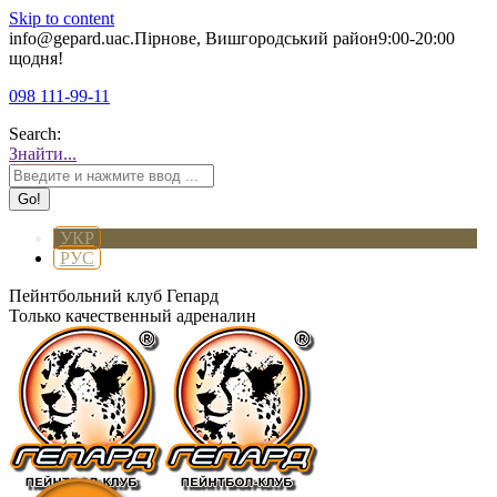
Skip to content
info@gepard.ua
с.Пірнове, Вишгородський район
9:00-20:00
щодня!
098 111-99-11
Search:
Знайти...
УКР
РУС
Пейнтбольний клуб Гепард
Только качественный адреналин