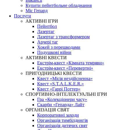
Вакансії
Купити пейнтбольне обладнання
Міс Гепард
Послуги
АКТИВНІ ІГРИ
Пейнтбол
Лазертаг
Лазертаг з трансформером
Арчері таг
Хокей з перешкодами
Подушкові війни
АКТИВНІ КВЕСТИ
Екстрім-квест «Кімната темряви»
Екстрім-квест «Перевертні»
ПРИГОДНИЦЬКІ КВЕСТИ
Квест «Місія нездійсненна»
Квест «S.T.A.L.K.E.R.»
Квест «Гаррі Поттер»
СПОРТИВНО-ІНТЕЛЕКТУАЛЬНІ ІГРИ
Гра «Колекціонери часу»
Скарби «Гепарда» Лайт
ОРГАНІЗАЦІЯ СВЯТ
Корпоративні заходи
Організація тимбілдингів
Організація дитячих свят