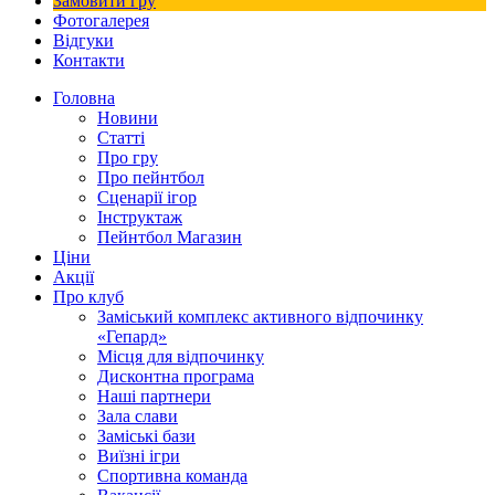
Замовити гру
Фотогалерея
Відгуки
Контакти
Головна
Новини
Статті
Про гру
Про пейнтбол
Сценарії ігор
Інструктаж
Пейнтбол Магазин
Ціни
Акції
Про клуб
Заміський комплекс активного відпочинку
«Гепард»
Місця для відпочинку
Дисконтна програма
Наші партнери
Зала слави
Заміські бази
Виїзні ігри
Спортивна команда