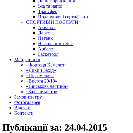
День Народження
Їжа та напої
Трансфер
Подарункові сертифікати
СПОРТИВНІ ПОСЛУГИ
Аквабол
Дартс
Петанк
Настільний теніс
Арбалет
Баскетбол
Майданчики
«Фортеця Камелот»
«Дикий Захід»
«Підземелля»
«Висота 20/18»
«Військова частина»
«Залізне місто»
Замовити гру
Фотогалерея
Відгуки
Контакти
Публікації за:
24.04.2015