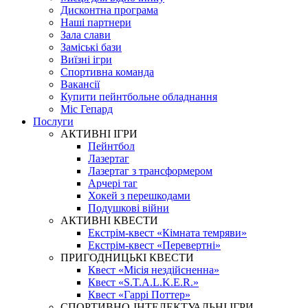
Дисконтна програма
Наші партнери
Зала слави
Заміські бази
Виїзні ігри
Спортивна команда
Вакансії
Купити пейнтбольне обладнання
Міс Гепард
Послуги
АКТИВНІ ІГРИ
Пейнтбол
Лазертаг
Лазертаг з трансформером
Арчері таг
Хокей з перешкодами
Подушкові війни
АКТИВНІ КВЕСТИ
Екстрім-квест «Кімната темряви»
Екстрім-квест «Перевертні»
ПРИГОДНИЦЬКІ КВЕСТИ
Квест «Місія нездійсненна»
Квест «S.T.A.L.K.E.R.»
Квест «Гаррі Поттер»
СПОРТИВНО-ІНТЕЛЕКТУАЛЬНІ ІГРИ