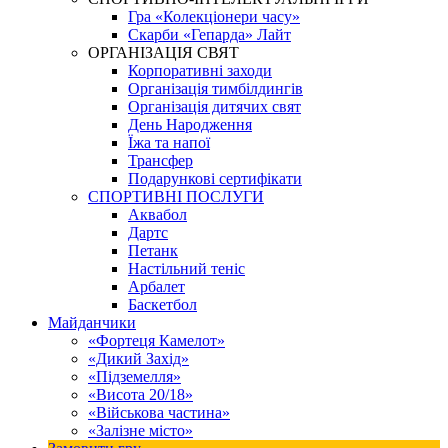
Гра «Колекціонери часу»
Скарби «Гепарда» Лайт
ОРГАНІЗАЦІЯ СВЯТ
Корпоративні заходи
Організація тимбілдингів
Організація дитячих свят
День Народження
Їжа та напої
Трансфер
Подарункові сертифікати
СПОРТИВНІ ПОСЛУГИ
Аквабол
Дартс
Петанк
Настільний теніс
Арбалет
Баскетбол
Майданчики
«Фортеця Камелот»
«Дикий Захід»
«Підземелля»
«Висота 20/18»
«Військова частина»
«Залізне місто»