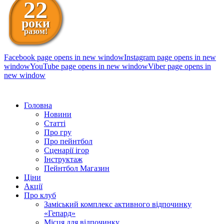
22
роки
разом!
Facebook page opens in new window
Instagram page opens in new
window
YouTube page opens in new window
Viber page opens in
new window
098 111-99-11
Головна
Новини
Статті
Про гру
Про пейнтбол
Сценарії ігор
Інструктаж
Пейнтбол Магазин
Ціни
Акції
Про клуб
Заміський комплекс активного відпочинку
«Гепард»
Місця для відпочинку