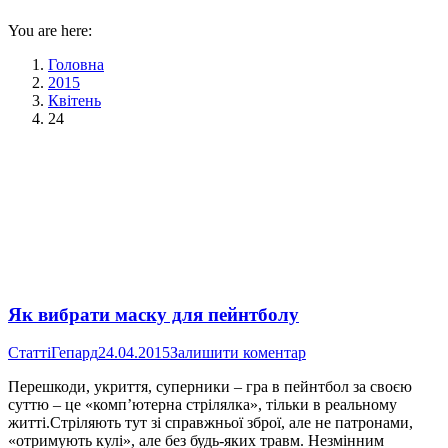
You are here:
Головна
2015
Квітень
24
Як вибрати маску для пейнтболу
Статті
Гепард
24.04.2015
Залишити коментар
Перешкоди, укриття, суперники – гра в пейнтбол за своєю
суттю – це «комп’ютерна стрілялка», тільки в реальному
житті.Стріляють тут зі справжньої зброї, але не патронами,
«отримують кулі», але без будь-яких травм. Незмінним