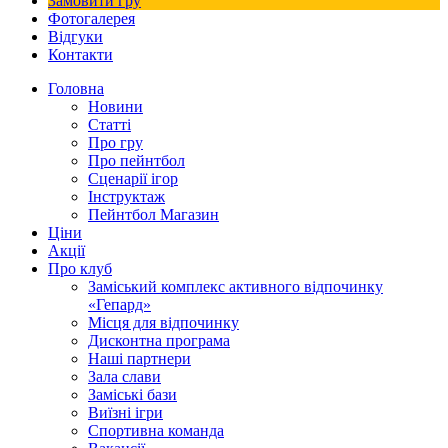
Замовити гру
Фотогалерея
Відгуки
Контакти
Головна
Новини
Статті
Про гру
Про пейнтбол
Сценарії ігор
Інструктаж
Пейнтбол Магазин
Ціни
Акції
Про клуб
Заміський комплекс активного відпочинку
«Гепард»
Місця для відпочинку
Дисконтна програма
Наші партнери
Зала слави
Заміські бази
Виїзні ігри
Спортивна команда