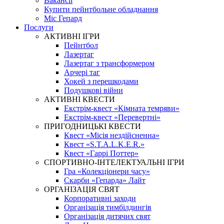
Вакансії
Купити пейнтбольне обладнання
Міс Гепард
Послуги
АКТИВНІ ІГРИ
Пейнтбол
Лазертаг
Лазертаг з трансформером
Арчері таг
Хокей з перешкодами
Подушкові війни
АКТИВНІ КВЕСТИ
Екстрім-квест «Кімната темряви»
Екстрім-квест «Перевертні»
ПРИГОДНИЦЬКІ КВЕСТИ
Квест «Місія нездійсненна»
Квест «S.T.A.L.K.E.R.»
Квест «Гаррі Поттер»
СПОРТИВНО-ІНТЕЛЕКТУАЛЬНІ ІГРИ
Гра «Колекціонери часу»
Скарби «Гепарда» Лайт
ОРГАНІЗАЦІЯ СВЯТ
Корпоративні заходи
Організація тимбілдингів
Організація дитячих свят