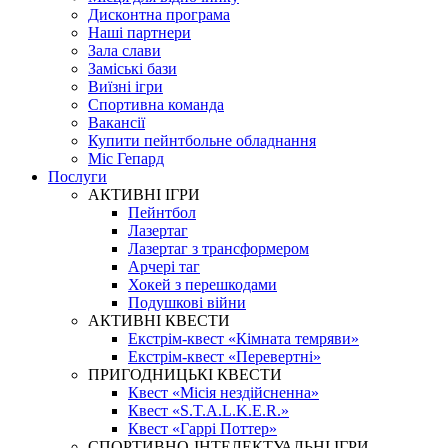
Дисконтна програма
Наші партнери
Зала слави
Заміські бази
Виїзні ігри
Спортивна команда
Вакансії
Купити пейнтбольне обладнання
Міс Гепард
Послуги
АКТИВНІ ІГРИ
Пейнтбол
Лазертаг
Лазертаг з трансформером
Арчері таг
Хокей з перешкодами
Подушкові війни
АКТИВНІ КВЕСТИ
Екстрім-квест «Кімната темряви»
Екстрім-квест «Перевертні»
ПРИГОДНИЦЬКІ КВЕСТИ
Квест «Місія нездійсненна»
Квест «S.T.A.L.K.E.R.»
Квест «Гаррі Поттер»
СПОРТИВНО-ІНТЕЛЕКТУАЛЬНІ ІГРИ