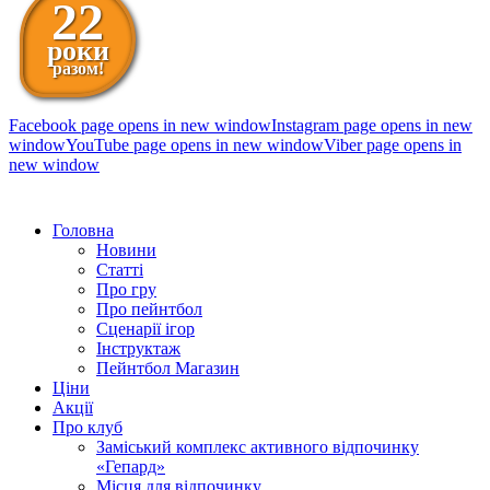
22
роки
разом!
Facebook page opens in new window
Instagram page opens in new
window
YouTube page opens in new window
Viber page opens in
new window
098 111-99-11
Головна
Новини
Статті
Про гру
Про пейнтбол
Сценарії ігор
Інструктаж
Пейнтбол Магазин
Ціни
Акції
Про клуб
Заміський комплекс активного відпочинку
«Гепард»
Місця для відпочинку