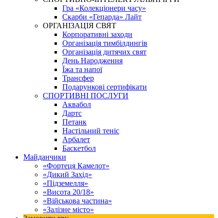
Гра «Колекціонери часу»
Скарби «Гепарда» Лайт
ОРГАНІЗАЦІЯ СВЯТ
Корпоративні заходи
Організація тимбілдингів
Організація дитячих свят
День Народження
Їжа та напої
Трансфер
Подарункові сертифікати
СПОРТИВНІ ПОСЛУГИ
Аквабол
Дартс
Петанк
Настільний теніс
Арбалет
Баскетбол
Майданчики
«Фортеця Камелот»
«Дикий Захід»
«Підземелля»
«Висота 20/18»
«Військова частина»
«Залізне місто»