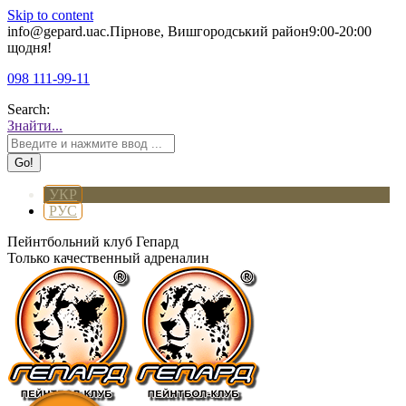
Skip to content
info@gepard.ua
с.Пірнове, Вишгородський район
9:00-20:00
щодня!
098 111-99-11
Search:
Знайти...
УКР
РУС
Пейнтбольний клуб Гепард
Только качественный адреналин