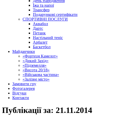
День Народження
Їжа та напої
Трансфер
Подарункові сертифікати
СПОРТИВНІ ПОСЛУГИ
Аквабол
Дартс
Петанк
Настільний теніс
Арбалет
Баскетбол
Майданчики
«Фортеця Камелот»
«Дикий Захід»
«Підземелля»
«Висота 20/18»
«Військова частина»
«Залізне місто»
Замовити гру
Фотогалерея
Відгуки
Контакти
Публікації за:
21.11.2014