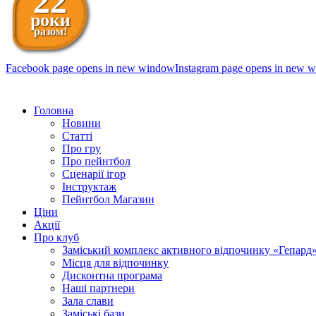
22
роки
разом!
Facebook page opens in new window
Instagram page opens in new 
098 111-99-11
Головна
Новини
Статті
Про гру
Про пейнтбол
Сценарії ігор
Інструктаж
Пейнтбол Магазин
Ціни
Акції
Про клуб
Заміський комплекс активного відпочинку «Гепард
Місця для відпочинку
Дисконтна програма
Наші партнери
Зала слави
Заміські бази