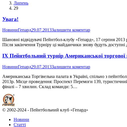
Липень
29
Увага!
Новини
Гепард
29.07.2013
Залишити коментар
Шановні відвідувачі Пейнтбол-клубу «Гепард», 17 серпня 2013 ро
Після закінчення Турніру ці майданчики знову будуть доступні 
IX Пейнтбольний турнір Американської торгової 
Новини
Гепард
29.07.2013
Залишити коментар
Американська Торгівельна палата в Україні, спільно з пейнтбо
2013р. Місце проведення: Проспект Перемоги 139, туристичний 
фіналі – 7 хвилин. Склад команди: 5…
© 2002-2024 - Пейнтбольний клуб «Гепард»
Новини
Статті