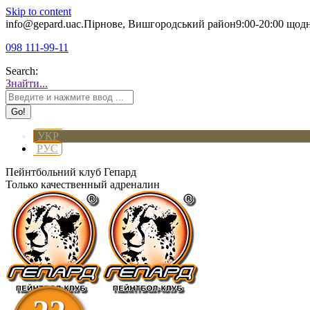
Skip to content
info@gepard.ua
с.Пірнове, Вишгородський район
9:00-20:00 щод
098 111-99-11
Search:
Знайти...
УКР
РУС
Пейнтбольний клуб Гепард
Только качественный адреналин