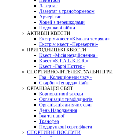
Пейнтбол
Лазертаг
Лазертаг з трансформером
Арчері таг
Хокей з перешкодами
Подушкові війни
АКТИВНІ КВЕСТИ
Екстрім-квест «Кімната темряви»
Екстрім-квест «Перевертні»
ПРИГОДНИЦЬКІ КВЕСТИ
Квест «Місія нездійсненна»
Квест «S.T.A.L.K.E.R.»
Квест «Гаррі Поттер»
СПОРТИВНО-ІНТЕЛЕКТУАЛЬНІ ІГРИ
Гра «Колекціонери часу»
Скарби «Гепарда» Лайт
ОРГАНІЗАЦІЯ СВЯТ
Корпоративні заходи
Організація тимбілдингів
Організація дитячих свят
День Народження
Їжа та напої
Трансфер
Подарункові сертифікати
СПОРТИВНІ ПОСЛУГИ