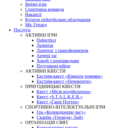
Виїзні ігри
Спортивна команда
Вакансії
Купити пейнтбольне обладнання
Міс Гепард
Послуги
АКТИВНІ ІГРИ
Пейнтбол
Лазертаг
Лазертаг з трансформером
Арчері таг
Хокей з перешкодами
Подушкові війни
АКТИВНІ КВЕСТИ
Екстрім-квест «Кімната темряви»
Екстрім-квест «Перевертні»
ПРИГОДНИЦЬКІ КВЕСТИ
Квест «Місія нездійсненна»
Квест «S.T.A.L.K.E.R.»
Квест «Гаррі Поттер»
СПОРТИВНО-ІНТЕЛЕКТУАЛЬНІ ІГРИ
Гра «Колекціонери часу»
Скарби «Гепарда» Лайт
ОРГАНІЗАЦІЯ СВЯТ
Корпоративні заходи