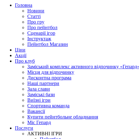
Головна
Новини
Статті
Про гру
Про пейнтбол
Сценарії ігор
Інструктаж
Пейнтбол Магазин
Ціни
Акції
Про клуб
Заміський комплекс активного відпочинку «Гепард
Місця для відпочинку
Дисконтна програма
Наші партнери
Зала слави
Заміські бази
Виїзні ігри
Спортивна команда
Вакансії
Купити пейнтбольне обладнання
Міс Гепард
Послуги
АКТИВНІ ІГРИ