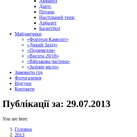
Аквабол
Дартс
Петанк
Настільний теніс
Арбалет
Баскетбол
Майданчики
«Фортеця Камелот»
«Дикий Захід»
«Підземелля»
«Висота 20/18»
«Військова частина»
«Залізне місто»
Замовити гру
Фотогалерея
Відгуки
Контакти
Публікації за:
29.07.2013
You are here:
Головна
2013