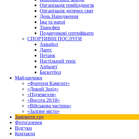
Організація тимбілдингів
Організація дитячих свят
День Народження
Їжа та напої
Трансфер
Подарункові сертифікати
СПОРТИВНІ ПОСЛУГИ
Аквабол
Дартс
Петанк
Настільний теніс
Арбалет
Баскетбол
Майданчики
«Фортеця Камелот»
«Дикий Захід»
«Підземелля»
«Висота 20/18»
«Військова частина»
«Залізне місто»
Замовити гру
Фотогалерея
Відгуки
Контакти