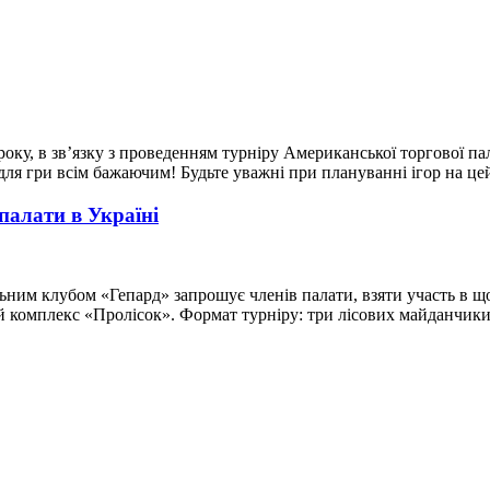
ку, в зв’язку з проведенням турніру Американської торгової палат
для гри всім бажаючим! Будьте уважні при плануванні ігор на це
палати в Україні
льним клубом «Гепард» запрошує членів палати, взяти участь в щ
комплекс «Пролісок». Формат турніру: три лісових майданчики Ч