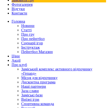
Замовити гру
Фотогалерея
Відгуки
Контакти
Головна
Новини
Статті
Про гру
Про пейнтбол
Сценарії ігор
Інструктаж
Пейнтбол Магазин
Ціни
Акції
Про клуб
Заміський комплекс активного відпочинку
«Гепард»
Місця для відпочинку
Дисконтна програма
Наші партнери
Зала слави
Заміські бази
Виїзні ігри
Спортивна команда