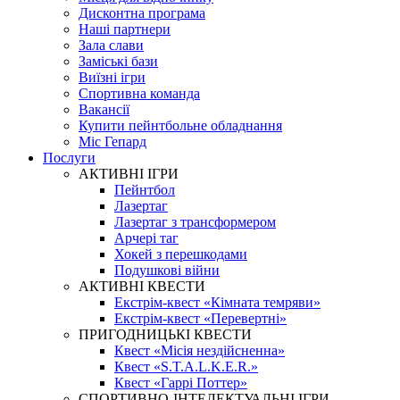
Дисконтна програма
Наші партнери
Зала слави
Заміські бази
Виїзні ігри
Спортивна команда
Вакансії
Купити пейнтбольне обладнання
Міс Гепард
Послуги
АКТИВНІ ІГРИ
Пейнтбол
Лазертаг
Лазертаг з трансформером
Арчері таг
Хокей з перешкодами
Подушкові війни
АКТИВНІ КВЕСТИ
Екстрім-квест «Кімната темряви»
Екстрім-квест «Перевертні»
ПРИГОДНИЦЬКІ КВЕСТИ
Квест «Місія нездійсненна»
Квест «S.T.A.L.K.E.R.»
Квест «Гаррі Поттер»
СПОРТИВНО-ІНТЕЛЕКТУАЛЬНІ ІГРИ