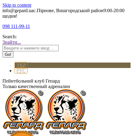
Skip to content
info@gepard.ua
с.Пірнове, Вишгородський район
9:00-20:00
щодня!
098 111-99-11
Search:
Знайти...
УКР
РУС
Пейнтбольний клуб Гепард
Только качественный адреналин