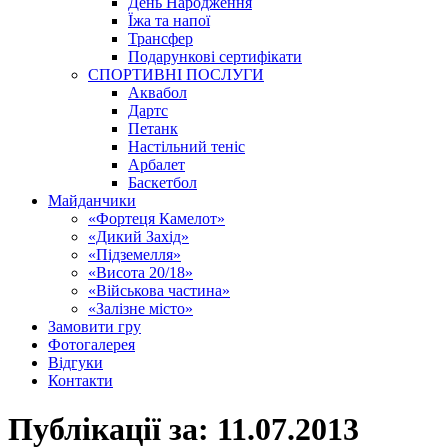
День Народження
Їжа та напої
Трансфер
Подарункові сертифікати
СПОРТИВНІ ПОСЛУГИ
Аквабол
Дартс
Петанк
Настільний теніс
Арбалет
Баскетбол
Майданчики
«Фортеця Камелот»
«Дикий Захід»
«Підземелля»
«Висота 20/18»
«Військова частина»
«Залізне місто»
Замовити гру
Фотогалерея
Відгуки
Контакти
Публікації за:
11.07.2013