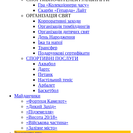
Гра «Колекціонери часу»
Скарби «Гепарда» Лайт
ОРГАНІЗАЦІЯ СВЯТ
Корпоративні заходи
Організація тимбілдингів
Організація дитячих свят
День Народження
Їжа та напої
Трансфер
Подарункові сертифікати
СПОРТИВНІ ПОСЛУГИ
Аквабол
Дартс
Петанк
Настільний теніс
Арбалет
Баскетбол
Майданчики
«Фортеця Камелот»
«Дикий Захід»
«Підземелля»
«Висота 20/18»
«Військова частина»
«Залізне місто»