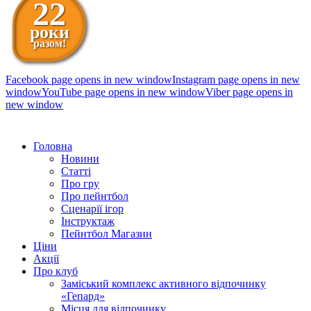
22
роки
разом!
Facebook page opens in new window
Instagram page opens in new
window
YouTube page opens in new window
Viber page opens in
new window
098 111-99-11
Головна
Новини
Статті
Про гру
Про пейнтбол
Сценарії ігор
Інструктаж
Пейнтбол Магазин
Ціни
Акції
Про клуб
Заміський комплекс активного відпочинку
«Гепард»
Місця для відпочинку