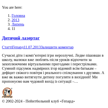
You are here:
Головна
2013
Липень
11
Дитячий лазертаг
Статті
Гепард
11.07.2013
Залишити коментар
Сучасні діти і комп’ютерні ігри нерозлучні. Ледве пішовши в
школу, малюки вже люблять після уроків відпочити за
захоплюючими віртуальними пригодами і перестрілками.
Сумний підсумок надмірних ігор відомий всім батькам –
дефіцит свіжого повітря і реального спілкування з друзями. А
вже як важко витягнути дитину погуляти в вихідний! Ми
пропонуємо вам чудовий вихід із ситуації –…
© 2002-2024 - Пейнтбольний клуб «Гепард»