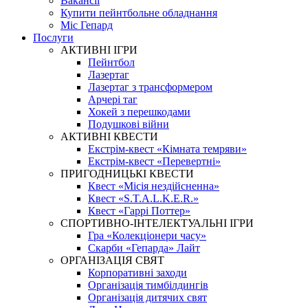
Вакансії
Купити пейнтбольне обладнання
Міс Гепард
Послуги
АКТИВНІ ІГРИ
Пейнтбол
Лазертаг
Лазертаг з трансформером
Арчері таг
Хокей з перешкодами
Подушкові війни
АКТИВНІ КВЕСТИ
Екстрім-квест «Кімната темряви»
Екстрім-квест «Перевертні»
ПРИГОДНИЦЬКІ КВЕСТИ
Квест «Місія нездійсненна»
Квест «S.T.A.L.K.E.R.»
Квест «Гаррі Поттер»
СПОРТИВНО-ІНТЕЛЕКТУАЛЬНІ ІГРИ
Гра «Колекціонери часу»
Скарби «Гепарда» Лайт
ОРГАНІЗАЦІЯ СВЯТ
Корпоративні заходи
Організація тимбілдингів
Організація дитячих свят