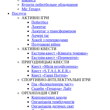
Вакансії
Купити пейнтбольне обладнання
Міс Гепард
Послуги
АКТИВНІ ІГРИ
Пейнтбол
Лазертаг
Лазертаг з трансформером
Арчері таг
Хокей з перешкодами
Подушкові війни
АКТИВНІ КВЕСТИ
Екстрім-квест «Кімната темряви»
Екстрім-квест «Перевертні»
ПРИГОДНИЦЬКІ КВЕСТИ
Квест «Місія нездійсненна»
Квест «S.T.A.L.K.E.R.»
Квест «Гаррі Поттер»
СПОРТИВНО-ІНТЕЛЕКТУАЛЬНІ ІГРИ
Гра «Колекціонери часу»
Скарби «Гепарда» Лайт
ОРГАНІЗАЦІЯ СВЯТ
Корпоративні заходи
Організація тимбілдингів
Організація дитячих свят