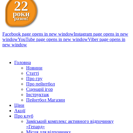
22
роки
разом!
Facebook page opens in new window
Instagram page opens in new
window
YouTube page opens in new window
Viber page opens in
new window
098 111-99-11
Головна
Новини
Статті
Про гру
Про пейнтбол
Сценарії ігор
Інструктаж
Пейнтбол Магазин
Ціни
Акції
Про клуб
Заміський комплекс активного відпочинку
«Гепард»
Місця для відпочинку