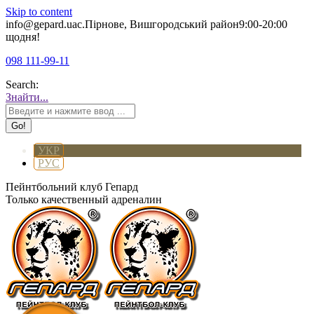
Skip to content
info@gepard.ua
с.Пірнове, Вишгородський район
9:00-20:00
щодня!
098 111-99-11
Search:
Знайти...
УКР
РУС
Пейнтбольний клуб Гепард
Только качественный адреналин