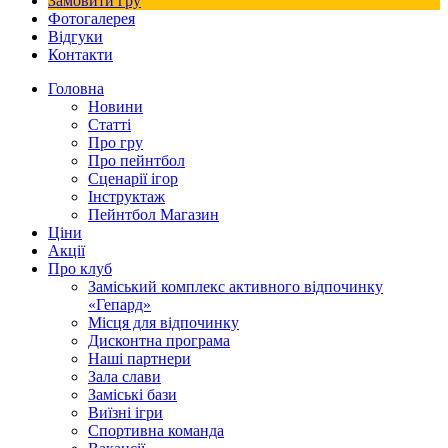
Замовити гру
Фотогалерея
Відгуки
Контакти
Головна
Новини
Статті
Про гру
Про пейнтбол
Сценарії ігор
Інструктаж
Пейнтбол Магазин
Ціни
Акції
Про клуб
Заміський комплекс активного відпочинку
«Гепард»
Місця для відпочинку
Дисконтна програма
Наші партнери
Зала слави
Заміські бази
Виїзні ігри
Спортивна команда