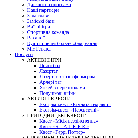
Дисконтна програма
Наші партнери
Зала слави
Заміські бази
Виїзні ігри
Спортивна команда
Вакансії
Купити пейнтбольне обладнання
Міс Гепард
Послуги
АКТИВНІ ІГРИ
Пейнтбол
Лазертаг
Лазертаг з трансформером
Арчері таг
Хокей з перешкодами
Подушкові війни
АКТИВНІ КВЕСТИ
Екстрім-квест «Кімната темряви»
Екстрім-квест «Перевертні»
ПРИГОДНИЦЬКІ КВЕСТИ
Квест «Місія нездійсненна»
Квест «S.T.A.L.K.E.R.»
Квест «Гаррі Поттер»
СПОРТИВНО-ІНТЕЛЕКТУАЛЬНІ ІГРИ