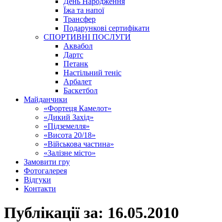
День Народження
Їжа та напої
Трансфер
Подарункові сертифікати
СПОРТИВНІ ПОСЛУГИ
Аквабол
Дартс
Петанк
Настільний теніс
Арбалет
Баскетбол
Майданчики
«Фортеця Камелот»
«Дикий Захід»
«Підземелля»
«Висота 20/18»
«Військова частина»
«Залізне місто»
Замовити гру
Фотогалерея
Відгуки
Контакти
Публікації за:
16.05.2010