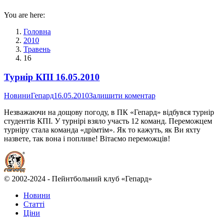
You are here:
Головна
2010
Травень
16
Турнір КПІ 16.05.2010
Новини
Гепард
16.05.2010
Залишити коментар
Незважаючи на дощову погоду, в ПК «Гепард» відбувся турнір
студентів КПІ. У турнірі взяло участь 12 команд. Переможцем
турніру стала команда «дрімтім». Як то кажуть, як Ви яхту
назвете, так вона і попливе! Вітаємо переможців!
© 2002-2024 - Пейнтбольний клуб «Гепард»
Новини
Статті
Ціни