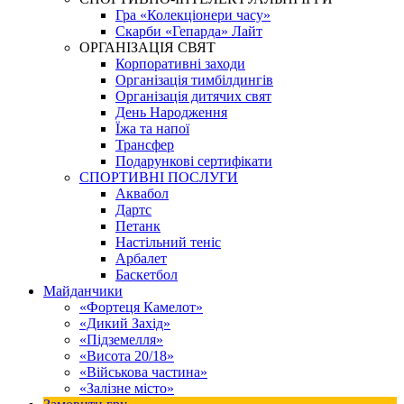
Гра «Колекціонери часу»
Скарби «Гепарда» Лайт
ОРГАНІЗАЦІЯ СВЯТ
Корпоративні заходи
Організація тимбілдингів
Організація дитячих свят
День Народження
Їжа та напої
Трансфер
Подарункові сертифікати
СПОРТИВНІ ПОСЛУГИ
Аквабол
Дартс
Петанк
Настільний теніс
Арбалет
Баскетбол
Майданчики
«Фортеця Камелот»
«Дикий Захід»
«Підземелля»
«Висота 20/18»
«Військова частина»
«Залізне місто»