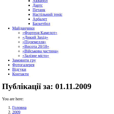
Аквабол
Дартс
Петанк
Настільний теніс
Арбалет
Баскетбол
Майданчики
«Фортеця Камелот»
«Дикий Захід»
«Підземелля»
«Висота 20/18»
«Військова частина»
«Залізне місто»
Замовити гру
Фотогалерея
Відгуки
Контакти
Публікації за:
01.11.2009
You are here:
Головна
2009