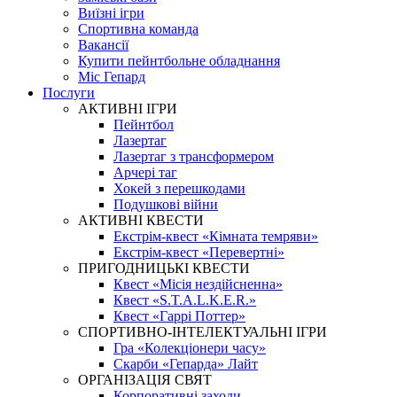
Виїзні ігри
Спортивна команда
Вакансії
Купити пейнтбольне обладнання
Міс Гепард
Послуги
АКТИВНІ ІГРИ
Пейнтбол
Лазертаг
Лазертаг з трансформером
Арчері таг
Хокей з перешкодами
Подушкові війни
АКТИВНІ КВЕСТИ
Екстрім-квест «Кімната темряви»
Екстрім-квест «Перевертні»
ПРИГОДНИЦЬКІ КВЕСТИ
Квест «Місія нездійсненна»
Квест «S.T.A.L.K.E.R.»
Квест «Гаррі Поттер»
СПОРТИВНО-ІНТЕЛЕКТУАЛЬНІ ІГРИ
Гра «Колекціонери часу»
Скарби «Гепарда» Лайт
ОРГАНІЗАЦІЯ СВЯТ
Корпоративні заходи