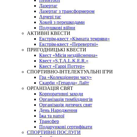
Пейнтбол
Лазертаг
Лазертаг з трансформером
Арчері таг
Хокей з перешкодами
Подушкові війни
АКТИВНІ КВЕСТИ
Екстрім-квест «Кімната темряви»
Екстрім-квест «Перевертні»
ПРИГОДНИЦЬКІ КВЕСТИ
Квест «Місія нездійсненна»
Квест «S.T.A.L.K.E.R.»
Квест «Гаррі Поттер»
СПОРТИВНО-ІНТЕЛЕКТУАЛЬНІ ІГРИ
Гра «Колекціонери часу»
Скарби «Гепарда» Лайт
ОРГАНІЗАЦІЯ СВЯТ
Корпоративні заходи
Організація тимбілдингів
Організація дитячих свят
День Народження
Їжа та напої
Трансфер
Подарункові сертифікати
СПОРТИВНІ ПОСЛУГИ