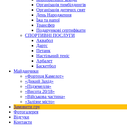
Організація тимбілдингів
Організація дитячих свят
День Народження
Їжа та напої
Трансфер
Подарункові сертифікати
СПОРТИВНІ ПОСЛУГИ
Аквабол
Дартс
Петанк
Настільний теніс
Арбалет
Баскетбол
Майданчики
«Фортеця Камелот»
«Дикий Захід»
«Підземелля»
«Висота 20/18»
«Військова частина»
«Залізне місто»
Замовити гру
Фотогалерея
Відгуки
Контакти