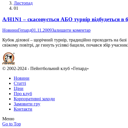
Листопад
01
А/H1N1 – скасовується АБО турнір відбудеться в б
Новини
Гепард
01.11.2009
Залишити коментар
Кубок ділової – щорічний турнір, традиційно проходить на базі
свіжому повітрі, де гинуть усілякі бацили, почався збір учасни
© 2002-2024 - Пейнтбольний клуб «Гепард»
Новини
Статті
Ціни
Про клуб
Корпоративні заходи
Замовити гру
Контакти
Меню
Go to Top