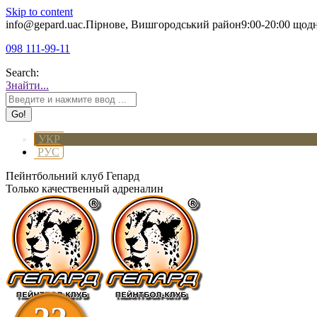
Skip to content
info@gepard.ua
с.Пірнове, Вишгородський район
9:00-20:00 щод
098 111-99-11
Search:
Знайти...
УКР
РУС
Пейнтбольний клуб Гепард
Только качественный адреналин