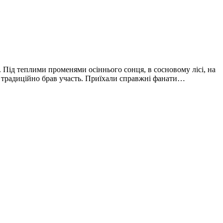
. Під теплими променями осіннього сонця, в сосновому лісі, на
хто традиційно брав участь. Приїхали справжні фанати…