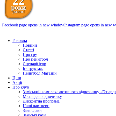
22
роки
разом!
Facebook page opens in new window
Instagram page opens in new 
098 111-99-11
Головна
Новини
Статті
Про гру
Про пейнтбол
Сценарії ігор
Інструктаж
Пейнтбол Магазин
Ціни
Акції
Про клуб
Заміський комплекс активного відпочинку «Гепард
Місця для відпочинку
Дисконтна програма
Наші партнери
Зала слави
Заміські бази