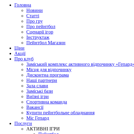
Головна
Новини
Статті
Про гру
Про пейнтбол
Сценарії ігор
Інструктаж
Пейнтбол Магазин
Ціни
Акції
Про клуб
Заміський комплекс активного відпочинку «Гепард
Місця для відпочинку
Дисконтна програма
Наші партнери
Зала слави
Заміські бази
Виїзні ігри
Спортивна команда
Вакансії
Купити пейнтбольне обладнання
Міс Гепард
Послуги
АКТИВНІ ІГРИ