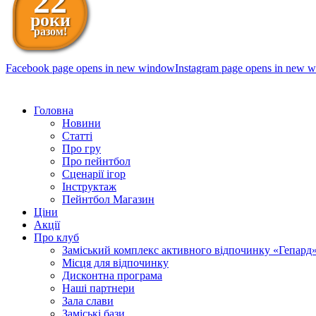
22
роки
разом!
Facebook page opens in new window
Instagram page opens in new 
098 111-99-11
Головна
Новини
Статті
Про гру
Про пейнтбол
Сценарії ігор
Інструктаж
Пейнтбол Магазин
Ціни
Акції
Про клуб
Заміський комплекс активного відпочинку «Гепард
Місця для відпочинку
Дисконтна програма
Наші партнери
Зала слави
Заміські бази