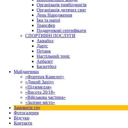
Організація тимбілдингів
Організація дитячих свят
День Народження
Їжа та напої
Трансфер
Подарункові сертифікати
СПОРТИВНІ ПОСЛУГИ
Аквабол
Дартс
Петанк
Настільний теніс
Арбалет
Баскетбол
Майданчики
«Фортеця Камелот»
«Дикий Захід»
«Підземелля»
«Висота 20/18»
«Військова частина»
«Залізне місто»
Замовити гру
Фотогалерея
Відгуки
Контакти