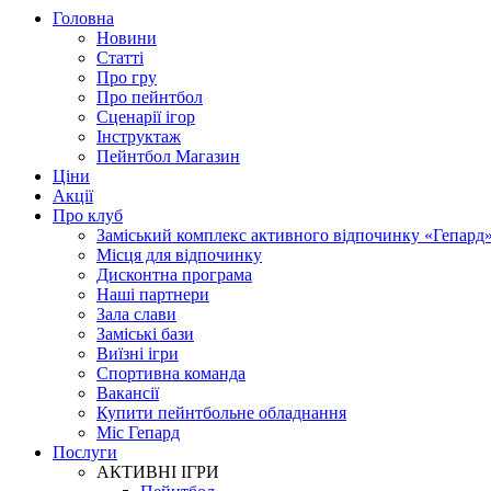
Головна
Новини
Статті
Про гру
Про пейнтбол
Сценарії ігор
Інструктаж
Пейнтбол Магазин
Ціни
Акції
Про клуб
Заміський комплекс активного відпочинку «Гепард
Місця для відпочинку
Дисконтна програма
Наші партнери
Зала слави
Заміські бази
Виїзні ігри
Спортивна команда
Вакансії
Купити пейнтбольне обладнання
Міс Гепард
Послуги
АКТИВНІ ІГРИ