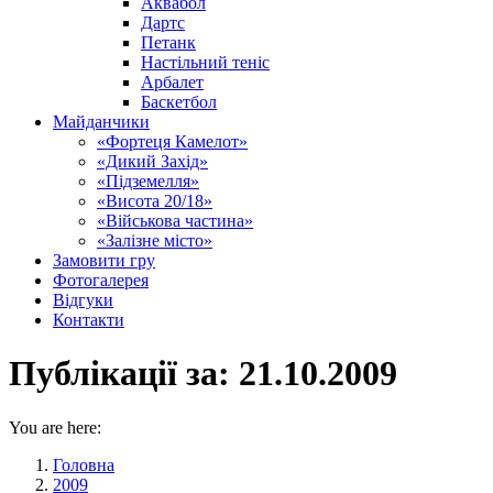
Аквабол
Дартс
Петанк
Настільний теніс
Арбалет
Баскетбол
Майданчики
«Фортеця Камелот»
«Дикий Захід»
«Підземелля»
«Висота 20/18»
«Військова частина»
«Залізне місто»
Замовити гру
Фотогалерея
Відгуки
Контакти
Публікації за:
21.10.2009
You are here:
Головна
2009