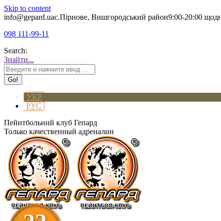
Skip to content
info@gepard.ua
с.Пірнове, Вишгородський район
9:00-20:00 щод
098 111-99-11
Search:
Знайти...
УКР
РУС
Пейнтбольний клуб Гепард
Только качественный адреналин