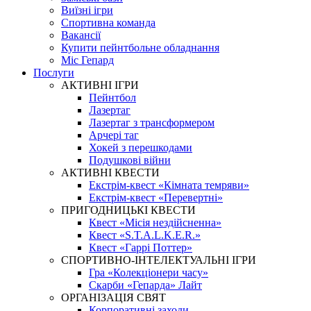
Виїзні ігри
Спортивна команда
Вакансії
Купити пейнтбольне обладнання
Міс Гепард
Послуги
АКТИВНІ ІГРИ
Пейнтбол
Лазертаг
Лазертаг з трансформером
Арчері таг
Хокей з перешкодами
Подушкові війни
АКТИВНІ КВЕСТИ
Екстрім-квест «Кімната темряви»
Екстрім-квест «Перевертні»
ПРИГОДНИЦЬКІ КВЕСТИ
Квест «Місія нездійсненна»
Квест «S.T.A.L.K.E.R.»
Квест «Гаррі Поттер»
СПОРТИВНО-ІНТЕЛЕКТУАЛЬНІ ІГРИ
Гра «Колекціонери часу»
Скарби «Гепарда» Лайт
ОРГАНІЗАЦІЯ СВЯТ
Корпоративні заходи