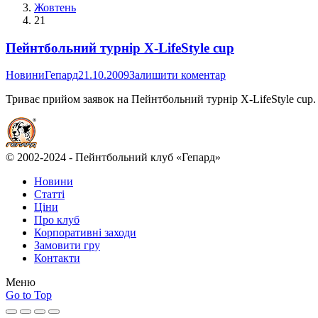
Жовтень
21
Пейнтбольний турнір X-LifeStyle cup
Новини
Гепард
21.10.2009
Залишити коментар
Триває прийом заявок на Пейнтбольний турнір X-LifeStyle cup
© 2002-2024 - Пейнтбольний клуб «Гепард»
Новини
Статті
Ціни
Про клуб
Корпоративні заходи
Замовити гру
Контакти
Меню
Go to Top