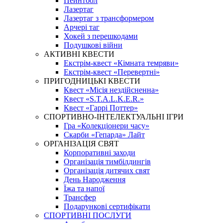
Пейнтбол
Лазертаг
Лазертаг з трансформером
Арчері таг
Хокей з перешкодами
Подушкові війни
АКТИВНІ КВЕСТИ
Екстрім-квест «Кімната темряви»
Екстрім-квест «Перевертні»
ПРИГОДНИЦЬКІ КВЕСТИ
Квест «Місія нездійсненна»
Квест «S.T.A.L.K.E.R.»
Квест «Гаррі Поттер»
СПОРТИВНО-ІНТЕЛЕКТУАЛЬНІ ІГРИ
Гра «Колекціонери часу»
Скарби «Гепарда» Лайт
ОРГАНІЗАЦІЯ СВЯТ
Корпоративні заходи
Організація тимбілдингів
Організація дитячих свят
День Народження
Їжа та напої
Трансфер
Подарункові сертифікати
СПОРТИВНІ ПОСЛУГИ