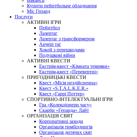
Вакансії
Купити пейнтбольне обладнання
Міс Гепард
Послуги
АКТИВНІ ІГРИ
Пейнтбол
Лазертаг
Лазертаг з трансформером
Арчері таг
Хокей з перешкодами
Подушкові війни
АКТИВНІ КВЕСТИ
Екстрім-квест «Кімната темряви»
Екстрім-квест «Перевертні»
ПРИГОДНИЦЬКІ КВЕСТИ
Квест «Місія нездійсненна»
Квест «S.T.A.L.K.E.R.»
Квест «Гаррі Поттер»
СПОРТИВНО-ІНТЕЛЕКТУАЛЬНІ ІГРИ
Гра «Колекціонери часу»
Скарби «Гепарда» Лайт
ОРГАНІЗАЦІЯ СВЯТ
Корпоративні заходи
Організація тимбілдингів
Організація дитячих свят