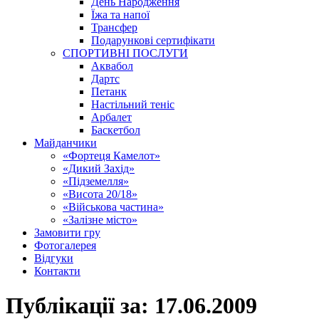
День Народження
Їжа та напої
Трансфер
Подарункові сертифікати
СПОРТИВНІ ПОСЛУГИ
Аквабол
Дартс
Петанк
Настільний теніс
Арбалет
Баскетбол
Майданчики
«Фортеця Камелот»
«Дикий Захід»
«Підземелля»
«Висота 20/18»
«Військова частина»
«Залізне місто»
Замовити гру
Фотогалерея
Відгуки
Контакти
Публікації за:
17.06.2009