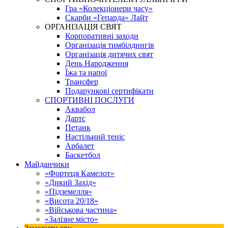
Гра «Колекціонери часу»
Скарби «Гепарда» Лайт
ОРГАНІЗАЦІЯ СВЯТ
Корпоративні заходи
Організація тимбілдингів
Організація дитячих свят
День Народження
Їжа та напої
Трансфер
Подарункові сертифікати
СПОРТИВНІ ПОСЛУГИ
Аквабол
Дартс
Петанк
Настільний теніс
Арбалет
Баскетбол
Майданчики
«Фортеця Камелот»
«Дикий Захід»
«Підземелля»
«Висота 20/18»
«Військова частина»
«Залізне місто»