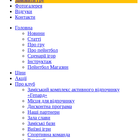
Замовити гру
Фотогалерея
Відгуки
Контакти
Головна
Новини
Статті
Про гру
Про пейнтбол
Сценарії ігор
Інструктаж
Пейнтбол Магазин
Ціни
Акції
Про клуб
Заміський комплекс активного відпочинку
«Гепард»
Місця для відпочинку
Дисконтна програма
Наші партнери
Зала слави
Заміські бази
Виїзні ігри
Спортивна команда