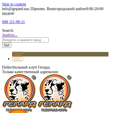
Skip to content
info@gepard.ua
с.Пірнове, Вишгородський район
9:00-20:00
щодня!
098 111-99-11
Search:
Знайти...
УКР
РУС
Пейнтбольний клуб Гепард
Только качественный адреналин