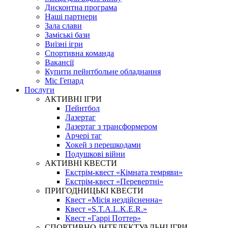
Дисконтна програма
Наші партнери
Зала слави
Заміські бази
Виїзні ігри
Спортивна команда
Вакансії
Купити пейнтбольне обладнання
Міс Гепард
Послуги
АКТИВНІ ІГРИ
Пейнтбол
Лазертаг
Лазертаг з трансформером
Арчері таг
Хокей з перешкодами
Подушкові війни
АКТИВНІ КВЕСТИ
Екстрім-квест «Кімната темряви»
Екстрім-квест «Перевертні»
ПРИГОДНИЦЬКІ КВЕСТИ
Квест «Місія нездійсненна»
Квест «S.T.A.L.K.E.R.»
Квест «Гаррі Поттер»
СПОРТИВНО-ІНТЕЛЕКТУАЛЬНІ ІГРИ