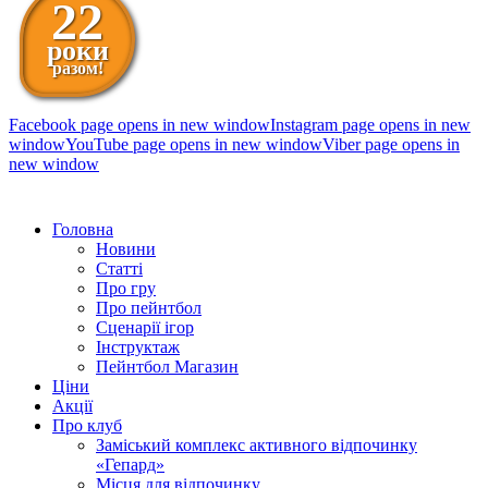
22
роки
разом!
Facebook page opens in new window
Instagram page opens in new
window
YouTube page opens in new window
Viber page opens in
new window
098 111-99-11
Головна
Новини
Статті
Про гру
Про пейнтбол
Сценарії ігор
Інструктаж
Пейнтбол Магазин
Ціни
Акції
Про клуб
Заміський комплекс активного відпочинку
«Гепард»
Місця для відпочинку