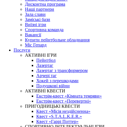
Дисконтна програма
Наші партнери
Зала слави
Заміські бази
Виїзні ігри
Спортивна команда
Вакансії
Купити пейнтбольне обладнання
Міс Гепард
Послуги
АКТИВНІ ІГРИ
Пейнтбол
Лазертаг
Лазертаг з трансформером
Арчері таг
Хокей з перешкодами
Подушкові війни
АКТИВНІ КВЕСТИ
Екстрім-квест «Кімната темряви»
Екстрім-квест «Перевертні»
ПРИГОДНИЦЬКІ КВЕСТИ
Квест «Місія нездійсненна»
Квест «S.T.A.L.K.E.R.»
Квест «Гаррі Поттер»
СПОРТИВНО-ІНТЕЛЕКТУАЛЬНІ ІГРИ