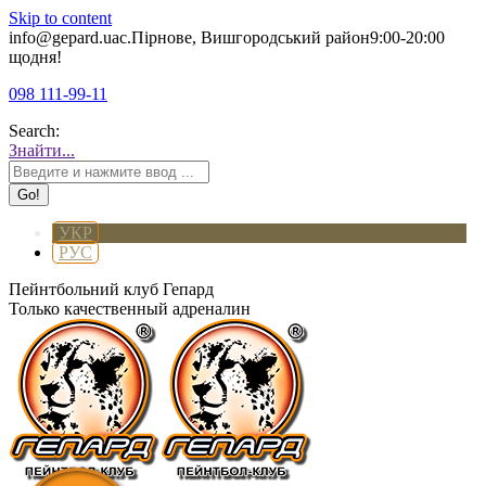
Skip to content
info@gepard.ua
с.Пірнове, Вишгородський район
9:00-20:00
щодня!
098 111-99-11
Search:
Знайти...
УКР
РУС
Пейнтбольний клуб Гепард
Только качественный адреналин