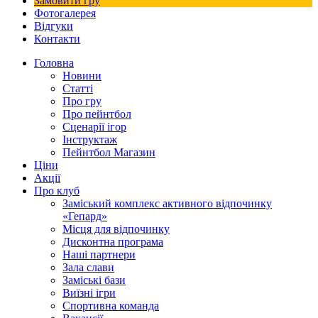
Замовити гру
Фотогалерея
Відгуки
Контакти
Головна
Новини
Статті
Про гру
Про пейнтбол
Сценарії ігор
Інструктаж
Пейнтбол Магазин
Ціни
Акції
Про клуб
Заміський комплекс активного відпочинку
«Гепард»
Місця для відпочинку
Дисконтна програма
Наші партнери
Зала слави
Заміські бази
Виїзні ігри
Спортивна команда