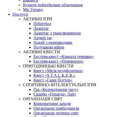
Вакансії
Купити пейнтбольне обладнання
Міс Гепард
Послуги
АКТИВНІ ІГРИ
Пейнтбол
Лазертаг
Лазертаг з трансформером
Арчері таг
Хокей з перешкодами
Подушкові війни
АКТИВНІ КВЕСТИ
Екстрім-квест «Кімната темряви»
Екстрім-квест «Перевертні»
ПРИГОДНИЦЬКІ КВЕСТИ
Квест «Місія нездійсненна»
Квест «S.T.A.L.K.E.R.»
Квест «Гаррі Поттер»
СПОРТИВНО-ІНТЕЛЕКТУАЛЬНІ ІГРИ
Гра «Колекціонери часу»
Скарби «Гепарда» Лайт
ОРГАНІЗАЦІЯ СВЯТ
Корпоративні заходи
Організація тимбілдингів
Організація дитячих свят