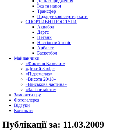
День Народження
Їжа та напої
Трансфер
Подарункові сертифікати
СПОРТИВНІ ПОСЛУГИ
Аквабол
Дартс
Петанк
Настільний теніс
Арбалет
Баскетбол
Майданчики
«Фортеця Камелот»
«Дикий Захід»
«Підземелля»
«Висота 20/18»
«Військова частина»
«Залізне місто»
Замовити гру
Фотогалерея
Відгуки
Контакти
Публікації за:
11.03.2009