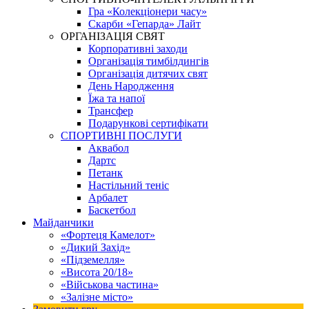
Гра «Колекціонери часу»
Скарби «Гепарда» Лайт
ОРГАНІЗАЦІЯ СВЯТ
Корпоративні заходи
Організація тимбілдингів
Організація дитячих свят
День Народження
Їжа та напої
Трансфер
Подарункові сертифікати
СПОРТИВНІ ПОСЛУГИ
Аквабол
Дартс
Петанк
Настільний теніс
Арбалет
Баскетбол
Майданчики
«Фортеця Камелот»
«Дикий Захід»
«Підземелля»
«Висота 20/18»
«Військова частина»
«Залізне місто»