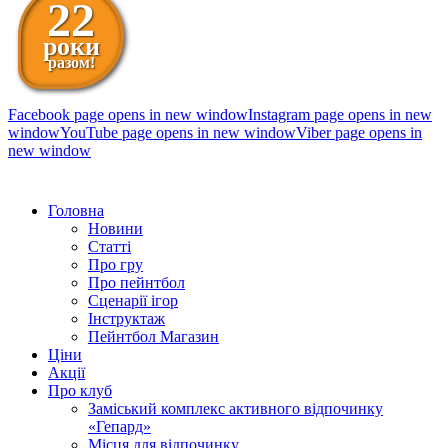
22
роки
разом!
Facebook page opens in new window
Instagram page opens in new
window
YouTube page opens in new window
Viber page opens in
new window
098 111-99-11
Головна
Новини
Статті
Про гру
Про пейнтбол
Сценарії ігор
Інструктаж
Пейнтбол Магазин
Ціни
Акції
Про клуб
Заміський комплекс активного відпочинку
«Гепард»
Місця для відпочинку