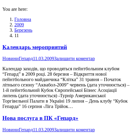
You are here:
Головна
2009
Березень
11
Календарь мероприятий
Новини
Гепард
11.03.2009
Залишити коментар
Календар заходів, що проводяться пейнтбольним клубом
“Гепард” в 2009 році. 28 березня – Відкриття нової
пейнтбольного майданчика “Клітка” 31 травня – Початок
літнього сезону “Аквабол-2009” червень (дата уточнюється) –
1-й пейнтбольний Кубок Європейської Бізнес Асоціації
липень (дата уточнюється) -Турнір Американської
Торгівельної Палати в Україні 19 липня – День клубу “Кубок
Гепарда” 16 серпня -Ліга Трійок…
Нова послуга в ПК «Гепард»
Новини
Гепард
11.03.2009
Залишити коментар