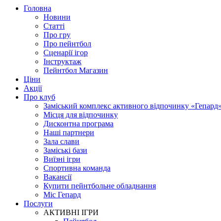
Головна
Новини
Статті
Про гру
Про пейнтбол
Сценарії ігор
Інструктаж
Пейнтбол Магазин
Ціни
Акції
Про клуб
Заміський комплекс активного відпочинку «Гепард
Місця для відпочинку
Дисконтна програма
Наші партнери
Зала слави
Заміські бази
Виїзні ігри
Спортивна команда
Вакансії
Купити пейнтбольне обладнання
Міс Гепард
Послуги
АКТИВНІ ІГРИ