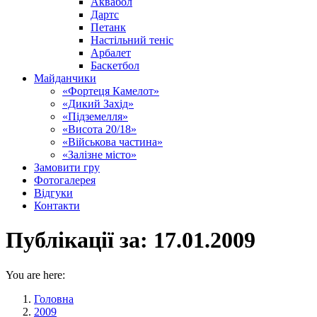
Аквабол
Дартс
Петанк
Настільний теніс
Арбалет
Баскетбол
Майданчики
«Фортеця Камелот»
«Дикий Захід»
«Підземелля»
«Висота 20/18»
«Військова частина»
«Залізне місто»
Замовити гру
Фотогалерея
Відгуки
Контакти
Публікації за:
17.01.2009
You are here:
Головна
2009