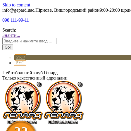
Skip to content
info@gepard.ua
с.Пірнове, Вишгородський район
9:00-20:00 щод
098 111-99-11
Search:
Знайти...
УКР
РУС
Пейнтбольний клуб Гепард
Только качественный адреналин