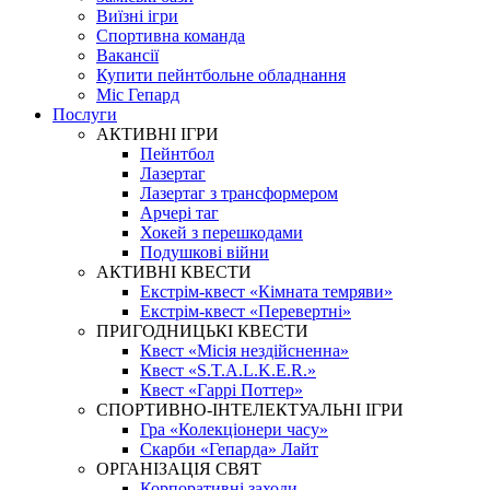
Виїзні ігри
Спортивна команда
Вакансії
Купити пейнтбольне обладнання
Міс Гепард
Послуги
АКТИВНІ ІГРИ
Пейнтбол
Лазертаг
Лазертаг з трансформером
Арчері таг
Хокей з перешкодами
Подушкові війни
АКТИВНІ КВЕСТИ
Екстрім-квест «Кімната темряви»
Екстрім-квест «Перевертні»
ПРИГОДНИЦЬКІ КВЕСТИ
Квест «Місія нездійсненна»
Квест «S.T.A.L.K.E.R.»
Квест «Гаррі Поттер»
СПОРТИВНО-ІНТЕЛЕКТУАЛЬНІ ІГРИ
Гра «Колекціонери часу»
Скарби «Гепарда» Лайт
ОРГАНІЗАЦІЯ СВЯТ
Корпоративні заходи