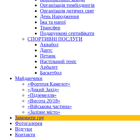
Організація тимбілдингів
Організація дитячих свят
День Народження
Їжа та напої
Трансфер
Подарункові сертифікати
СПОРТИВНІ ПОСЛУГИ
Аквабол
Дартс
Петанк
Настільний теніс
Арбалет
Баскетбол
Майданчики
«Фортеця Камелот»
«Дикий Захід»
«Підземелля»
«Висота 20/18»
«Військова частина»
«Залізне місто»
Замовити гру
Фотогалерея
Відгуки
Контакти