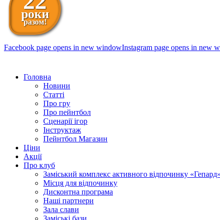
22
роки
разом!
Facebook page opens in new window
Instagram page opens in new 
098 111-99-11
Головна
Новини
Статті
Про гру
Про пейнтбол
Сценарії ігор
Інструктаж
Пейнтбол Магазин
Ціни
Акції
Про клуб
Заміський комплекс активного відпочинку «Гепард
Місця для відпочинку
Дисконтна програма
Наші партнери
Зала слави
Заміські бази