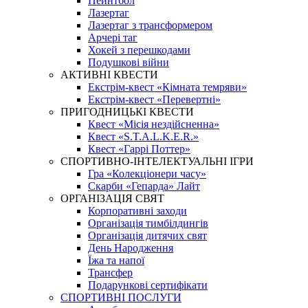
Пейнтбол
Лазертаг
Лазертаг з трансформером
Арчері таг
Хокей з перешкодами
Подушкові війни
АКТИВНІ КВЕСТИ
Екстрім-квест «Кімната темряви»
Екстрім-квест «Перевертні»
ПРИГОДНИЦЬКІ КВЕСТИ
Квест «Місія нездійсненна»
Квест «S.T.A.L.K.E.R.»
Квест «Гаррі Поттер»
СПОРТИВНО-ІНТЕЛЕКТУАЛЬНІ ІГРИ
Гра «Колекціонери часу»
Скарби «Гепарда» Лайт
ОРГАНІЗАЦІЯ СВЯТ
Корпоративні заходи
Організація тимбілдингів
Організація дитячих свят
День Народження
Їжа та напої
Трансфер
Подарункові сертифікати
СПОРТИВНІ ПОСЛУГИ