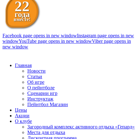
22
года
вместе!
Facebook page opens in new window
Instagram page opens in new
window
YouTube page opens in new window
Viber page opens in
new window
098 111-99-11
Главная
Новости
Статьи
Об игре
О пейнтболе
Сценарии игр
Инструктаж
Пейнтбол Магазин
Цены
Акции
О клубе
Загородный комплекс активного отдыха «Гепард»
Места для отдыха
Дисконтная программа