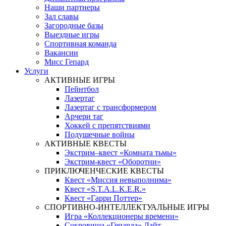
Наши партнеры
Зал славы
Загородные базы
Выездные игры
Спортивная команда
Вакансии
Мисс Гепард
Услуги
АКТИВНЫЕ ИГРЫ
Пейнтбол
Лазертаг
Лазертаг с трансформером
Арчери таг
Хоккей с препятствиями
Подушечные войны
АКТИВНЫЕ КВЕСТЫ
Экстрим–квест «Комната тьмы»
Экстрим-квест «Оборотни»
ПРИКЛЮЧЕНЧЕСКИЕ КВЕСТЫ
Квест «Миссия невыполнима»
Квест «S.T.A.L.K.E.R.»
Квест «Гарри Поттер»
СПОРТИВНО-ИНТЕЛЛЕКТУАЛЬНЫЕ ИГРЫ
Игра «Коллекционеры времени»
Сокровища «Гепарда» Лайт