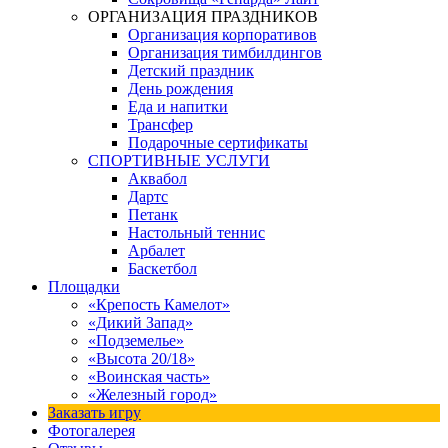
ОРГАНИЗАЦИЯ ПРАЗДНИКОВ
Организация корпоративов
Организация тимбилдингов
Детский праздник
День рождения
Еда и напитки
Трансфер
Подарочные сертификаты
СПОРТИВНЫЕ УСЛУГИ
Аквабол
Дартс
Петанк
Настольный теннис
Арбалет
Баскетбол
Площадки
«Крепость Камелот»
«Дикий Запад»
«Подземелье»
«Высота 20/18»
«Воинская часть»
«Железный город»
Заказать игру
Фотогалерея