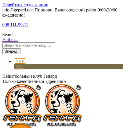
Перейти к содержанию
info@gepard.ua
с.Пирново, Вышгородский район
9:00-20:00
ежедневно!
098 111-99-11
Search:
Найти...
УКР
РУС
Пейнтбольный клуб Гепард
Только качественный адреналин