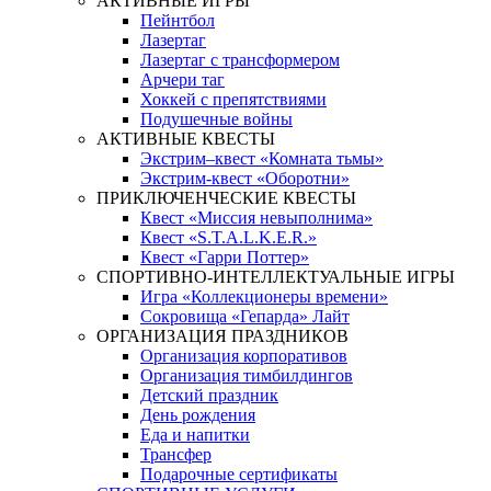
АКТИВНЫЕ ИГРЫ
Пейнтбол
Лазертаг
Лазертаг с трансформером
Арчери таг
Хоккей с препятствиями
Подушечные войны
АКТИВНЫЕ КВЕСТЫ
Экстрим–квест «Комната тьмы»
Экстрим-квест «Оборотни»
ПРИКЛЮЧЕНЧЕСКИЕ КВЕСТЫ
Квест «Миссия невыполнима»
Квест «S.T.A.L.K.E.R.»
Квест «Гарри Поттер»
СПОРТИВНО-ИНТЕЛЛЕКТУАЛЬНЫЕ ИГРЫ
Игра «Коллекционеры времени»
Сокровища «Гепарда» Лайт
ОРГАНИЗАЦИЯ ПРАЗДНИКОВ
Организация корпоративов
Организация тимбилдингов
Детский праздник
День рождения
Еда и напитки
Трансфер
Подарочные сертификаты