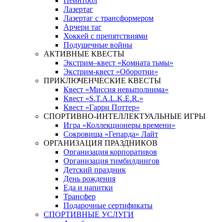
Пейнтбол
Лазертаг
Лазертаг с трансформером
Арчери таг
Хоккей с препятствиями
Подушечные войны
АКТИВНЫЕ КВЕСТЫ
Экстрим–квест «Комната тьмы»
Экстрим-квест «Оборотни»
ПРИКЛЮЧЕНЧЕСКИЕ КВЕСТЫ
Квест «Миссия невыполнима»
Квест «S.T.A.L.K.E.R.»
Квест «Гарри Поттер»
СПОРТИВНО-ИНТЕЛЛЕКТУАЛЬНЫЕ ИГРЫ
Игра «Коллекционеры времени»
Сокровища «Гепарда» Лайт
ОРГАНИЗАЦИЯ ПРАЗДНИКОВ
Организация корпоративов
Организация тимбилдингов
Детский праздник
День рождения
Еда и напитки
Трансфер
Подарочные сертификаты
СПОРТИВНЫЕ УСЛУГИ