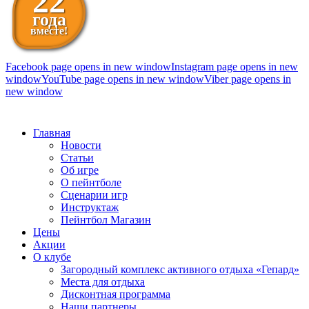
22
года
вместе!
Facebook page opens in new window
Instagram page opens in new
window
YouTube page opens in new window
Viber page opens in
new window
098 111-99-11
Главная
Новости
Статьи
Об игре
О пейнтболе
Сценарии игр
Инструктаж
Пейнтбол Магазин
Цены
Акции
О клубе
Загородный комплекс активного отдыха «Гепард»
Места для отдыха
Дисконтная программа
Наши партнеры