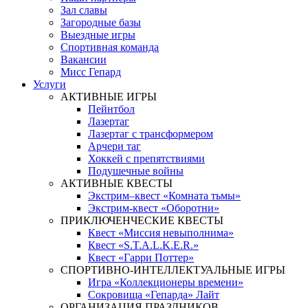
Зал славы
Загородные базы
Выездные игры
Спортивная команда
Вакансии
Мисс Гепард
Услуги
АКТИВНЫЕ ИГРЫ
Пейнтбол
Лазертаг
Лазертаг с трансформером
Арчери таг
Хоккей с препятствиями
Подушечные войны
АКТИВНЫЕ КВЕСТЫ
Экстрим–квест «Комната тьмы»
Экстрим-квест «Оборотни»
ПРИКЛЮЧЕНЧЕСКИЕ КВЕСТЫ
Квест «Миссия невыполнима»
Квест «S.T.A.L.K.E.R.»
Квест «Гарри Поттер»
СПОРТИВНО-ИНТЕЛЛЕКТУАЛЬНЫЕ ИГРЫ
Игра «Коллекционеры времени»
Сокровища «Гепарда» Лайт
ОРГАНИЗАЦИЯ ПРАЗДНИКОВ