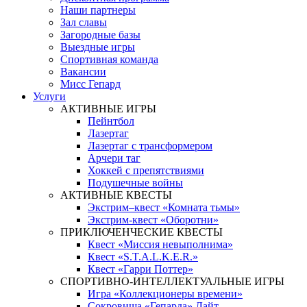
Наши партнеры
Зал славы
Загородные базы
Выездные игры
Спортивная команда
Вакансии
Мисс Гепард
Услуги
АКТИВНЫЕ ИГРЫ
Пейнтбол
Лазертаг
Лазертаг с трансформером
Арчери таг
Хоккей с препятствиями
Подушечные войны
АКТИВНЫЕ КВЕСТЫ
Экстрим–квест «Комната тьмы»
Экстрим-квест «Оборотни»
ПРИКЛЮЧЕНЧЕСКИЕ КВЕСТЫ
Квест «Миссия невыполнима»
Квест «S.T.A.L.K.E.R.»
Квест «Гарри Поттер»
СПОРТИВНО-ИНТЕЛЛЕКТУАЛЬНЫЕ ИГРЫ
Игра «Коллекционеры времени»
Сокровища «Гепарда» Лайт