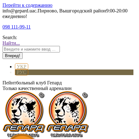
Перейти к содержанию
info@gepard.ua
с.Пирново, Вышгородский район
9:00-20:00
ежедневно!
098 111-99-11
Search:
Найти...
УКР
РУС
Пейнтбольный клуб Гепард
Только качественный адреналин