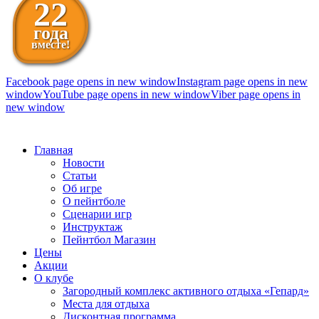
22
года
вместе!
Facebook page opens in new window
Instagram page opens in new
window
YouTube page opens in new window
Viber page opens in
new window
098 111-99-11
Главная
Новости
Статьи
Об игре
О пейнтболе
Сценарии игр
Инструктаж
Пейнтбол Магазин
Цены
Акции
О клубе
Загородный комплекс активного отдыха «Гепард»
Места для отдыха
Дисконтная программа