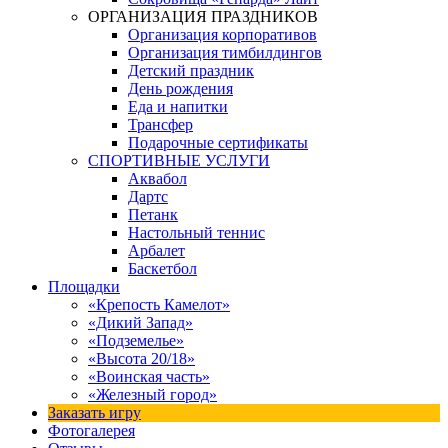
ОРГАНИЗАЦИЯ ПРАЗДНИКОВ
Организация корпоративов
Организация тимбилдингов
Детский праздник
День рождения
Еда и напитки
Трансфер
Подарочные сертификаты
СПОРТИВНЫЕ УСЛУГИ
Аквабол
Дартс
Петанк
Настольный теннис
Арбалет
Баскетбол
Площадки
«Крепость Камелот»
«Дикий Запад»
«Подземелье»
«Высота 20/18»
«Воинская часть»
«Железный город»
Заказать игру
Фотогалерея