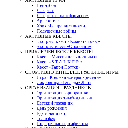
АКТИВНЫЕ ИГРЫ
Пейнтбол
Лазертаг
Лазертаг с трансформером
Арчери таг
Хоккей с препятствиями
Подушечные войны
АКТИВНЫЕ КВЕСТЫ
Экстрим–квест «Комната тьмы»
Экстрим-квест «Оборотни»
ПРИКЛЮЧЕНЧЕСКИЕ КВЕСТЫ
Квест «Миссия невыполнима»
Квест «S.T.A.L.K.E.R.»
Квест «Гарри Поттер»
СПОРТИВНО-ИНТЕЛЛЕКТУАЛЬНЫЕ ИГРЫ
Игра «Коллекционеры времени»
Сокровища «Гепарда» Лайт
ОРГАНИЗАЦИЯ ПРАЗДНИКОВ
Организация корпоративов
Организация тимбилдингов
Детский праздник
День рождения
Еда и напитки
Трансфер
Подарочные сертификаты