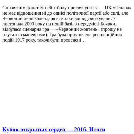
Справжнім фанатам пейнтболу присвячується … ПК «Гепард»
не має відношення ні до однієї політичної партії або силі, але
Червоний день календаря все-таки ми відсвяткували. 7
листопада 2009 року на новій базі, в передмісті Боярки,
відбулася сценарна гра — «Червоний жовтень» (прошу не
плутати з маневрами). Гра була приурочена революційних
подій 1917 року, також були проведені…
Кубок открытых сердец — 2016. Итоги