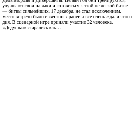
ДедыМорозы и ДиверСанты. Целый год они тренируются,
улучшают свои навыки и готовиться к этой не легкой битве
— битвы сильнейших. 17 декабря, не стал исключением,
место встречи было известно заранее и все очень ждали этого
дня. В сценарной игре приняли участие 32 человека.
«Дедушки» старались как…