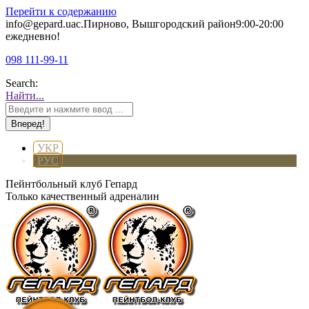
Перейти к содержанию
info@gepard.ua
с.Пирново, Вышгородский район
9:00-20:00
ежедневно!
098 111-99-11
Search:
Найти...
УКР
РУС
Пейнтбольный клуб Гепард
Только качественный адреналин