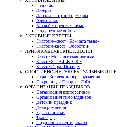
АКТИВНЫЕ ИГРЫ
Пейнтбол
Лазертаг
Лазертаг с трансформером
Арчери таг
Хоккей с препятствиями
Подушечные войны
АКТИВНЫЕ КВЕСТЫ
Экстрим–квест «Комната тьмы»
Экстрим-квест «Оборотни»
ПРИКЛЮЧЕНЧЕСКИЕ КВЕСТЫ
Квест «Миссия невыполнима»
Квест «S.T.A.L.K.E.R.»
Квест «Гарри Поттер»
СПОРТИВНО-ИНТЕЛЛЕКТУАЛЬНЫЕ ИГРЫ
Игра «Коллекционеры времени»
Сокровища «Гепарда» Лайт
ОРГАНИЗАЦИЯ ПРАЗДНИКОВ
Организация корпоративов
Организация тимбилдингов
Детский праздник
День рождения
Еда и напитки
Трансфер
Подарочные сертификаты