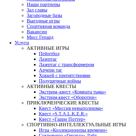
Наши партнеры
Зал славы
Загородные базы
Выездные игры
Спортивная команда
Вакансии
Мисс Гепард
Услуги
АКТИВНЫЕ ИГРЫ
Пейнтбол
Лазертаг
Лазертаг с трансформером
Арчери таг
Хоккей с препятствиями
Подушечные войны
АКТИВНЫЕ КВЕСТЫ
Экстрим–квест «Комната тьмы»
Экстрим-квест «Оборотни»
ПРИКЛЮЧЕНЧЕСКИЕ КВЕСТЫ
Квест «Миссия невыполнима»
Квест «S.T.A.L.K.E.R.»
Квест «Гарри Поттер»
СПОРТИВНО-ИНТЕЛЛЕКТУАЛЬНЫЕ ИГРЫ
Игра «Коллекционеры времени»
Сокровища «Гепарда» Лайт