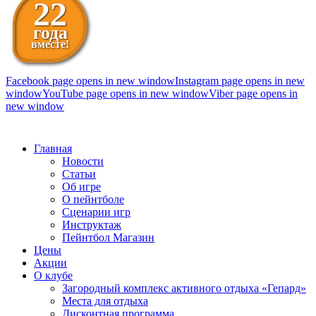
22
года
вместе!
Facebook page opens in new window
Instagram page opens in new
window
YouTube page opens in new window
Viber page opens in
new window
098 111-99-11
Главная
Новости
Статьи
Об игре
О пейнтболе
Сценарии игр
Инструктаж
Пейнтбол Магазин
Цены
Акции
О клубе
Загородный комплекс активного отдыха «Гепард»
Места для отдыха
Дисконтная программа