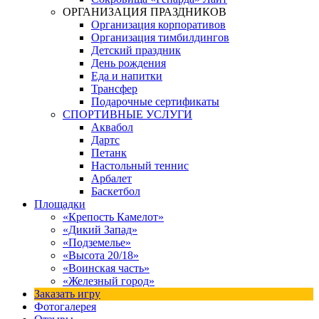
ОРГАНИЗАЦИЯ ПРАЗДНИКОВ
Организация корпоративов
Организация тимбилдингов
Детский праздник
День рождения
Еда и напитки
Трансфер
Подарочные сертификаты
СПОРТИВНЫЕ УСЛУГИ
Аквабол
Дартс
Петанк
Настольный теннис
Арбалет
Баскетбол
Площадки
«Крепость Камелот»
«Дикий Запад»
«Подземелье»
«Высота 20/18»
«Воинская часть»
«Железный город»
Заказать игру
Фотогалерея