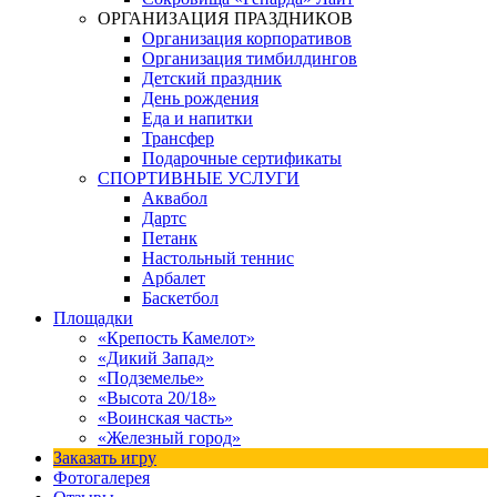
ОРГАНИЗАЦИЯ ПРАЗДНИКОВ
Организация корпоративов
Организация тимбилдингов
Детский праздник
День рождения
Еда и напитки
Трансфер
Подарочные сертификаты
СПОРТИВНЫЕ УСЛУГИ
Аквабол
Дартс
Петанк
Настольный теннис
Арбалет
Баскетбол
Площадки
«Крепость Камелот»
«Дикий Запад»
«Подземелье»
«Высота 20/18»
«Воинская часть»
«Железный город»
Заказать игру
Фотогалерея