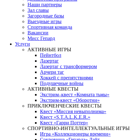
Наши партнеры
Зал славы
Загородные базы
Выездные игры
Спортивная команда
Вакансии
Мисс Гепард
Услуги
АКТИВНЫЕ ИГРЫ
Пейнтбол
Лазертаг
Лазертаг с трансформером
Арчери таг
Хоккей с препятствиями
Подушечные войны
АКТИВНЫЕ КВЕСТЫ
Экстрим–квест «Комната тьмы»
Экстрим-квест «Оборотни»
ПРИКЛЮЧЕНЧЕСКИЕ КВЕСТЫ
Квест «Миссия невыполнима»
Квест «S.T.A.L.K.E.R.»
Квест «Гарри Поттер»
СПОРТИВНО-ИНТЕЛЛЕКТУАЛЬНЫЕ ИГРЫ
Игра «Коллекционеры времени»
Сокровища «Гепарда» Лайт