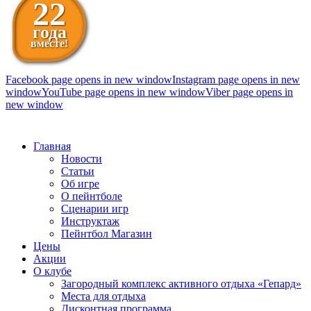
22
года
вместе!
Facebook page opens in new window
Instagram page opens in new
window
YouTube page opens in new window
Viber page opens in
new window
098 111-99-11
Главная
Новости
Статьи
Об игре
О пейнтболе
Сценарии игр
Инструктаж
Пейнтбол Магазин
Цены
Акции
О клубе
Загородный комплекс активного отдыха «Гепард»
Места для отдыха
Дисконтная программа