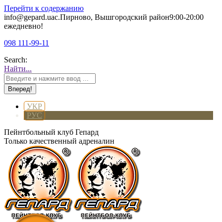
Перейти к содержанию
info@gepard.ua
с.Пирново, Вышгородский район
9:00-20:00
ежедневно!
098 111-99-11
Search:
Найти...
УКР
РУС
Пейнтбольный клуб Гепард
Только качественный адреналин