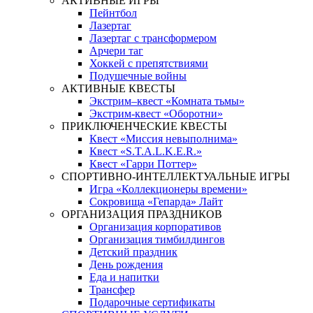
АКТИВНЫЕ ИГРЫ
Пейнтбол
Лазертаг
Лазертаг с трансформером
Арчери таг
Хоккей с препятствиями
Подушечные войны
АКТИВНЫЕ КВЕСТЫ
Экстрим–квест «Комната тьмы»
Экстрим-квест «Оборотни»
ПРИКЛЮЧЕНЧЕСКИЕ КВЕСТЫ
Квест «Миссия невыполнима»
Квест «S.T.A.L.K.E.R.»
Квест «Гарри Поттер»
СПОРТИВНО-ИНТЕЛЛЕКТУАЛЬНЫЕ ИГРЫ
Игра «Коллекционеры времени»
Сокровища «Гепарда» Лайт
ОРГАНИЗАЦИЯ ПРАЗДНИКОВ
Организация корпоративов
Организация тимбилдингов
Детский праздник
День рождения
Еда и напитки
Трансфер
Подарочные сертификаты