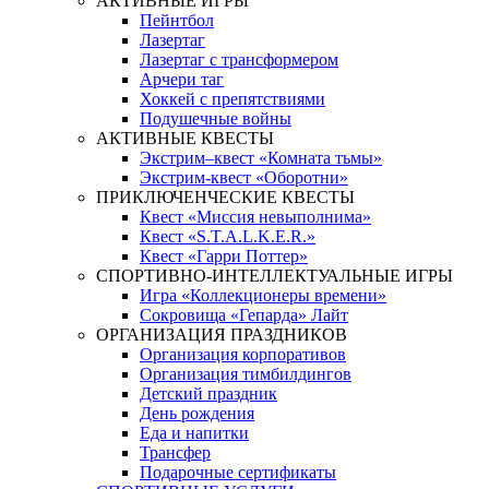
АКТИВНЫЕ ИГРЫ
Пейнтбол
Лазертаг
Лазертаг с трансформером
Арчери таг
Хоккей с препятствиями
Подушечные войны
АКТИВНЫЕ КВЕСТЫ
Экстрим–квест «Комната тьмы»
Экстрим-квест «Оборотни»
ПРИКЛЮЧЕНЧЕСКИЕ КВЕСТЫ
Квест «Миссия невыполнима»
Квест «S.T.A.L.K.E.R.»
Квест «Гарри Поттер»
СПОРТИВНО-ИНТЕЛЛЕКТУАЛЬНЫЕ ИГРЫ
Игра «Коллекционеры времени»
Сокровища «Гепарда» Лайт
ОРГАНИЗАЦИЯ ПРАЗДНИКОВ
Организация корпоративов
Организация тимбилдингов
Детский праздник
День рождения
Еда и напитки
Трансфер
Подарочные сертификаты