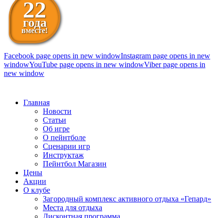
22
года
вместе!
Facebook page opens in new window
Instagram page opens in new
window
YouTube page opens in new window
Viber page opens in
new window
098 111-99-11
Главная
Новости
Статьи
Об игре
О пейнтболе
Сценарии игр
Инструктаж
Пейнтбол Магазин
Цены
Акции
О клубе
Загородный комплекс активного отдыха «Гепард»
Места для отдыха
Дисконтная программа