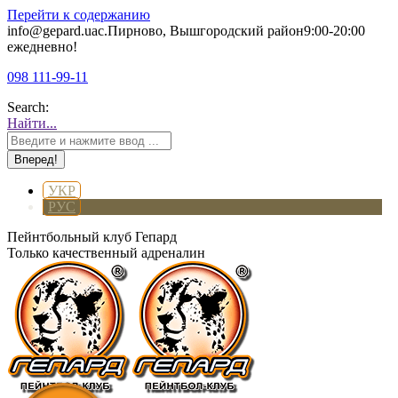
Перейти к содержанию
info@gepard.ua
с.Пирново, Вышгородский район
9:00-20:00
ежедневно!
098 111-99-11
Search:
Найти...
УКР
РУС
Пейнтбольный клуб Гепард
Только качественный адреналин