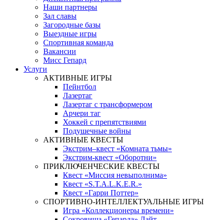
Наши партнеры
Зал славы
Загородные базы
Выездные игры
Спортивная команда
Вакансии
Мисс Гепард
Услуги
АКТИВНЫЕ ИГРЫ
Пейнтбол
Лазертаг
Лазертаг с трансформером
Арчери таг
Хоккей с препятствиями
Подушечные войны
АКТИВНЫЕ КВЕСТЫ
Экстрим–квест «Комната тьмы»
Экстрим-квест «Оборотни»
ПРИКЛЮЧЕНЧЕСКИЕ КВЕСТЫ
Квест «Миссия невыполнима»
Квест «S.T.A.L.K.E.R.»
Квест «Гарри Поттер»
СПОРТИВНО-ИНТЕЛЛЕКТУАЛЬНЫЕ ИГРЫ
Игра «Коллекционеры времени»
Сокровища «Гепарда» Лайт