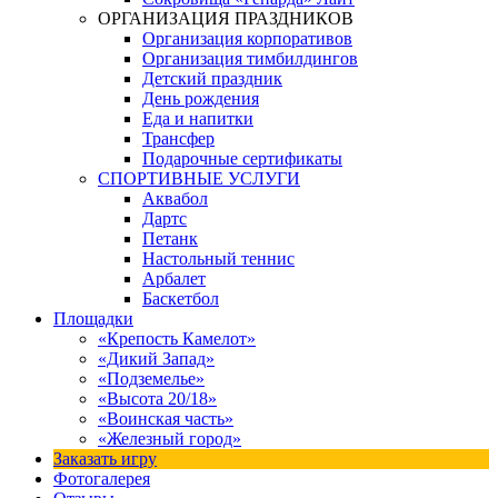
ОРГАНИЗАЦИЯ ПРАЗДНИКОВ
Организация корпоративов
Организация тимбилдингов
Детский праздник
День рождения
Еда и напитки
Трансфер
Подарочные сертификаты
СПОРТИВНЫЕ УСЛУГИ
Аквабол
Дартс
Петанк
Настольный теннис
Арбалет
Баскетбол
Площадки
«Крепость Камелот»
«Дикий Запад»
«Подземелье»
«Высота 20/18»
«Воинская часть»
«Железный город»
Заказать игру
Фотогалерея