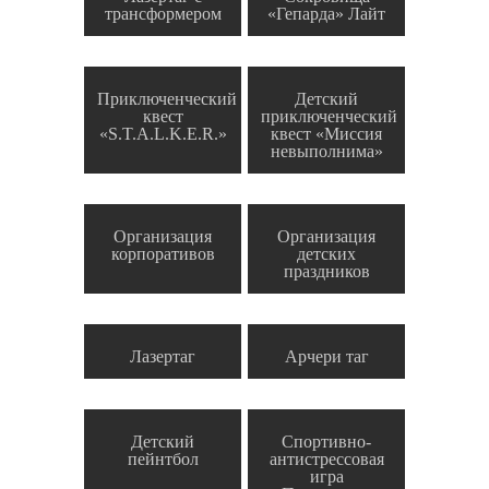
трансформером
«Гепарда» Лайт
Приключенческий
Детский
квест
приключенческий
«S.T.A.L.K.E.R.»
квест «Миссия
невыполнима»
Организация
Организация
корпоративов
детских
праздников
Лазертаг
Арчери таг
Детский
Спортивно-
пейнтбол
антистрессовая
игра