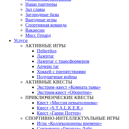
Наши партнеры
Зал славы
Загородные базы
Выездные игры
Спортивная команда
Вакансии
Мисс Гепард
Услуги
АКТИВНЫЕ ИГРЫ
Пейнтбол
Лазертаг
Лазертаг с трансформером
Арчери таг
Хоккей с препятствиями
Подушечные войны
АКТИВНЫЕ КВЕСТЫ
Экстрим–квест «Комната тьмы»
Экстрим-квест «Оборотни»
ПРИКЛЮЧЕНЧЕСКИЕ КВЕСТЫ
Квест «Миссия невыполнима»
Квест «S.T.A.L.K.E.R.»
Квест «Гарри Поттер»
СПОРТИВНО-ИНТЕЛЛЕКТУАЛЬНЫЕ ИГРЫ
Игра «Коллекционеры времени»
Сокровища «Гепарда» Лайт