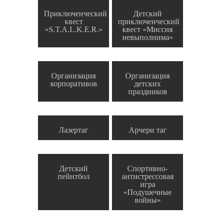
Приключенческий
Детский
квест
приключенческий
«S.T.A.L.K.E.R.»
квест «Миссия
невыполнима»
Организация
Организация
корпоративов
детских
праздников
Лазертаг
Арчери таг
Детский
Спортивно-
пейнтбол
антистрессовая
игра
«Подушечные
войны»