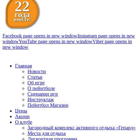
22
года
вместе!
Facebook page opens in new window
Instagram page opens in new
window
YouTube page opens in new window
Viber page opens in
new window
098 111-99-11
Главная
Новости
Статьи
Об игре
О пейнтболе
Сценарии игр
Инструктаж
Пейнтбол Магазин
Цены
Акции
О клубе
Загородный комплекс активного отдыха «Гепард»
Места для отдыха
Дисконтная программа