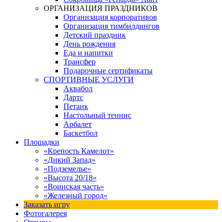
ОРГАНИЗАЦИЯ ПРАЗДНИКОВ
Организация корпоративов
Организация тимбилдингов
Детский праздник
День рождения
Еда и напитки
Трансфер
Подарочные сертификаты
СПОРТИВНЫЕ УСЛУГИ
Аквабол
Дартс
Петанк
Настольный теннис
Арбалет
Баскетбол
Площадки
«Крепость Камелот»
«Дикий Запад»
«Подземелье»
«Высота 20/18»
«Воинская часть»
«Железный город»
Заказать игру
Фотогалерея