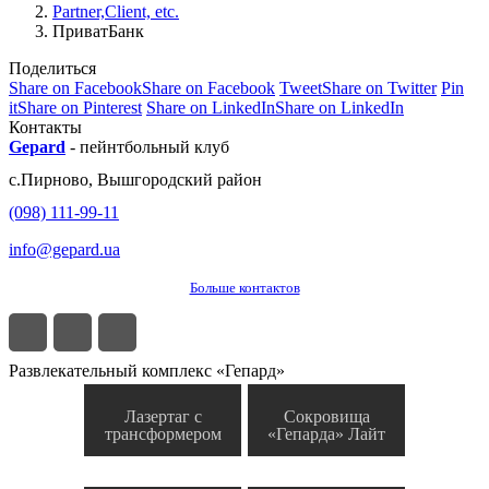
Partner,Client, etc.
ПриватБанк
Поделиться
Share on Facebook
Share on Facebook
Tweet
Share on Twitter
Pin
it
Share on Pinterest
Share on LinkedIn
Share on LinkedIn
Контакты
Gepard
-
пейнтбольный клуб
с.
Пирново
,
Вышгородский район
(098) 111-99-11
info@gepard.ua
Больше контактов
Развлекательный комплекс «Гепард»
Лазертаг с
Сокровища
трансформером
«Гепарда» Лайт