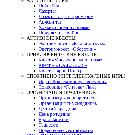
АКТИВНЫЕ ИГРЫ
Пейнтбол
Лазертаг
Лазертаг с трансформером
Арчери таг
Хоккей с препятствиями
Подушечные войны
АКТИВНЫЕ КВЕСТЫ
Экстрим–квест «Комната тьмы»
Экстрим-квест «Оборотни»
ПРИКЛЮЧЕНЧЕСКИЕ КВЕСТЫ
Квест «Миссия невыполнима»
Квест «S.T.A.L.K.E.R.»
Квест «Гарри Поттер»
СПОРТИВНО-ИНТЕЛЛЕКТУАЛЬНЫЕ ИГРЫ
Игра «Коллекционеры времени»
Сокровища «Гепарда» Лайт
ОРГАНИЗАЦИЯ ПРАЗДНИКОВ
Организация корпоративов
Организация тимбилдингов
Детский праздник
День рождения
Еда и напитки
Трансфер
Подарочные сертификаты