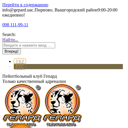
Перейти к содержанию
info@gepard.ua
с.Пирново, Вышгородский район
9:00-20:00
ежедневно!
098 111-99-11
Search:
Найти...
УКР
РУС
Пейнтбольный клуб Гепард
Только качественный адреналин