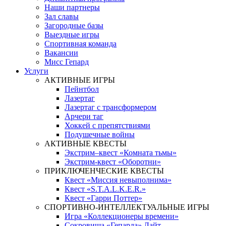
Наши партнеры
Зал славы
Загородные базы
Выездные игры
Спортивная команда
Вакансии
Мисс Гепард
Услуги
АКТИВНЫЕ ИГРЫ
Пейнтбол
Лазертаг
Лазертаг с трансформером
Арчери таг
Хоккей с препятствиями
Подушечные войны
АКТИВНЫЕ КВЕСТЫ
Экстрим–квест «Комната тьмы»
Экстрим-квест «Оборотни»
ПРИКЛЮЧЕНЧЕСКИЕ КВЕСТЫ
Квест «Миссия невыполнима»
Квест «S.T.A.L.K.E.R.»
Квест «Гарри Поттер»
СПОРТИВНО-ИНТЕЛЛЕКТУАЛЬНЫЕ ИГРЫ
Игра «Коллекционеры времени»
Сокровища «Гепарда» Лайт