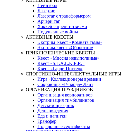
АКТИВНЫЕ ИГРЫ
Пейнтбол
Лазертаг
Лазертаг с трансформером
Арчери таг
Хоккей с препятствиями
Подушечные войны
АКТИВНЫЕ КВЕСТЫ
Экстрим–квест «Комната тьмы»
Экстрим-квест «Оборотни»
ПРИКЛЮЧЕНЧЕСКИЕ КВЕСТЫ
Квест «Миссия невыполнима»
Квест «S.T.A.L.K.E.R.»
Квест «Гарри Поттер»
СПОРТИВНО-ИНТЕЛЛЕКТУАЛЬНЫЕ ИГРЫ
Игра «Коллекционеры времени»
Сокровища «Гепарда» Лайт
ОРГАНИЗАЦИЯ ПРАЗДНИКОВ
Организация корпоративов
Организация тимбилдингов
Детский праздник
День рождения
Еда и напитки
Трансфер
Подарочные сертификаты