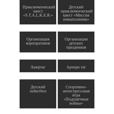
Приключенческий
Детский
квест
приключенческий
«S.T.A.L.K.E.R.»
квест «Миссия
невыполнима»
Организация
Организация
корпоративов
детских
праздников
Лазертаг
Арчери таг
Детский
Спортивно-
пейнтбол
антистрессовая
игра
«Подушечные
войны»