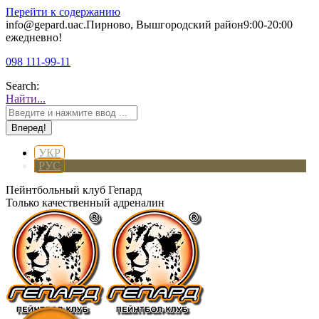
Перейти к содержанию
info@gepard.ua
с.Пирново, Вышгородский район
9:00-20:00
ежедневно!
098 111-99-11
Search:
Найти...
УКР
РУС
Пейнтбольный клуб Гепард
Только качественный адреналин