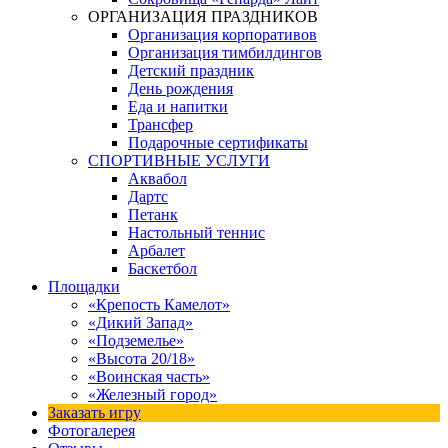
ОРГАНИЗАЦИЯ ПРАЗДНИКОВ
Организация корпоративов
Организация тимбилдингов
Детский праздник
День рождения
Еда и напитки
Трансфер
Подарочные сертификаты
СПОРТИВНЫЕ УСЛУГИ
Аквабол
Дартс
Петанк
Настольный теннис
Арбалет
Баскетбол
Площадки
«Крепость Камелот»
«Дикий Запад»
«Подземелье»
«Высота 20/18»
«Воинская часть»
«Железный город»
Заказать игру
Фотогалерея