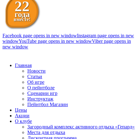
22
года
вместе!
Facebook page opens in new window
Instagram page opens in new
window
YouTube page opens in new window
Viber page opens in
new window
098 111-99-11
Главная
Новости
Статьи
Об игре
О пейнтболе
Сценарии игр
Инструктаж
Пейнтбол Магазин
Цены
Акции
О клубе
Загородный комплекс активного отдыха «Гепард»
Места для отдыха
Дисконтная программа