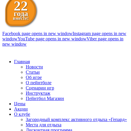
22
года
вместе!
Facebook page opens in new window
Instagram page opens in new
window
YouTube page opens in new window
Viber page opens in
new window
098 111-99-11
Главная
Новости
Статьи
Об игре
О пейнтболе
Сценарии игр
Инструктаж
Пейнтбол Магазин
Цены
Акции
О клубе
Загородный комплекс активного отдыха «Гепард»
Места для отдыха
Дисконтная программа