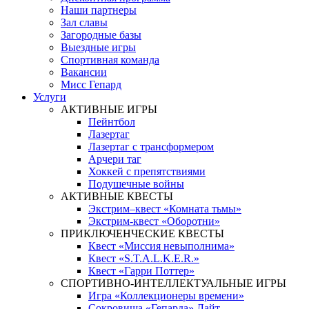
Наши партнеры
Зал славы
Загородные базы
Выездные игры
Спортивная команда
Вакансии
Мисс Гепард
Услуги
АКТИВНЫЕ ИГРЫ
Пейнтбол
Лазертаг
Лазертаг с трансформером
Арчери таг
Хоккей с препятствиями
Подушечные войны
АКТИВНЫЕ КВЕСТЫ
Экстрим–квест «Комната тьмы»
Экстрим-квест «Оборотни»
ПРИКЛЮЧЕНЧЕСКИЕ КВЕСТЫ
Квест «Миссия невыполнима»
Квест «S.T.A.L.K.E.R.»
Квест «Гарри Поттер»
СПОРТИВНО-ИНТЕЛЛЕКТУАЛЬНЫЕ ИГРЫ
Игра «Коллекционеры времени»
Сокровища «Гепарда» Лайт