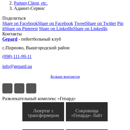
Partner,Client, etc.
Аданит-Сервис
Поделиться
Share on Facebook
Share on Facebook
Tweet
Share on Twitter
Pin
it
Share on Pinterest
Share on LinkedIn
Share on LinkedIn
Контакты
Gepard
-
пейнтбольный клуб
с.
Пирново
,
Вышгородский район
(098) 111-99-11
info@gepard.ua
Больше контактов
Развлекательный комплекс «Гепард»
Лазертаг с
Сокровища
трансформером
«Гепарда» Лайт