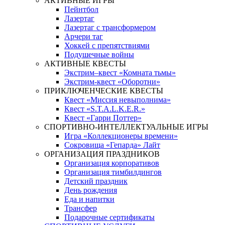
АКТИВНЫЕ ИГРЫ
Пейнтбол
Лазертаг
Лазертаг с трансформером
Арчери таг
Хоккей с препятствиями
Подушечные войны
АКТИВНЫЕ КВЕСТЫ
Экстрим–квест «Комната тьмы»
Экстрим-квест «Оборотни»
ПРИКЛЮЧЕНЧЕСКИЕ КВЕСТЫ
Квест «Миссия невыполнима»
Квест «S.T.A.L.K.E.R.»
Квест «Гарри Поттер»
СПОРТИВНО-ИНТЕЛЛЕКТУАЛЬНЫЕ ИГРЫ
Игра «Коллекционеры времени»
Сокровища «Гепарда» Лайт
ОРГАНИЗАЦИЯ ПРАЗДНИКОВ
Организация корпоративов
Организация тимбилдингов
Детский праздник
День рождения
Еда и напитки
Трансфер
Подарочные сертификаты