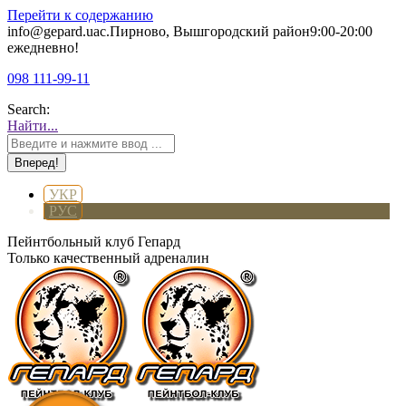
Перейти к содержанию
info@gepard.ua
с.Пирново, Вышгородский район
9:00-20:00
ежедневно!
098 111-99-11
Search:
Найти...
УКР
РУС
Пейнтбольный клуб Гепард
Только качественный адреналин