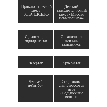
Приключенческий
Детский
квест
приключенческий
«S.T.A.L.K.E.R.»
квест «Миссия
невыполнима»
Организация
Организация
корпоративов
детских
праздников
Лазертаг
Арчери таг
Детский
Спортивно-
пейнтбол
антистрессовая
игра
«Подушечные
войны»