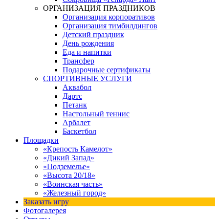
ОРГАНИЗАЦИЯ ПРАЗДНИКОВ
Организация корпоративов
Организация тимбилдингов
Детский праздник
День рождения
Еда и напитки
Трансфер
Подарочные сертификаты
СПОРТИВНЫЕ УСЛУГИ
Аквабол
Дартс
Петанк
Настольный теннис
Арбалет
Баскетбол
Площадки
«Крепость Камелот»
«Дикий Запад»
«Подземелье»
«Высота 20/18»
«Воинская часть»
«Железный город»
Заказать игру
Фотогалерея