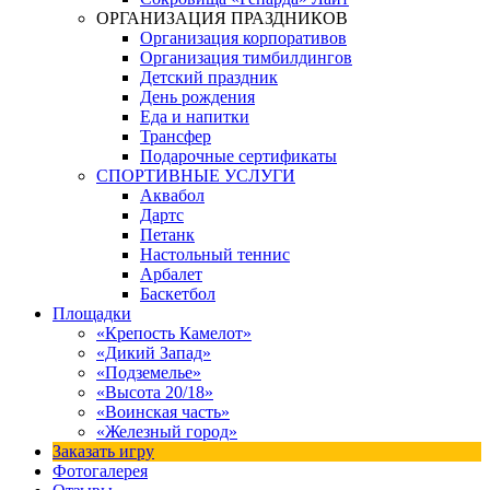
ОРГАНИЗАЦИЯ ПРАЗДНИКОВ
Организация корпоративов
Организация тимбилдингов
Детский праздник
День рождения
Еда и напитки
Трансфер
Подарочные сертификаты
СПОРТИВНЫЕ УСЛУГИ
Аквабол
Дартс
Петанк
Настольный теннис
Арбалет
Баскетбол
Площадки
«Крепость Камелот»
«Дикий Запад»
«Подземелье»
«Высота 20/18»
«Воинская часть»
«Железный город»
Заказать игру
Фотогалерея