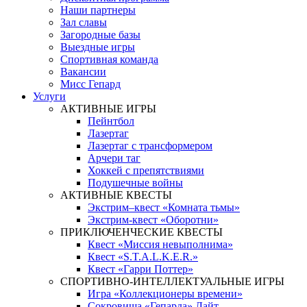
Наши партнеры
Зал славы
Загородные базы
Выездные игры
Спортивная команда
Вакансии
Мисс Гепард
Услуги
АКТИВНЫЕ ИГРЫ
Пейнтбол
Лазертаг
Лазертаг с трансформером
Арчери таг
Хоккей с препятствиями
Подушечные войны
АКТИВНЫЕ КВЕСТЫ
Экстрим–квест «Комната тьмы»
Экстрим-квест «Оборотни»
ПРИКЛЮЧЕНЧЕСКИЕ КВЕСТЫ
Квест «Миссия невыполнима»
Квест «S.T.A.L.K.E.R.»
Квест «Гарри Поттер»
СПОРТИВНО-ИНТЕЛЛЕКТУАЛЬНЫЕ ИГРЫ
Игра «Коллекционеры времени»
Сокровища «Гепарда» Лайт