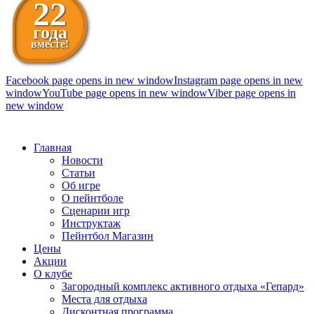
22
года
вместе!
Facebook page opens in new window
Instagram page opens in new
window
YouTube page opens in new window
Viber page opens in
new window
098 111-99-11
Главная
Новости
Статьи
Об игре
О пейнтболе
Сценарии игр
Инструктаж
Пейнтбол Магазин
Цены
Акции
О клубе
Загородный комплекс активного отдыха «Гепард»
Места для отдыха
Дисконтная программа