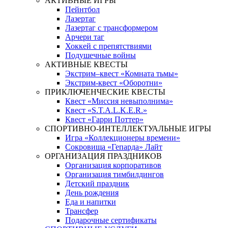
АКТИВНЫЕ ИГРЫ
Пейнтбол
Лазертаг
Лазертаг с трансформером
Арчери таг
Хоккей с препятствиями
Подушечные войны
АКТИВНЫЕ КВЕСТЫ
Экстрим–квест «Комната тьмы»
Экстрим-квест «Оборотни»
ПРИКЛЮЧЕНЧЕСКИЕ КВЕСТЫ
Квест «Миссия невыполнима»
Квест «S.T.A.L.K.E.R.»
Квест «Гарри Поттер»
СПОРТИВНО-ИНТЕЛЛЕКТУАЛЬНЫЕ ИГРЫ
Игра «Коллекционеры времени»
Сокровища «Гепарда» Лайт
ОРГАНИЗАЦИЯ ПРАЗДНИКОВ
Организация корпоративов
Организация тимбилдингов
Детский праздник
День рождения
Еда и напитки
Трансфер
Подарочные сертификаты