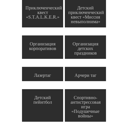
Приключенческий
Детский
квест
приключенческий
«S.T.A.L.K.E.R.»
квест «Миссия
невыполнима»
Организация
Организация
корпоративов
детских
праздников
Лазертаг
Арчери таг
Детский
Спортивно-
пейнтбол
антистрессовая
игра
«Подушечные
войны»