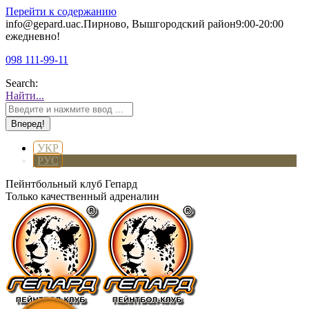
Перейти к содержанию
info@gepard.ua
с.Пирново, Вышгородский район
9:00-20:00
ежедневно!
098 111-99-11
Search:
Найти...
УКР
РУС
Пейнтбольный клуб Гепард
Только качественный адреналин