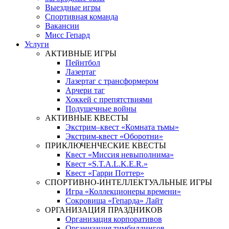
Выездные игры
Спортивная команда
Вакансии
Мисс Гепард
Услуги
АКТИВНЫЕ ИГРЫ
Пейнтбол
Лазертаг
Лазертаг с трансформером
Арчери таг
Хоккей с препятствиями
Подушечные войны
АКТИВНЫЕ КВЕСТЫ
Экстрим–квест «Комната тьмы»
Экстрим-квест «Оборотни»
ПРИКЛЮЧЕНЧЕСКИЕ КВЕСТЫ
Квест «Миссия невыполнима»
Квест «S.T.A.L.K.E.R.»
Квест «Гарри Поттер»
СПОРТИВНО-ИНТЕЛЛЕКТУАЛЬНЫЕ ИГРЫ
Игра «Коллекционеры времени»
Сокровища «Гепарда» Лайт
ОРГАНИЗАЦИЯ ПРАЗДНИКОВ
Организация корпоративов
Организация тимбилдингов