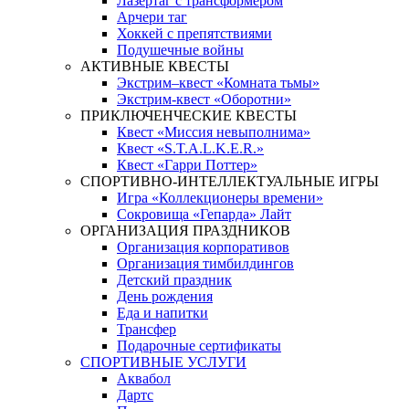
Лазертаг с трансформером
Арчери таг
Хоккей с препятствиями
Подушечные войны
АКТИВНЫЕ КВЕСТЫ
Экстрим–квест «Комната тьмы»
Экстрим-квест «Оборотни»
ПРИКЛЮЧЕНЧЕСКИЕ КВЕСТЫ
Квест «Миссия невыполнима»
Квест «S.T.A.L.K.E.R.»
Квест «Гарри Поттер»
СПОРТИВНО-ИНТЕЛЛЕКТУАЛЬНЫЕ ИГРЫ
Игра «Коллекционеры времени»
Сокровища «Гепарда» Лайт
ОРГАНИЗАЦИЯ ПРАЗДНИКОВ
Организация корпоративов
Организация тимбилдингов
Детский праздник
День рождения
Еда и напитки
Трансфер
Подарочные сертификаты
СПОРТИВНЫЕ УСЛУГИ
Аквабол
Дартс