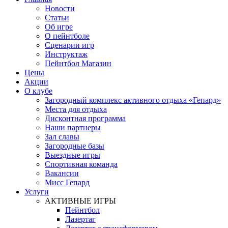
Новости
Статьи
Об игре
О пейнтболе
Сценарии игр
Инструктаж
Пейнтбол Магазин
Цены
Акции
О клубе
Загородный комплекс активного отдыха «Гепард»
Места для отдыха
Дисконтная программа
Наши партнеры
Зал славы
Загородные базы
Выездные игры
Спортивная команда
Вакансии
Мисс Гепард
Услуги
АКТИВНЫЕ ИГРЫ
Пейнтбол
Лазертаг