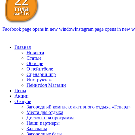
22
года
вместе!
Facebook page opens in new window
Instagram page opens in new 
098 111-99-11
Главная
Новости
Статьи
Об игре
О пейнтболе
Сценарии игр
Инструктаж
Пейнтбол Магазин
Цены
Акции
О клубе
Загородный комплекс активного отдыха «Гепард»
Места для отдыха
Дисконтная программа
Наши партнеры
Зал славы
Загородные базы