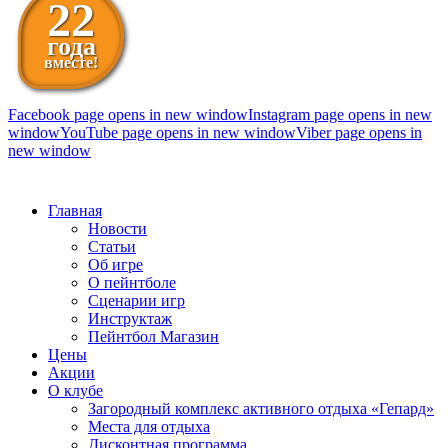
22
года
вместе!
Facebook page opens in new window
Instagram page opens in new
window
YouTube page opens in new window
Viber page opens in
new window
098 111-99-11
Главная
Новости
Статьи
Об игре
О пейнтболе
Сценарии игр
Инструктаж
Пейнтбол Магазин
Цены
Акции
О клубе
Загородный комплекс активного отдыха «Гепард»
Места для отдыха
Дисконтная программа