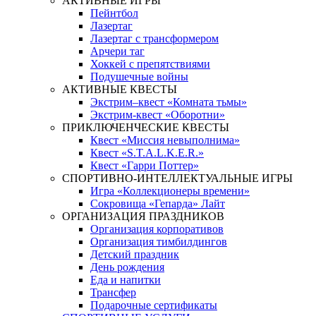
АКТИВНЫЕ ИГРЫ
Пейнтбол
Лазертаг
Лазертаг с трансформером
Арчери таг
Хоккей с препятствиями
Подушечные войны
АКТИВНЫЕ КВЕСТЫ
Экстрим–квест «Комната тьмы»
Экстрим-квест «Оборотни»
ПРИКЛЮЧЕНЧЕСКИЕ КВЕСТЫ
Квест «Миссия невыполнима»
Квест «S.T.A.L.K.E.R.»
Квест «Гарри Поттер»
СПОРТИВНО-ИНТЕЛЛЕКТУАЛЬНЫЕ ИГРЫ
Игра «Коллекционеры времени»
Сокровища «Гепарда» Лайт
ОРГАНИЗАЦИЯ ПРАЗДНИКОВ
Организация корпоративов
Организация тимбилдингов
Детский праздник
День рождения
Еда и напитки
Трансфер
Подарочные сертификаты