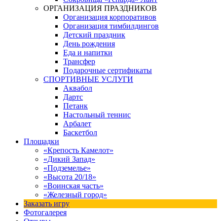
ОРГАНИЗАЦИЯ ПРАЗДНИКОВ
Организация корпоративов
Организация тимбилдингов
Детский праздник
День рождения
Еда и напитки
Трансфер
Подарочные сертификаты
СПОРТИВНЫЕ УСЛУГИ
Аквабол
Дартс
Петанк
Настольный теннис
Арбалет
Баскетбол
Площадки
«Крепость Камелот»
«Дикий Запад»
«Подземелье»
«Высота 20/18»
«Воинская часть»
«Железный город»
Заказать игру
Фотогалерея