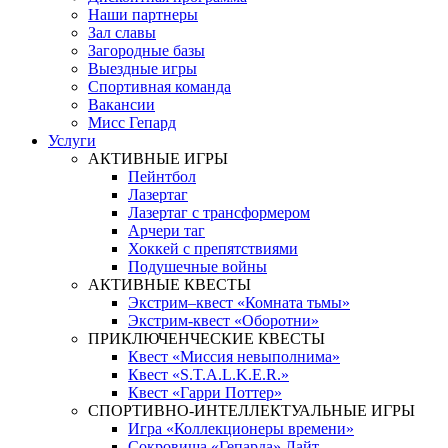
Наши партнеры
Зал славы
Загородные базы
Выездные игры
Спортивная команда
Вакансии
Мисс Гепард
Услуги
АКТИВНЫЕ ИГРЫ
Пейнтбол
Лазертаг
Лазертаг с трансформером
Арчери таг
Хоккей с препятствиями
Подушечные войны
АКТИВНЫЕ КВЕСТЫ
Экстрим–квест «Комната тьмы»
Экстрим-квест «Оборотни»
ПРИКЛЮЧЕНЧЕСКИЕ КВЕСТЫ
Квест «Миссия невыполнима»
Квест «S.T.A.L.K.E.R.»
Квест «Гарри Поттер»
СПОРТИВНО-ИНТЕЛЛЕКТУАЛЬНЫЕ ИГРЫ
Игра «Коллекционеры времени»
Сокровища «Гепарда» Лайт