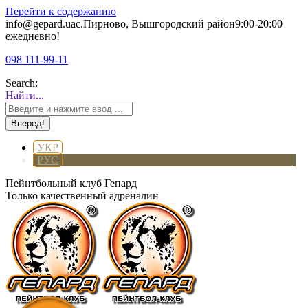
Перейти к содержанию
info@gepard.ua
с.Пирново, Вышгородский район
9:00-20:00
ежедневно!
098 111-99-11
Search:
Найти...
УКР
РУС
Пейнтбольный клуб Гепард
Только качественный адреналин