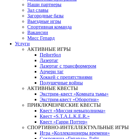
Наши партнеры
Зал славы
Загородные базы
Выездные игры
Спортивная команда
Вакансии
Мисс Гепард
Услуги
АКТИВНЫЕ ИГРЫ
Пейнтбол
Лазертаг
Лазертаг с трансформером
Арчери таг
Хоккей с препятствиями
Подушечные войны
АКТИВНЫЕ КВЕСТЫ
Экстрим–квест «Комната тьмы»
Экстрим-квест «Оборотни»
ПРИКЛЮЧЕНЧЕСКИЕ КВЕСТЫ
Квест «Миссия невыполнима»
Квест «S.T.A.L.K.E.R.»
Квест «Гарри Поттер»
СПОРТИВНО-ИНТЕЛЛЕКТУАЛЬНЫЕ ИГРЫ
Игра «Коллекционеры времени»
Сокровища «Гепарда» Лайт