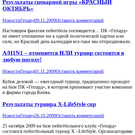
Результаты сценарной игры «КРАСНЫЙ
ОКТЯБРЬ»
Новости
Гепард
09.11.2009
Оставить комментарий
Настоящим фанатам пейнтбола посвящается… ПК «Гепард»
не имеет отношение ни к одной политической партии или
силе, но Красный день календаря все-таки мы отпраздновали.
А/H1N1 – отменяется ИЛИ турнир состоится в
любую погоду!
Новости
Гепард
01.11.2009
Оставить комментарий
Кубок деловой — ежегодный турнир, традиционно проходит
на базе ПК «Гепард», в котором принимают участие компании
и фирмы города Киева.
Результаты турнира X-LifeStyle cup
Новости
Гепард
26.10.2009
Оставить комментарий
25 октября 2009 на базе пейнтбольного клуба «Гепард»
состоялся пейнтбольный турнир X –LifeStyle. Организаторами