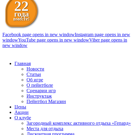
22
года
вместе!
Facebook page opens in new window
Instagram page opens in new
window
YouTube page opens in new window
Viber page opens in
new window
098 111-99-11
Главная
Новости
Статьи
Об игре
О пейнтболе
Сценарии игр
Инструктаж
Пейнтбол Магазин
Цены
Акции
О клубе
Загородный комплекс активного отдыха «Гепард»
Места для отдыха
Дисконтная программа