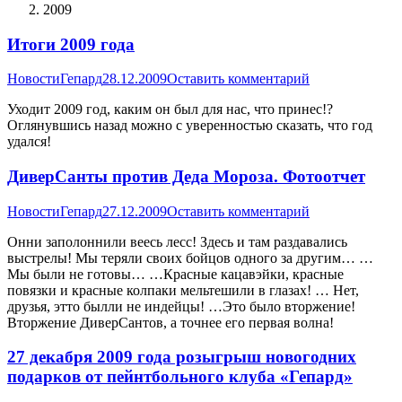
2009
Итоги 2009 года
Новости
Гепард
28.12.2009
Оставить комментарий
Уходит 2009 год, каким он был для нас, что принес!?
Оглянувшись назад можно с уверенностью сказать, что год
удался!
ДиверСанты против Деда Мороза. Фотоотчет
Новости
Гепард
27.12.2009
Оставить комментарий
Онни заполоннили веесь лесс! Здесь и там раздавались
выстрелы! Мы теряли своих бойцов одного за другим… …
Мы были не готовы… …Красные кацавэйки, красные
повязки и красные колпаки мельтешили в глазах! … Нет,
друзья, этто былли не индейцы! …Это было вторжение!
Вторжение ДиверСантов, а точнее его первая волна!
27 декабря 2009 года розыгрыш новогодних
подарков от пейнтбольного клуба «Гепард»