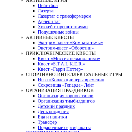
АКТИВНЫЕ ИГРЫ
Пейнтбол
Лазертаг
Лазертаг с трансформером
Арчери таг
Хоккей с препятствиями
Подушечные войны
АКТИВНЫЕ КВЕСТЫ
Экстрим–квест «Комната тьмы»
Экстрим-квест «Оборотни»
ПРИКЛЮЧЕНЧЕСКИЕ КВЕСТЫ
Квест «Миссия невыполнима»
Квест «S.T.A.L.K.E.R.»
Квест «Гарри Поттер»
СПОРТИВНО-ИНТЕЛЛЕКТУАЛЬНЫЕ ИГРЫ
Игра «Коллекционеры времени»
Сокровища «Гепарда» Лайт
ОРГАНИЗАЦИЯ ПРАЗДНИКОВ
Организация корпоративов
Организация тимбилдингов
Детский праздник
День рождения
Еда и напитки
Трансфер
Подарочные сертификаты