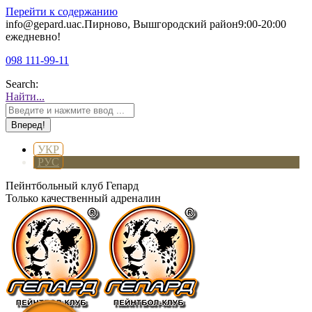
Перейти к содержанию
info@gepard.ua
с.Пирново, Вышгородский район
9:00-20:00
ежедневно!
098 111-99-11
Search:
Найти...
УКР
РУС
Пейнтбольный клуб Гепард
Только качественный адреналин