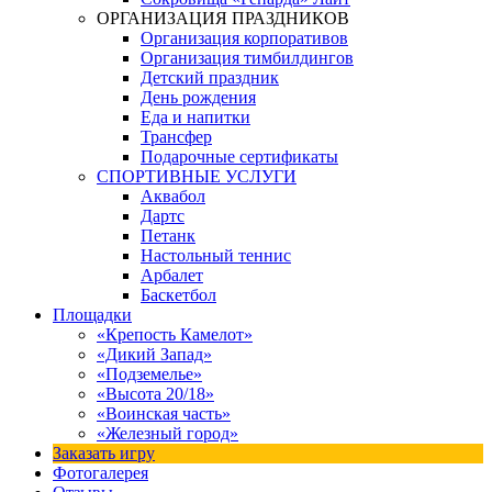
ОРГАНИЗАЦИЯ ПРАЗДНИКОВ
Организация корпоративов
Организация тимбилдингов
Детский праздник
День рождения
Еда и напитки
Трансфер
Подарочные сертификаты
СПОРТИВНЫЕ УСЛУГИ
Аквабол
Дартс
Петанк
Настольный теннис
Арбалет
Баскетбол
Площадки
«Крепость Камелот»
«Дикий Запад»
«Подземелье»
«Высота 20/18»
«Воинская часть»
«Железный город»
Заказать игру
Фотогалерея