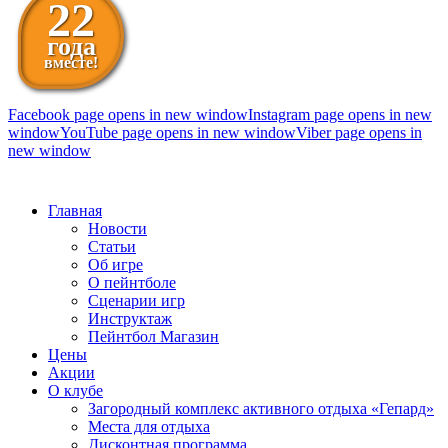
22
года
вместе!
Facebook page opens in new window
Instagram page opens in new
window
YouTube page opens in new window
Viber page opens in
new window
098 111-99-11
Главная
Новости
Статьи
Об игре
О пейнтболе
Сценарии игр
Инструктаж
Пейнтбол Магазин
Цены
Акции
О клубе
Загородный комплекс активного отдыха «Гепард»
Места для отдыха
Дисконтная программа