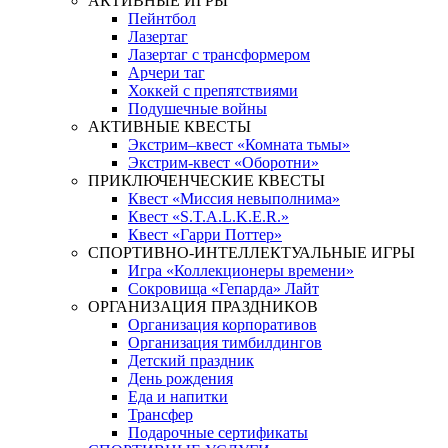
АКТИВНЫЕ ИГРЫ
Пейнтбол
Лазертаг
Лазертаг с трансформером
Арчери таг
Хоккей с препятствиями
Подушечные войны
АКТИВНЫЕ КВЕСТЫ
Экстрим–квест «Комната тьмы»
Экстрим-квест «Оборотни»
ПРИКЛЮЧЕНЧЕСКИЕ КВЕСТЫ
Квест «Миссия невыполнима»
Квест «S.T.A.L.K.E.R.»
Квест «Гарри Поттер»
СПОРТИВНО-ИНТЕЛЛЕКТУАЛЬНЫЕ ИГРЫ
Игра «Коллекционеры времени»
Сокровища «Гепарда» Лайт
ОРГАНИЗАЦИЯ ПРАЗДНИКОВ
Организация корпоративов
Организация тимбилдингов
Детский праздник
День рождения
Еда и напитки
Трансфер
Подарочные сертификаты