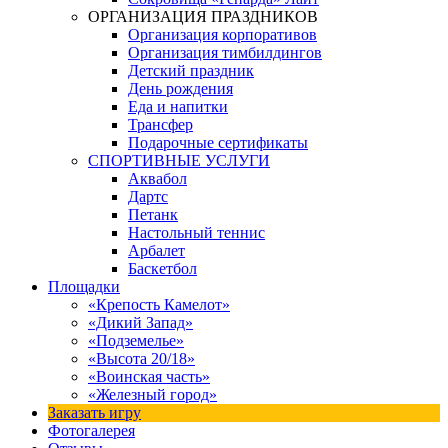
ОРГАНИЗАЦИЯ ПРАЗДНИКОВ
Организация корпоративов
Организация тимбилдингов
Детский праздник
День рождения
Еда и напитки
Трансфер
Подарочные сертификаты
СПОРТИВНЫЕ УСЛУГИ
Аквабол
Дартс
Петанк
Настольный теннис
Арбалет
Баскетбол
Площадки
«Крепость Камелот»
«Дикий Запад»
«Подземелье»
«Высота 20/18»
«Воинская часть»
«Железный город»
Заказать игру
Фотогалерея