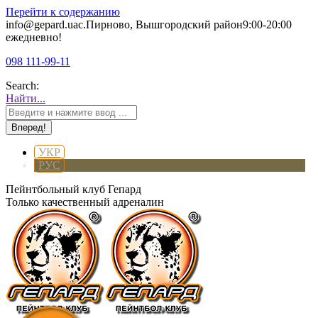
Перейти к содержанию
info@gepard.ua
с.Пирново, Вышгородский район
9:00-20:00
ежедневно!
098 111-99-11
Search:
Найти...
УКР
РУС
Пейнтбольный клуб Гепард
Только качественный адреналин