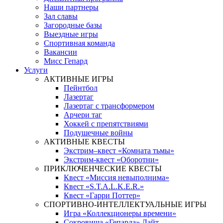
Наши партнеры
Зал славы
Загородные базы
Выездные игры
Спортивная команда
Вакансии
Мисс Гепард
Услуги
АКТИВНЫЕ ИГРЫ
Пейнтбол
Лазертаг
Лазертаг с трансформером
Арчери таг
Хоккей с препятствиями
Подушечные войны
АКТИВНЫЕ КВЕСТЫ
Экстрим–квест «Комната тьмы»
Экстрим-квест «Оборотни»
ПРИКЛЮЧЕНЧЕСКИЕ КВЕСТЫ
Квест «Миссия невыполнима»
Квест «S.T.A.L.K.E.R.»
Квест «Гарри Поттер»
СПОРТИВНО-ИНТЕЛЛЕКТУАЛЬНЫЕ ИГРЫ
Игра «Коллекционеры времени»
Сокровища «Гепарда» Лайт