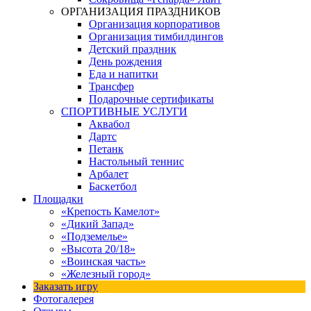
ОРГАНИЗАЦИЯ ПРАЗДНИКОВ
Организация корпоративов
Организация тимбилдингов
Детский праздник
День рождения
Еда и напитки
Трансфер
Подарочные сертификаты
СПОРТИВНЫЕ УСЛУГИ
Аквабол
Дартс
Петанк
Настольный теннис
Арбалет
Баскетбол
Площадки
«Крепость Камелот»
«Дикий Запад»
«Подземелье»
«Высота 20/18»
«Воинская часть»
«Железный город»
Заказать игру
Фотогалерея