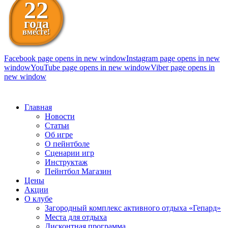
22
года
вместе!
Facebook page opens in new window
Instagram page opens in new
window
YouTube page opens in new window
Viber page opens in
new window
098 111-99-11
Главная
Новости
Статьи
Об игре
О пейнтболе
Сценарии игр
Инструктаж
Пейнтбол Магазин
Цены
Акции
О клубе
Загородный комплекс активного отдыха «Гепард»
Места для отдыха
Дисконтная программа