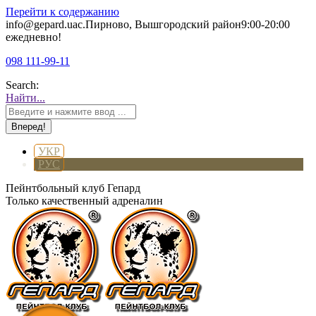
Перейти к содержанию
info@gepard.ua
с.Пирново, Вышгородский район
9:00-20:00
ежедневно!
098 111-99-11
Search:
Найти...
УКР
РУС
Пейнтбольный клуб Гепард
Только качественный адреналин