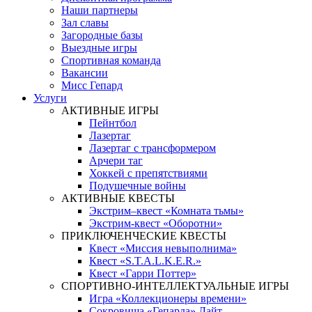
Наши партнеры
Зал славы
Загородные базы
Выездные игры
Спортивная команда
Вакансии
Мисс Гепард
Услуги
АКТИВНЫЕ ИГРЫ
Пейнтбол
Лазертаг
Лазертаг с трансформером
Арчери таг
Хоккей с препятствиями
Подушечные войны
АКТИВНЫЕ КВЕСТЫ
Экстрим–квест «Комната тьмы»
Экстрим-квест «Оборотни»
ПРИКЛЮЧЕНЧЕСКИЕ КВЕСТЫ
Квест «Миссия невыполнима»
Квест «S.T.A.L.K.E.R.»
Квест «Гарри Поттер»
СПОРТИВНО-ИНТЕЛЛЕКТУАЛЬНЫЕ ИГРЫ
Игра «Коллекционеры времени»
Сокровища «Гепарда» Лайт