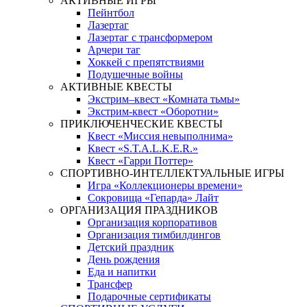
АКТИВНЫЕ ИГРЫ
Пейнтбол
Лазертаг
Лазертаг с трансформером
Арчери таг
Хоккей с препятствиями
Подушечные войны
АКТИВНЫЕ КВЕСТЫ
Экстрим–квест «Комната тьмы»
Экстрим-квест «Оборотни»
ПРИКЛЮЧЕНЧЕСКИЕ КВЕСТЫ
Квест «Миссия невыполнима»
Квест «S.T.A.L.K.E.R.»
Квест «Гарри Поттер»
СПОРТИВНО-ИНТЕЛЛЕКТУАЛЬНЫЕ ИГРЫ
Игра «Коллекционеры времени»
Сокровища «Гепарда» Лайт
ОРГАНИЗАЦИЯ ПРАЗДНИКОВ
Организация корпоративов
Организация тимбилдингов
Детский праздник
День рождения
Еда и напитки
Трансфер
Подарочные сертификаты