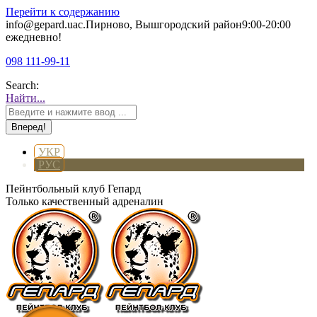
Перейти к содержанию
info@gepard.ua
с.Пирново, Вышгородский район
9:00-20:00
ежедневно!
098 111-99-11
Search:
Найти...
УКР
РУС
Пейнтбольный клуб Гепард
Только качественный адреналин