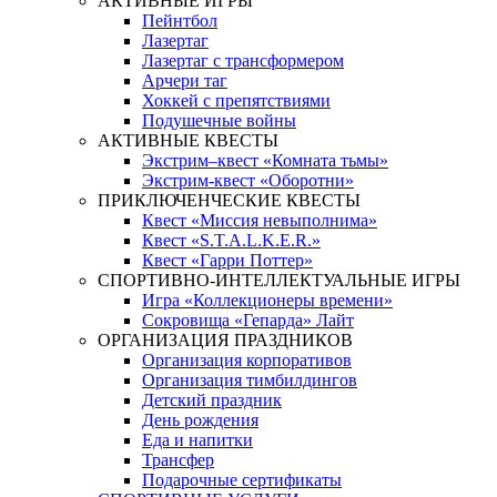
АКТИВНЫЕ ИГРЫ
Пейнтбол
Лазертаг
Лазертаг с трансформером
Арчери таг
Хоккей с препятствиями
Подушечные войны
АКТИВНЫЕ КВЕСТЫ
Экстрим–квест «Комната тьмы»
Экстрим-квест «Оборотни»
ПРИКЛЮЧЕНЧЕСКИЕ КВЕСТЫ
Квест «Миссия невыполнима»
Квест «S.T.A.L.K.E.R.»
Квест «Гарри Поттер»
СПОРТИВНО-ИНТЕЛЛЕКТУАЛЬНЫЕ ИГРЫ
Игра «Коллекционеры времени»
Сокровища «Гепарда» Лайт
ОРГАНИЗАЦИЯ ПРАЗДНИКОВ
Организация корпоративов
Организация тимбилдингов
Детский праздник
День рождения
Еда и напитки
Трансфер
Подарочные сертификаты