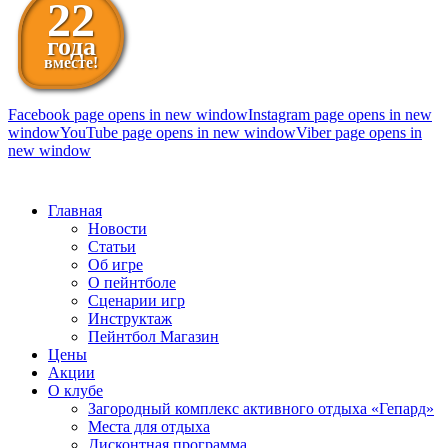
22
года
вместе!
Facebook page opens in new window
Instagram page opens in new
window
YouTube page opens in new window
Viber page opens in
new window
098 111-99-11
Главная
Новости
Статьи
Об игре
О пейнтболе
Сценарии игр
Инструктаж
Пейнтбол Магазин
Цены
Акции
О клубе
Загородный комплекс активного отдыха «Гепард»
Места для отдыха
Дисконтная программа