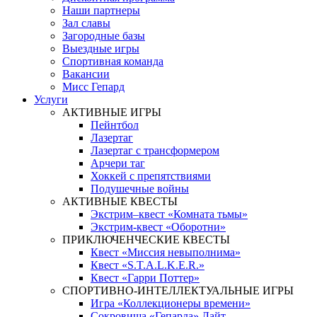
Наши партнеры
Зал славы
Загородные базы
Выездные игры
Спортивная команда
Вакансии
Мисс Гепард
Услуги
АКТИВНЫЕ ИГРЫ
Пейнтбол
Лазертаг
Лазертаг с трансформером
Арчери таг
Хоккей с препятствиями
Подушечные войны
АКТИВНЫЕ КВЕСТЫ
Экстрим–квест «Комната тьмы»
Экстрим-квест «Оборотни»
ПРИКЛЮЧЕНЧЕСКИЕ КВЕСТЫ
Квест «Миссия невыполнима»
Квест «S.T.A.L.K.E.R.»
Квест «Гарри Поттер»
СПОРТИВНО-ИНТЕЛЛЕКТУАЛЬНЫЕ ИГРЫ
Игра «Коллекционеры времени»
Сокровища «Гепарда» Лайт