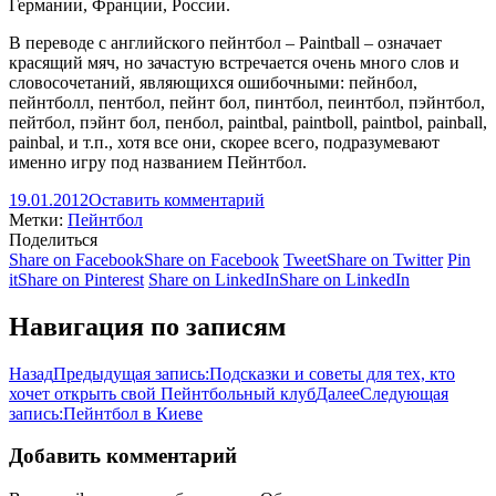
Германии, Франции, России.
В переводе с английского пейнтбол – Paintball – означает
красящий мяч, но зачастую встречается очень много слов и
словосочетаний, являющихся ошибочными: пейнбол,
пейнтболл, пентбол, пейнт бол, пинтбол, пеинтбол, пэйнтбол,
пейтбол, пэйнт бол, пенбол, paintbal, paintboll, paintbol, painball,
painbal, и т.п., хотя все они, скорее всего, подразумевают
именно игру под названием Пейнтбол.
19.01.2012
Оставить комментарий
Метки:
Пейнтбол
Поделиться
Share on Facebook
Share on Facebook
Tweet
Share on Twitter
Pin
it
Share on Pinterest
Share on LinkedIn
Share on LinkedIn
Навигация по записям
Назад
Предыдущая запись:
Подсказки и советы для тех, кто
хочет открыть свой Пейнтбольный клуб
Далее
Следующая
запись:
Пейнтбол в Киеве
Добавить комментарий