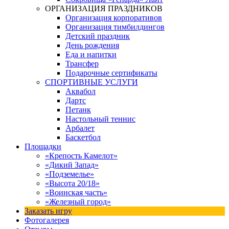
ОРГАНИЗАЦИЯ ПРАЗДНИКОВ
Организация корпоративов
Организация тимбилдингов
Детский праздник
День рождения
Еда и напитки
Трансфер
Подарочные сертификаты
СПОРТИВНЫЕ УСЛУГИ
Аквабол
Дартс
Петанк
Настольный теннис
Арбалет
Баскетбол
Площадки
«Крепость Камелот»
«Дикий Запад»
«Подземелье»
«Высота 20/18»
«Воинская часть»
«Железный город»
Заказать игру
Фотогалерея