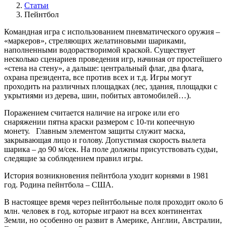
Статьи
Пейнтбол
Командная игра с использованием пневматического оружия –
«маркеров», стреляющих желатиновыми шариками,
наполненными водорастворимой краской. Существует
несколько сценариев проведения игр, начиная от простейшего
«стена на стену», а дальше: центральный флаг, два флага,
охрана президента, все против всех и т.д. Игры могут
проходить на различных площадках (лес, здания, площадки с
укрытиями из дерева, шин, побитых автомобилей…).
Поражением считается наличие на игроке или его
снаряжении пятна краски размером с 10-ти копеечную
монету. Главным элементом защиты служит маска,
закрывающая лицо и голову. Допустимая скорость вылета
шарика – до 90 м/сек. На поле должны присутствовать судьи,
следящие за соблюдением правил игры.
История возникновения пейнтбола уходит корнями в 1981
год. Родина пейнтбола – США.
В настоящее время через пейнтбольные поля проходит около 6
млн. человек в год, которые играют на всех континентах
Земли, но особенно он развит в Америке, Англии, Австралии,