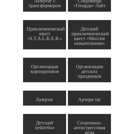
Лазертаг с
Сокровища
трансформером
«Гепарда» Лайт
Приключенческий
Детский
квест
приключенческий
«S.T.A.L.K.E.R.»
квест «Миссия
невыполнима»
Организация
Организация
корпоративов
детских
праздников
Лазертаг
Арчери таг
Детский
Спортивно-
пейнтбол
антистрессовая
игра