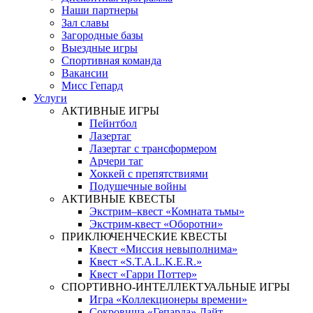
Наши партнеры
Зал славы
Загородные базы
Выездные игры
Спортивная команда
Вакансии
Мисс Гепард
Услуги
АКТИВНЫЕ ИГРЫ
Пейнтбол
Лазертаг
Лазертаг с трансформером
Арчери таг
Хоккей с препятствиями
Подушечные войны
АКТИВНЫЕ КВЕСТЫ
Экстрим–квест «Комната тьмы»
Экстрим-квест «Оборотни»
ПРИКЛЮЧЕНЧЕСКИЕ КВЕСТЫ
Квест «Миссия невыполнима»
Квест «S.T.A.L.K.E.R.»
Квест «Гарри Поттер»
СПОРТИВНО-ИНТЕЛЛЕКТУАЛЬНЫЕ ИГРЫ
Игра «Коллекционеры времени»
Сокровища «Гепарда» Лайт