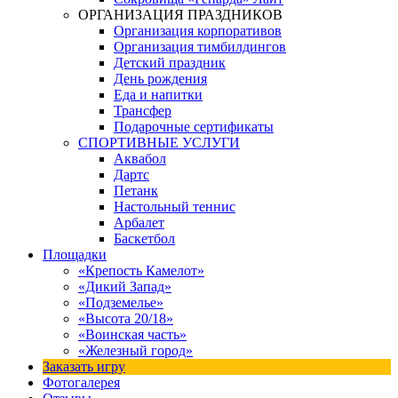
ОРГАНИЗАЦИЯ ПРАЗДНИКОВ
Организация корпоративов
Организация тимбилдингов
Детский праздник
День рождения
Еда и напитки
Трансфер
Подарочные сертификаты
СПОРТИВНЫЕ УСЛУГИ
Аквабол
Дартс
Петанк
Настольный теннис
Арбалет
Баскетбол
Площадки
«Крепость Камелот»
«Дикий Запад»
«Подземелье»
«Высота 20/18»
«Воинская часть»
«Железный город»
Заказать игру
Фотогалерея