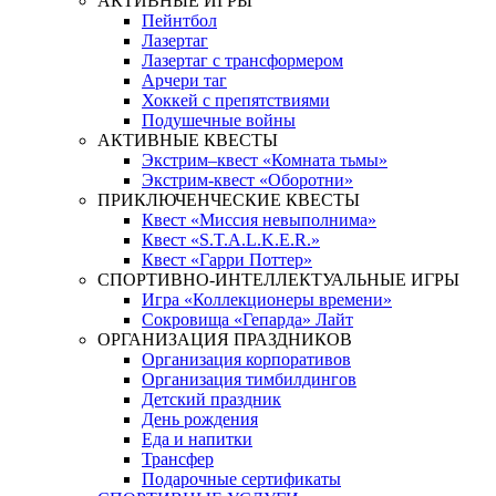
АКТИВНЫЕ ИГРЫ
Пейнтбол
Лазертаг
Лазертаг с трансформером
Арчери таг
Хоккей с препятствиями
Подушечные войны
АКТИВНЫЕ КВЕСТЫ
Экстрим–квест «Комната тьмы»
Экстрим-квест «Оборотни»
ПРИКЛЮЧЕНЧЕСКИЕ КВЕСТЫ
Квест «Миссия невыполнима»
Квест «S.T.A.L.K.E.R.»
Квест «Гарри Поттер»
СПОРТИВНО-ИНТЕЛЛЕКТУАЛЬНЫЕ ИГРЫ
Игра «Коллекционеры времени»
Сокровища «Гепарда» Лайт
ОРГАНИЗАЦИЯ ПРАЗДНИКОВ
Организация корпоративов
Организация тимбилдингов
Детский праздник
День рождения
Еда и напитки
Трансфер
Подарочные сертификаты