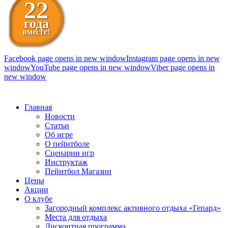
22
года
вместе!
Facebook page opens in new window
Instagram page opens in new
window
YouTube page opens in new window
Viber page opens in
new window
098 111-99-11
Главная
Новости
Статьи
Об игре
О пейнтболе
Сценарии игр
Инструктаж
Пейнтбол Магазин
Цены
Акции
О клубе
Загородный комплекс активного отдыха «Гепард»
Места для отдыха
Дисконтная программа