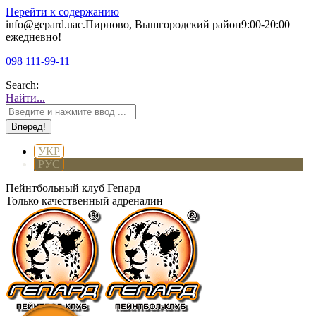
Перейти к содержанию
info@gepard.ua
с.Пирново, Вышгородский район
9:00-20:00
ежедневно!
098 111-99-11
Search:
Найти...
УКР
РУС
Пейнтбольный клуб Гепард
Только качественный адреналин