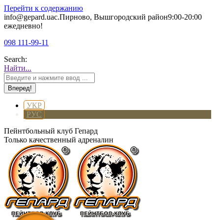
Перейти к содержанию
info@gepard.ua
с.Пирново, Вышгородский район
9:00-20:00
ежедневно!
098 111-99-11
Search:
Найти...
УКР
РУС
Пейнтбольный клуб Гепард
Только качественный адреналин