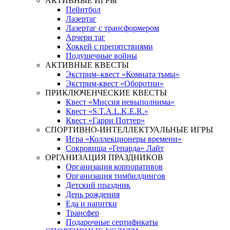
АКТИВНЫЕ ИГРЫ
Пейнтбол
Лазертаг
Лазертаг с трансформером
Арчери таг
Хоккей с препятствиями
Подушечные войны
АКТИВНЫЕ КВЕСТЫ
Экстрим–квест «Комната тьмы»
Экстрим-квест «Оборотни»
ПРИКЛЮЧЕНЧЕСКИЕ КВЕСТЫ
Квест «Миссия невыполнима»
Квест «S.T.A.L.K.E.R.»
Квест «Гарри Поттер»
СПОРТИВНО-ИНТЕЛЛЕКТУАЛЬНЫЕ ИГРЫ
Игра «Коллекционеры времени»
Сокровища «Гепарда» Лайт
ОРГАНИЗАЦИЯ ПРАЗДНИКОВ
Организация корпоративов
Организация тимбилдингов
Детский праздник
День рождения
Еда и напитки
Трансфер
Подарочные сертификаты