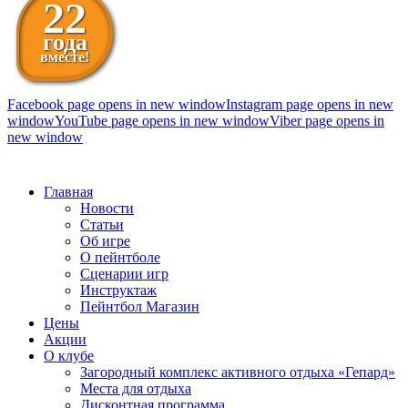
22
года
вместе!
Facebook page opens in new window
Instagram page opens in new
window
YouTube page opens in new window
Viber page opens in
new window
098 111-99-11
Главная
Новости
Статьи
Об игре
О пейнтболе
Сценарии игр
Инструктаж
Пейнтбол Магазин
Цены
Акции
О клубе
Загородный комплекс активного отдыха «Гепард»
Места для отдыха
Дисконтная программа