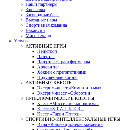
Наши партнеры
Зал славы
Загородные базы
Выездные игры
Спортивная команда
Вакансии
Мисс Гепард
Услуги
АКТИВНЫЕ ИГРЫ
Пейнтбол
Лазертаг
Лазертаг с трансформером
Арчери таг
Хоккей с препятствиями
Подушечные войны
АКТИВНЫЕ КВЕСТЫ
Экстрим–квест «Комната тьмы»
Экстрим-квест «Оборотни»
ПРИКЛЮЧЕНЧЕСКИЕ КВЕСТЫ
Квест «Миссия невыполнима»
Квест «S.T.A.L.K.E.R.»
Квест «Гарри Поттер»
СПОРТИВНО-ИНТЕЛЛЕКТУАЛЬНЫЕ ИГРЫ
Игра «Коллекционеры времени»
Сокровища «Гепарда» Лайт