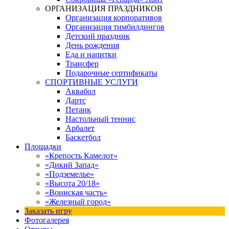
ОРГАНИЗАЦИЯ ПРАЗДНИКОВ
Организация корпоративов
Организация тимбилдингов
Детский праздник
День рождения
Еда и напитки
Трансфер
Подарочные сертификаты
СПОРТИВНЫЕ УСЛУГИ
Аквабол
Дартс
Петанк
Настольный теннис
Арбалет
Баскетбол
Площадки
«Крепость Камелот»
«Дикий Запад»
«Подземелье»
«Высота 20/18»
«Воинская часть»
«Железный город»
Заказать игру
Фотогалерея