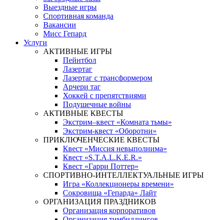
Выездные игры
Спортивная команда
Вакансии
Мисс Гепард
Услуги
АКТИВНЫЕ ИГРЫ
Пейнтбол
Лазертаг
Лазертаг с трансформером
Арчери таг
Хоккей с препятствиями
Подушечные войны
АКТИВНЫЕ КВЕСТЫ
Экстрим–квест «Комната тьмы»
Экстрим-квест «Оборотни»
ПРИКЛЮЧЕНЧЕСКИЕ КВЕСТЫ
Квест «Миссия невыполнима»
Квест «S.T.A.L.K.E.R.»
Квест «Гарри Поттер»
СПОРТИВНО-ИНТЕЛЛЕКТУАЛЬНЫЕ ИГРЫ
Игра «Коллекционеры времени»
Сокровища «Гепарда» Лайт
ОРГАНИЗАЦИЯ ПРАЗДНИКОВ
Организация корпоративов
Организация тимбилдингов