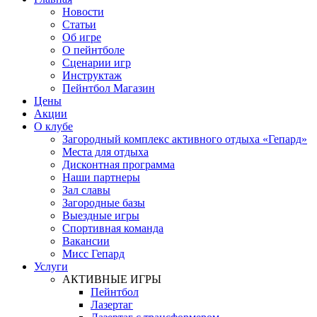
Новости
Статьи
Об игре
О пейнтболе
Сценарии игр
Инструктаж
Пейнтбол Магазин
Цены
Акции
О клубе
Загородный комплекс активного отдыха «Гепард»
Места для отдыха
Дисконтная программа
Наши партнеры
Зал славы
Загородные базы
Выездные игры
Спортивная команда
Вакансии
Мисс Гепард
Услуги
АКТИВНЫЕ ИГРЫ
Пейнтбол
Лазертаг