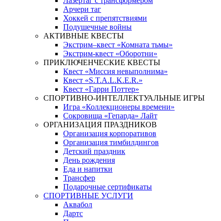
Лазертаг с трансформером
Арчери таг
Хоккей с препятствиями
Подушечные войны
АКТИВНЫЕ КВЕСТЫ
Экстрим–квест «Комната тьмы»
Экстрим-квест «Оборотни»
ПРИКЛЮЧЕНЧЕСКИЕ КВЕСТЫ
Квест «Миссия невыполнима»
Квест «S.T.A.L.K.E.R.»
Квест «Гарри Поттер»
СПОРТИВНО-ИНТЕЛЛЕКТУАЛЬНЫЕ ИГРЫ
Игра «Коллекционеры времени»
Сокровища «Гепарда» Лайт
ОРГАНИЗАЦИЯ ПРАЗДНИКОВ
Организация корпоративов
Организация тимбилдингов
Детский праздник
День рождения
Еда и напитки
Трансфер
Подарочные сертификаты
СПОРТИВНЫЕ УСЛУГИ
Аквабол
Дартс