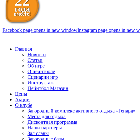
22
года
вместе!
Facebook page opens in new window
Instagram page opens in new 
098 111-99-11
Главная
Новости
Статьи
Об игре
О пейнтболе
Сценарии игр
Инструктаж
Пейнтбол Магазин
Цены
Акции
О клубе
Загородный комплекс активного отдыха «Гепард»
Места для отдыха
Дисконтная программа
Наши партнеры
Зал славы
Загородные базы