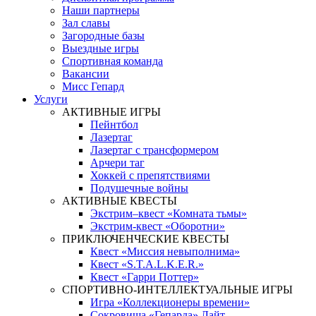
Наши партнеры
Зал славы
Загородные базы
Выездные игры
Спортивная команда
Вакансии
Мисс Гепард
Услуги
АКТИВНЫЕ ИГРЫ
Пейнтбол
Лазертаг
Лазертаг с трансформером
Арчери таг
Хоккей с препятствиями
Подушечные войны
АКТИВНЫЕ КВЕСТЫ
Экстрим–квест «Комната тьмы»
Экстрим-квест «Оборотни»
ПРИКЛЮЧЕНЧЕСКИЕ КВЕСТЫ
Квест «Миссия невыполнима»
Квест «S.T.A.L.K.E.R.»
Квест «Гарри Поттер»
СПОРТИВНО-ИНТЕЛЛЕКТУАЛЬНЫЕ ИГРЫ
Игра «Коллекционеры времени»
Сокровища «Гепарда» Лайт