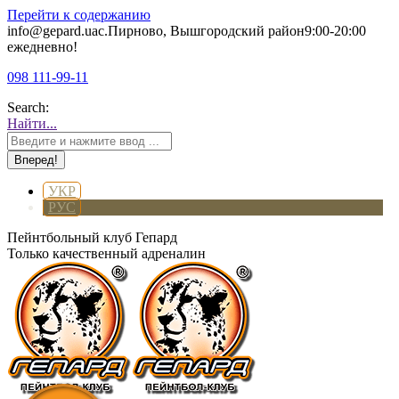
Перейти к содержанию
info@gepard.ua
с.Пирново, Вышгородский район
9:00-20:00
ежедневно!
098 111-99-11
Search:
Найти...
УКР
РУС
Пейнтбольный клуб Гепард
Только качественный адреналин