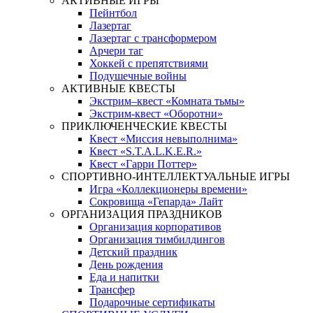
АКТИВНЫЕ ИГРЫ
Пейнтбол
Лазертаг
Лазертаг с трансформером
Арчери таг
Хоккей с препятствиями
Подушечные войны
АКТИВНЫЕ КВЕСТЫ
Экстрим–квест «Комната тьмы»
Экстрим-квест «Оборотни»
ПРИКЛЮЧЕНЧЕСКИЕ КВЕСТЫ
Квест «Миссия невыполнима»
Квест «S.T.A.L.K.E.R.»
Квест «Гарри Поттер»
СПОРТИВНО-ИНТЕЛЛЕКТУАЛЬНЫЕ ИГРЫ
Игра «Коллекционеры времени»
Сокровища «Гепарда» Лайт
ОРГАНИЗАЦИЯ ПРАЗДНИКОВ
Организация корпоративов
Организация тимбилдингов
Детский праздник
День рождения
Еда и напитки
Трансфер
Подарочные сертификаты