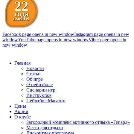
22
года
вместе!
Facebook page opens in new window
Instagram page opens in new
window
YouTube page opens in new window
Viber page opens in
new window
098 111-99-11
Главная
Новости
Статьи
Об игре
О пейнтболе
Сценарии игр
Инструктаж
Пейнтбол Магазин
Цены
Акции
О клубе
Загородный комплекс активного отдыха «Гепард»
Места для отдыха
Дисконтная программа