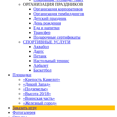
ОРГАНИЗАЦИЯ ПРАЗДНИКОВ
Организация корпоративов
Организация тимбилдингов
Детский праздник
День рождения
Еда и напитки
Трансфер
Подарочные сертификаты
СПОРТИВНЫЕ УСЛУГИ
Аквабол
Дартс
Петанк
Настольный теннис
Арбалет
Баскетбол
Площадки
«Крепость Камелот»
«Дикий Запад»
«Подземелье»
«Высота 20/18»
«Воинская часть»
«Железный город»
Заказать игру
Фотогалерея