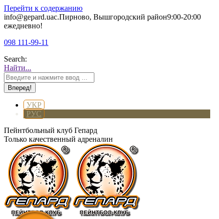
Перейти к содержанию
info@gepard.ua
с.Пирново, Вышгородский район
9:00-20:00
ежедневно!
098 111-99-11
Search:
Найти...
УКР
РУС
Пейнтбольный клуб Гепард
Только качественный адреналин