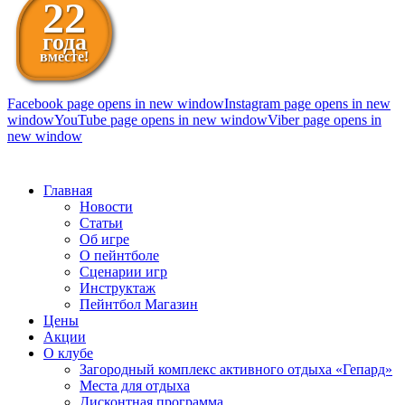
22
года
вместе!
Facebook page opens in new window
Instagram page opens in new
window
YouTube page opens in new window
Viber page opens in
new window
098 111-99-11
Главная
Новости
Статьи
Об игре
О пейнтболе
Сценарии игр
Инструктаж
Пейнтбол Магазин
Цены
Акции
О клубе
Загородный комплекс активного отдыха «Гепард»
Места для отдыха
Дисконтная программа