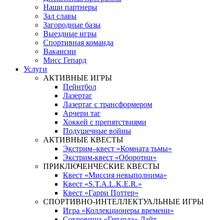
Наши партнеры
Зал славы
Загородные базы
Выездные игры
Спортивная команда
Вакансии
Мисс Гепард
Услуги
АКТИВНЫЕ ИГРЫ
Пейнтбол
Лазертаг
Лазертаг с трансформером
Арчери таг
Хоккей с препятствиями
Подушечные войны
АКТИВНЫЕ КВЕСТЫ
Экстрим–квест «Комната тьмы»
Экстрим-квест «Оборотни»
ПРИКЛЮЧЕНЧЕСКИЕ КВЕСТЫ
Квест «Миссия невыполнима»
Квест «S.T.A.L.K.E.R.»
Квест «Гарри Поттер»
СПОРТИВНО-ИНТЕЛЛЕКТУАЛЬНЫЕ ИГРЫ
Игра «Коллекционеры времени»
Сокровища «Гепарда» Лайт