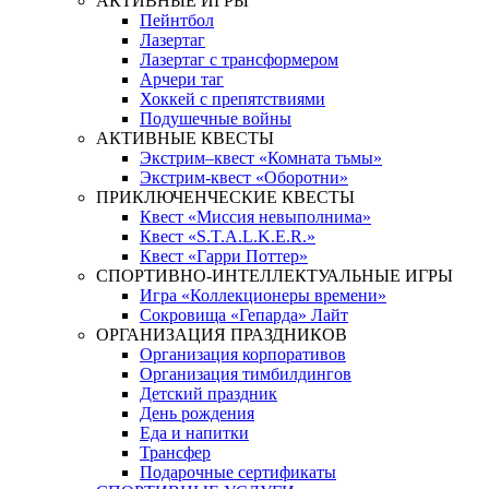
АКТИВНЫЕ ИГРЫ
Пейнтбол
Лазертаг
Лазертаг с трансформером
Арчери таг
Хоккей с препятствиями
Подушечные войны
АКТИВНЫЕ КВЕСТЫ
Экстрим–квест «Комната тьмы»
Экстрим-квест «Оборотни»
ПРИКЛЮЧЕНЧЕСКИЕ КВЕСТЫ
Квест «Миссия невыполнима»
Квест «S.T.A.L.K.E.R.»
Квест «Гарри Поттер»
СПОРТИВНО-ИНТЕЛЛЕКТУАЛЬНЫЕ ИГРЫ
Игра «Коллекционеры времени»
Сокровища «Гепарда» Лайт
ОРГАНИЗАЦИЯ ПРАЗДНИКОВ
Организация корпоративов
Организация тимбилдингов
Детский праздник
День рождения
Еда и напитки
Трансфер
Подарочные сертификаты