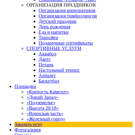
ОРГАНИЗАЦИЯ ПРАЗДНИКОВ
Организация корпоративов
Организация тимбилдингов
Детский праздник
День рождения
Еда и напитки
Трансфер
Подарочные сертификаты
СПОРТИВНЫЕ УСЛУГИ
Аквабол
Дартс
Петанк
Настольный теннис
Арбалет
Баскетбол
Площадки
«Крепость Камелот»
«Дикий Запад»
«Подземелье»
«Высота 20/18»
«Воинская часть»
«Железный город»
Заказать игру
Фотогалерея