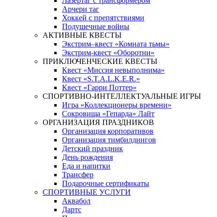
Лазертаг с трансформером
Арчери таг
Хоккей с препятствиями
Подушечные войны
АКТИВНЫЕ КВЕСТЫ
Экстрим–квест «Комната тьмы»
Экстрим-квест «Оборотни»
ПРИКЛЮЧЕНЧЕСКИЕ КВЕСТЫ
Квест «Миссия невыполнима»
Квест «S.T.A.L.K.E.R.»
Квест «Гарри Поттер»
СПОРТИВНО-ИНТЕЛЛЕКТУАЛЬНЫЕ ИГРЫ
Игра «Коллекционеры времени»
Сокровища «Гепарда» Лайт
ОРГАНИЗАЦИЯ ПРАЗДНИКОВ
Организация корпоративов
Организация тимбилдингов
Детский праздник
День рождения
Еда и напитки
Трансфер
Подарочные сертификаты
СПОРТИВНЫЕ УСЛУГИ
Аквабол
Дартс