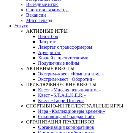
Выездные игры
Спортивная команда
Вакансии
Мисс Гепард
Услуги
АКТИВНЫЕ ИГРЫ
Пейнтбол
Лазертаг
Лазертаг с трансформером
Арчери таг
Хоккей с препятствиями
Подушечные войны
АКТИВНЫЕ КВЕСТЫ
Экстрим–квест «Комната тьмы»
Экстрим-квест «Оборотни»
ПРИКЛЮЧЕНЧЕСКИЕ КВЕСТЫ
Квест «Миссия невыполнима»
Квест «S.T.A.L.K.E.R.»
Квест «Гарри Поттер»
СПОРТИВНО-ИНТЕЛЛЕКТУАЛЬНЫЕ ИГРЫ
Игра «Коллекционеры времени»
Сокровища «Гепарда» Лайт
ОРГАНИЗАЦИЯ ПРАЗДНИКОВ
Организация корпоративов
Организация тимбилдингов