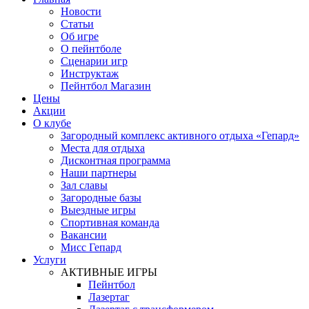
Новости
Статьи
Об игре
О пейнтболе
Сценарии игр
Инструктаж
Пейнтбол Магазин
Цены
Акции
О клубе
Загородный комплекс активного отдыха «Гепард»
Места для отдыха
Дисконтная программа
Наши партнеры
Зал славы
Загородные базы
Выездные игры
Спортивная команда
Вакансии
Мисс Гепард
Услуги
АКТИВНЫЕ ИГРЫ
Пейнтбол
Лазертаг