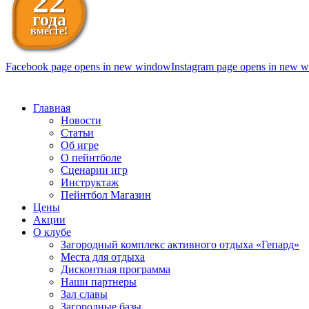
22
года
вместе!
Facebook page opens in new window
Instagram page opens in new 
098 111-99-11
Главная
Новости
Статьи
Об игре
О пейнтболе
Сценарии игр
Инструктаж
Пейнтбол Магазин
Цены
Акции
О клубе
Загородный комплекс активного отдыха «Гепард»
Места для отдыха
Дисконтная программа
Наши партнеры
Зал славы
Загородные базы