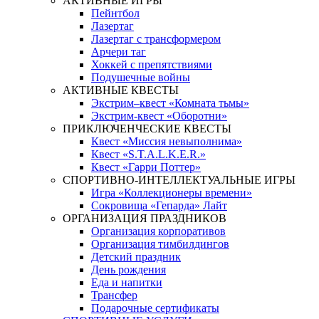
АКТИВНЫЕ ИГРЫ
Пейнтбол
Лазертаг
Лазертаг с трансформером
Арчери таг
Хоккей с препятствиями
Подушечные войны
АКТИВНЫЕ КВЕСТЫ
Экстрим–квест «Комната тьмы»
Экстрим-квест «Оборотни»
ПРИКЛЮЧЕНЧЕСКИЕ КВЕСТЫ
Квест «Миссия невыполнима»
Квест «S.T.A.L.K.E.R.»
Квест «Гарри Поттер»
СПОРТИВНО-ИНТЕЛЛЕКТУАЛЬНЫЕ ИГРЫ
Игра «Коллекционеры времени»
Сокровища «Гепарда» Лайт
ОРГАНИЗАЦИЯ ПРАЗДНИКОВ
Организация корпоративов
Организация тимбилдингов
Детский праздник
День рождения
Еда и напитки
Трансфер
Подарочные сертификаты