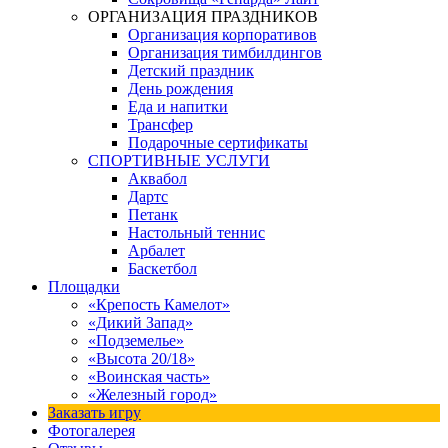
ОРГАНИЗАЦИЯ ПРАЗДНИКОВ
Организация корпоративов
Организация тимбилдингов
Детский праздник
День рождения
Еда и напитки
Трансфер
Подарочные сертификаты
СПОРТИВНЫЕ УСЛУГИ
Аквабол
Дартс
Петанк
Настольный теннис
Арбалет
Баскетбол
Площадки
«Крепость Камелот»
«Дикий Запад»
«Подземелье»
«Высота 20/18»
«Воинская часть»
«Железный город»
Заказать игру
Фотогалерея