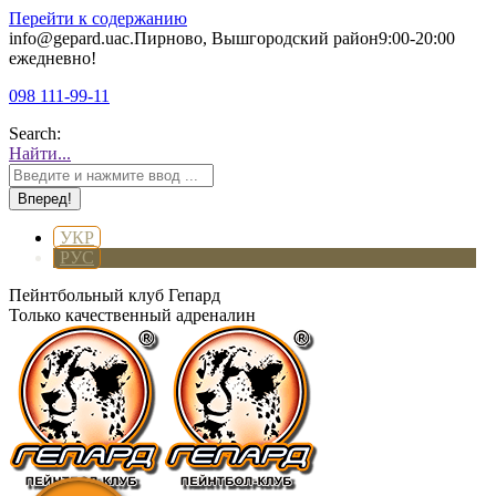
Перейти к содержанию
info@gepard.ua
с.Пирново, Вышгородский район
9:00-20:00
ежедневно!
098 111-99-11
Search:
Найти...
УКР
РУС
Пейнтбольный клуб Гепард
Только качественный адреналин