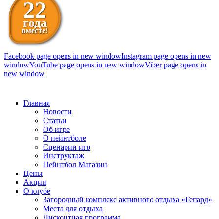
22
года
вместе!
Facebook page opens in new window
Instagram page opens in new
window
YouTube page opens in new window
Viber page opens in
new window
098 111-99-11
Главная
Новости
Статьи
Об игре
О пейнтболе
Сценарии игр
Инструктаж
Пейнтбол Магазин
Цены
Акции
О клубе
Загородный комплекс активного отдыха «Гепард»
Места для отдыха
Дисконтная программа