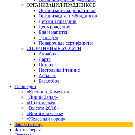
ОРГАНИЗАЦИЯ ПРАЗДНИКОВ
Организация корпоративов
Организация тимбилдингов
Детский праздник
День рождения
Еда и напитки
Трансфер
Подарочные сертификаты
СПОРТИВНЫЕ УСЛУГИ
Аквабол
Дартс
Петанк
Настольный теннис
Арбалет
Баскетбол
Площадки
«Крепость Камелот»
«Дикий Запад»
«Подземелье»
«Высота 20/18»
«Воинская часть»
«Железный город»
Заказать игру
Фотогалерея