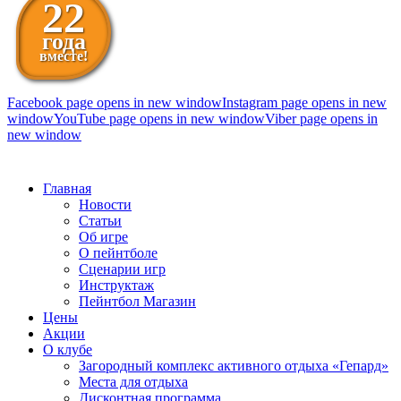
22
года
вместе!
Facebook page opens in new window
Instagram page opens in new
window
YouTube page opens in new window
Viber page opens in
new window
098 111-99-11
Главная
Новости
Статьи
Об игре
О пейнтболе
Сценарии игр
Инструктаж
Пейнтбол Магазин
Цены
Акции
О клубе
Загородный комплекс активного отдыха «Гепард»
Места для отдыха
Дисконтная программа