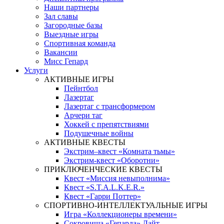
Наши партнеры
Зал славы
Загородные базы
Выездные игры
Спортивная команда
Вакансии
Мисс Гепард
Услуги
АКТИВНЫЕ ИГРЫ
Пейнтбол
Лазертаг
Лазертаг с трансформером
Арчери таг
Хоккей с препятствиями
Подушечные войны
АКТИВНЫЕ КВЕСТЫ
Экстрим–квест «Комната тьмы»
Экстрим-квест «Оборотни»
ПРИКЛЮЧЕНЧЕСКИЕ КВЕСТЫ
Квест «Миссия невыполнима»
Квест «S.T.A.L.K.E.R.»
Квест «Гарри Поттер»
СПОРТИВНО-ИНТЕЛЛЕКТУАЛЬНЫЕ ИГРЫ
Игра «Коллекционеры времени»
Сокровища «Гепарда» Лайт