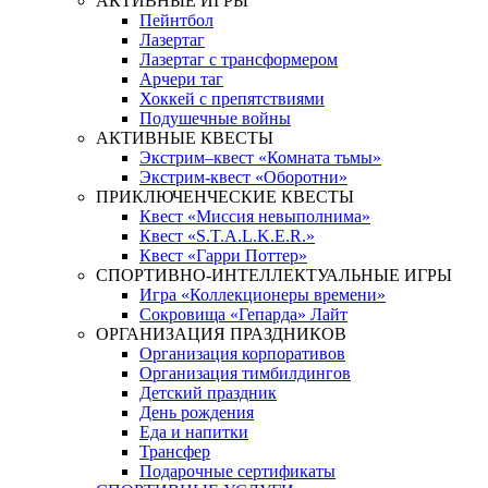
АКТИВНЫЕ ИГРЫ
Пейнтбол
Лазертаг
Лазертаг с трансформером
Арчери таг
Хоккей с препятствиями
Подушечные войны
АКТИВНЫЕ КВЕСТЫ
Экстрим–квест «Комната тьмы»
Экстрим-квест «Оборотни»
ПРИКЛЮЧЕНЧЕСКИЕ КВЕСТЫ
Квест «Миссия невыполнима»
Квест «S.T.A.L.K.E.R.»
Квест «Гарри Поттер»
СПОРТИВНО-ИНТЕЛЛЕКТУАЛЬНЫЕ ИГРЫ
Игра «Коллекционеры времени»
Сокровища «Гепарда» Лайт
ОРГАНИЗАЦИЯ ПРАЗДНИКОВ
Организация корпоративов
Организация тимбилдингов
Детский праздник
День рождения
Еда и напитки
Трансфер
Подарочные сертификаты