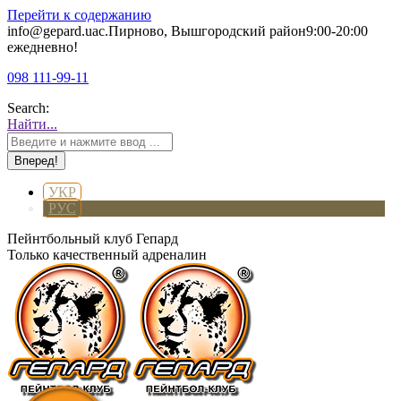
Перейти к содержанию
info@gepard.ua
с.Пирново, Вышгородский район
9:00-20:00
ежедневно!
098 111-99-11
Search:
Найти...
УКР
РУС
Пейнтбольный клуб Гепард
Только качественный адреналин