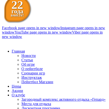
22
года
вместе!
Facebook page opens in new window
Instagram page opens in new
window
YouTube page opens in new window
Viber page opens in
new window
098 111-99-11
Главная
Новости
Статьи
Об игре
О пейнтболе
Сценарии игр
Инструктаж
Пейнтбол Магазин
Цены
Акции
О клубе
Загородный комплекс активного отдыха «Гепард»
Места для отдыха
Дисконтная программа