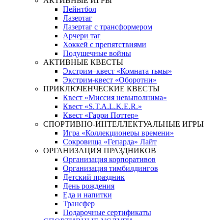
АКТИВНЫЕ ИГРЫ
Пейнтбол
Лазертаг
Лазертаг с трансформером
Арчери таг
Хоккей с препятствиями
Подушечные войны
АКТИВНЫЕ КВЕСТЫ
Экстрим–квест «Комната тьмы»
Экстрим-квест «Оборотни»
ПРИКЛЮЧЕНЧЕСКИЕ КВЕСТЫ
Квест «Миссия невыполнима»
Квест «S.T.A.L.K.E.R.»
Квест «Гарри Поттер»
СПОРТИВНО-ИНТЕЛЛЕКТУАЛЬНЫЕ ИГРЫ
Игра «Коллекционеры времени»
Сокровища «Гепарда» Лайт
ОРГАНИЗАЦИЯ ПРАЗДНИКОВ
Организация корпоративов
Организация тимбилдингов
Детский праздник
День рождения
Еда и напитки
Трансфер
Подарочные сертификаты