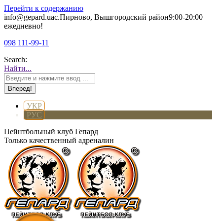
Перейти к содержанию
info@gepard.ua
с.Пирново, Вышгородский район
9:00-20:00
ежедневно!
098 111-99-11
Search:
Найти...
УКР
РУС
Пейнтбольный клуб Гепард
Только качественный адреналин