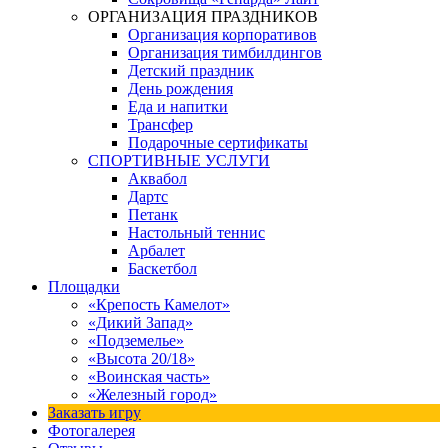
ОРГАНИЗАЦИЯ ПРАЗДНИКОВ
Организация корпоративов
Организация тимбилдингов
Детский праздник
День рождения
Еда и напитки
Трансфер
Подарочные сертификаты
СПОРТИВНЫЕ УСЛУГИ
Аквабол
Дартс
Петанк
Настольный теннис
Арбалет
Баскетбол
Площадки
«Крепость Камелот»
«Дикий Запад»
«Подземелье»
«Высота 20/18»
«Воинская часть»
«Железный город»
Заказать игру
Фотогалерея