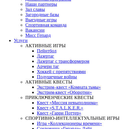
Наши партнеры
Зал славы
Загородные базы
Выездные игры
Спортивная команда
Вакансии
Мисс Гепард
Услуги
АКТИВНЫЕ ИГРЫ
Пейнтбол
Лазертаг
Лазертаг с трансформером
Арчери таг
Хоккей с препятствиями
Подушечные войны
АКТИВНЫЕ КВЕСТЫ
Экстрим–квест «Комната тьмы»
Экстрим-квест «Оборотни»
ПРИКЛЮЧЕНЧЕСКИЕ КВЕСТЫ
Квест «Миссия невыполнима»
Квест «S.T.A.L.K.E.R.»
Квест «Гарри Поттер»
СПОРТИВНО-ИНТЕЛЛЕКТУАЛЬНЫЕ ИГРЫ
Игра «Коллекционеры времени»
Сокровища «Гепарда» Лайт