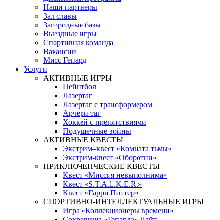
Наши партнеры
Зал славы
Загородные базы
Выездные игры
Спортивная команда
Вакансии
Мисс Гепард
Услуги
АКТИВНЫЕ ИГРЫ
Пейнтбол
Лазертаг
Лазертаг с трансформером
Арчери таг
Хоккей с препятствиями
Подушечные войны
АКТИВНЫЕ КВЕСТЫ
Экстрим–квест «Комната тьмы»
Экстрим-квест «Оборотни»
ПРИКЛЮЧЕНЧЕСКИЕ КВЕСТЫ
Квест «Миссия невыполнима»
Квест «S.T.A.L.K.E.R.»
Квест «Гарри Поттер»
СПОРТИВНО-ИНТЕЛЛЕКТУАЛЬНЫЕ ИГРЫ
Игра «Коллекционеры времени»
Сокровища «Гепарда» Лайт