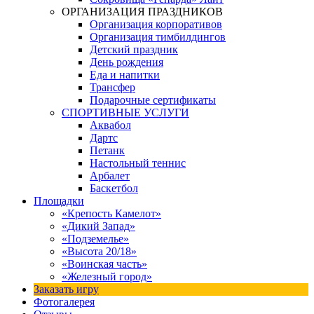
ОРГАНИЗАЦИЯ ПРАЗДНИКОВ
Организация корпоративов
Организация тимбилдингов
Детский праздник
День рождения
Еда и напитки
Трансфер
Подарочные сертификаты
СПОРТИВНЫЕ УСЛУГИ
Аквабол
Дартс
Петанк
Настольный теннис
Арбалет
Баскетбол
Площадки
«Крепость Камелот»
«Дикий Запад»
«Подземелье»
«Высота 20/18»
«Воинская часть»
«Железный город»
Заказать игру
Фотогалерея