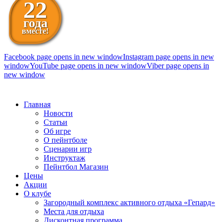
22
года
вместе!
Facebook page opens in new window
Instagram page opens in new
window
YouTube page opens in new window
Viber page opens in
new window
098 111-99-11
Главная
Новости
Статьи
Об игре
О пейнтболе
Сценарии игр
Инструктаж
Пейнтбол Магазин
Цены
Акции
О клубе
Загородный комплекс активного отдыха «Гепард»
Места для отдыха
Дисконтная программа