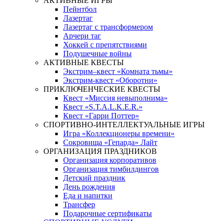
АКТИВНЫЕ ИГРЫ
Пейнтбол
Лазертаг
Лазертаг с трансформером
Арчери таг
Хоккей с препятствиями
Подушечные войны
АКТИВНЫЕ КВЕСТЫ
Экстрим–квест «Комната тьмы»
Экстрим-квест «Оборотни»
ПРИКЛЮЧЕНЧЕСКИЕ КВЕСТЫ
Квест «Миссия невыполнима»
Квест «S.T.A.L.K.E.R.»
Квест «Гарри Поттер»
СПОРТИВНО-ИНТЕЛЛЕКТУАЛЬНЫЕ ИГРЫ
Игра «Коллекционеры времени»
Сокровища «Гепарда» Лайт
ОРГАНИЗАЦИЯ ПРАЗДНИКОВ
Организация корпоративов
Организация тимбилдингов
Детский праздник
День рождения
Еда и напитки
Трансфер
Подарочные сертификаты