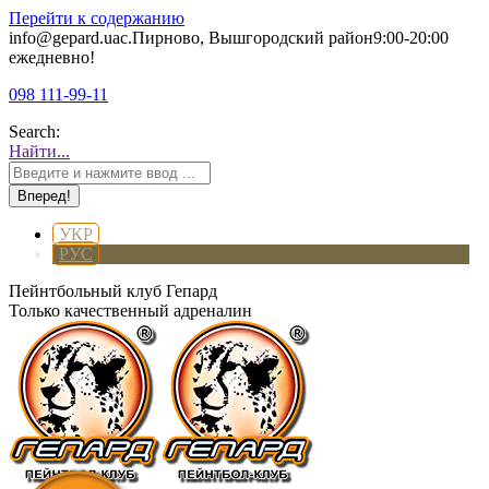
Перейти к содержанию
info@gepard.ua
с.Пирново, Вышгородский район
9:00-20:00
ежедневно!
098 111-99-11
Search:
Найти...
УКР
РУС
Пейнтбольный клуб Гепард
Только качественный адреналин