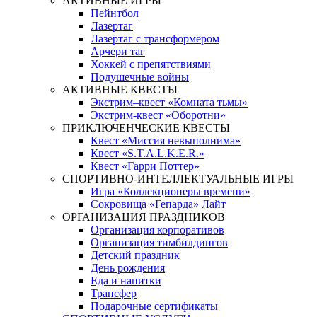
АКТИВНЫЕ ИГРЫ
Пейнтбол
Лазертаг
Лазертаг с трансформером
Арчери таг
Хоккей с препятствиями
Подушечные войны
АКТИВНЫЕ КВЕСТЫ
Экстрим–квест «Комната тьмы»
Экстрим-квест «Оборотни»
ПРИКЛЮЧЕНЧЕСКИЕ КВЕСТЫ
Квест «Миссия невыполнима»
Квест «S.T.A.L.K.E.R.»
Квест «Гарри Поттер»
СПОРТИВНО-ИНТЕЛЛЕКТУАЛЬНЫЕ ИГРЫ
Игра «Коллекционеры времени»
Сокровища «Гепарда» Лайт
ОРГАНИЗАЦИЯ ПРАЗДНИКОВ
Организация корпоративов
Организация тимбилдингов
Детский праздник
День рождения
Еда и напитки
Трансфер
Подарочные сертификаты