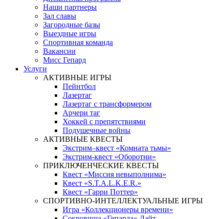
Наши партнеры
Зал славы
Загородные базы
Выездные игры
Спортивная команда
Вакансии
Мисс Гепард
Услуги
АКТИВНЫЕ ИГРЫ
Пейнтбол
Лазертаг
Лазертаг с трансформером
Арчери таг
Хоккей с препятствиями
Подушечные войны
АКТИВНЫЕ КВЕСТЫ
Экстрим–квест «Комната тьмы»
Экстрим-квест «Оборотни»
ПРИКЛЮЧЕНЧЕСКИЕ КВЕСТЫ
Квест «Миссия невыполнима»
Квест «S.T.A.L.K.E.R.»
Квест «Гарри Поттер»
СПОРТИВНО-ИНТЕЛЛЕКТУАЛЬНЫЕ ИГРЫ
Игра «Коллекционеры времени»
Сокровища «Гепарда» Лайт