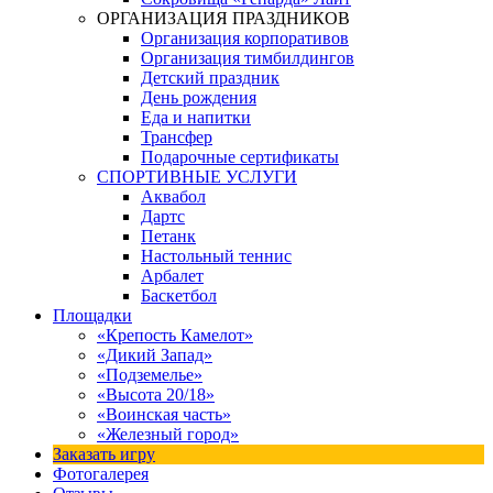
ОРГАНИЗАЦИЯ ПРАЗДНИКОВ
Организация корпоративов
Организация тимбилдингов
Детский праздник
День рождения
Еда и напитки
Трансфер
Подарочные сертификаты
СПОРТИВНЫЕ УСЛУГИ
Аквабол
Дартс
Петанк
Настольный теннис
Арбалет
Баскетбол
Площадки
«Крепость Камелот»
«Дикий Запад»
«Подземелье»
«Высота 20/18»
«Воинская часть»
«Железный город»
Заказать игру
Фотогалерея