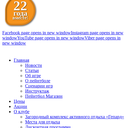
22
года
вместе!
Facebook page opens in new window
Instagram page opens in new
window
YouTube page opens in new window
Viber page opens in
new window
098 111-99-11
Главная
Новости
Статьи
Об игре
О пейнтболе
Сценарии игр
Инструктаж
Пейнтбол Магазин
Цены
Акции
О клубе
Загородный комплекс активного отдыха «Гепард»
Места для отдыха
Дисконтная программа