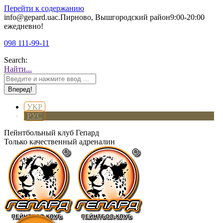
Перейти к содержанию
info@gepard.ua
с.Пирново, Вышгородский район
9:00-20:00
ежедневно!
098 111-99-11
Search:
Найти...
УКР
РУС
Пейнтбольный клуб Гепард
Только качественный адреналин