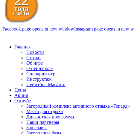
22
года
вместе!
Facebook page opens in new window
Instagram page opens in new 
098 111-99-11
Главная
Новости
Статьи
Об игре
О пейнтболе
Сценарии игр
Инструктаж
Пейнтбол Магазин
Цены
Акции
О клубе
Загородный комплекс активного отдыха «Гепард»
Места для отдыха
Дисконтная программа
Наши партнеры
Зал славы
Загородные базы