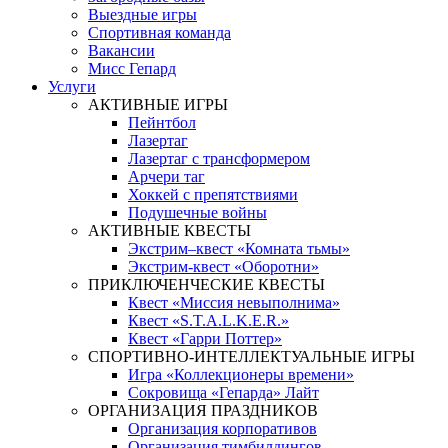
Выездные игры
Спортивная команда
Вакансии
Мисс Гепард
Услуги
АКТИВНЫЕ ИГРЫ
Пейнтбол
Лазертаг
Лазертаг с трансформером
Арчери таг
Хоккей с препятствиями
Подушечные войны
АКТИВНЫЕ КВЕСТЫ
Экстрим–квест «Комната тьмы»
Экстрим-квест «Оборотни»
ПРИКЛЮЧЕНЧЕСКИЕ КВЕСТЫ
Квест «Миссия невыполнима»
Квест «S.T.A.L.K.E.R.»
Квест «Гарри Поттер»
СПОРТИВНО-ИНТЕЛЛЕКТУАЛЬНЫЕ ИГРЫ
Игра «Коллекционеры времени»
Сокровища «Гепарда» Лайт
ОРГАНИЗАЦИЯ ПРАЗДНИКОВ
Организация корпоративов
Организация тимбилдингов