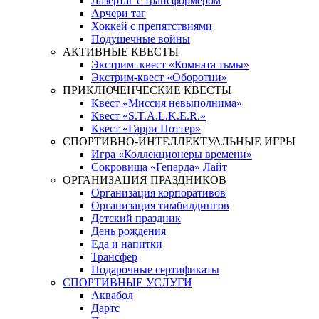
Лазертаг с трансформером
Арчери таг
Хоккей с препятствиями
Подушечные войны
АКТИВНЫЕ КВЕСТЫ
Экстрим–квест «Комната тьмы»
Экстрим-квест «Оборотни»
ПРИКЛЮЧЕНЧЕСКИЕ КВЕСТЫ
Квест «Миссия невыполнима»
Квест «S.T.A.L.K.E.R.»
Квест «Гарри Поттер»
СПОРТИВНО-ИНТЕЛЛЕКТУАЛЬНЫЕ ИГРЫ
Игра «Коллекционеры времени»
Сокровища «Гепарда» Лайт
ОРГАНИЗАЦИЯ ПРАЗДНИКОВ
Организация корпоративов
Организация тимбилдингов
Детский праздник
День рождения
Еда и напитки
Трансфер
Подарочные сертификаты
СПОРТИВНЫЕ УСЛУГИ
Аквабол
Дартс