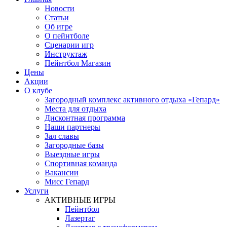
Новости
Статьи
Об игре
О пейнтболе
Сценарии игр
Инструктаж
Пейнтбол Магазин
Цены
Акции
О клубе
Загородный комплекс активного отдыха «Гепард»
Места для отдыха
Дисконтная программа
Наши партнеры
Зал славы
Загородные базы
Выездные игры
Спортивная команда
Вакансии
Мисс Гепард
Услуги
АКТИВНЫЕ ИГРЫ
Пейнтбол
Лазертаг