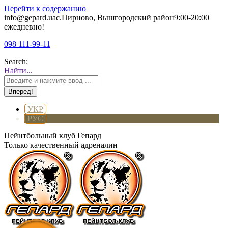
Перейти к содержанию
info@gepard.ua
с.Пирново, Вышгородский район
9:00-20:00
ежедневно!
098 111-99-11
Search:
Найти...
УКР
РУС
Пейнтбольный клуб Гепард
Только качественный адреналин