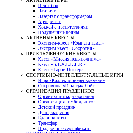
АКТИВНЫЕ ИГРЫ
Пейнтбол
Лазертаг
Лазертаг с трансформером
Арчери таг
Хоккей с препятствиями
Подушечные войны
АКТИВНЫЕ КВЕСТЫ
Экстрим–квест «Комната тьмы»
Экстрим-квест «Оборотни»
ПРИКЛЮЧЕНЧЕСКИЕ КВЕСТЫ
Квест «Миссия невыполнима»
Квест «S.T.A.L.K.E.R.»
Квест «Гарри Поттер»
СПОРТИВНО-ИНТЕЛЛЕКТУАЛЬНЫЕ ИГРЫ
Игра «Коллекционеры времени»
Сокровища «Гепарда» Лайт
ОРГАНИЗАЦИЯ ПРАЗДНИКОВ
Организация корпоративов
Организация тимбилдингов
Детский праздник
День рождения
Еда и напитки
Трансфер
Подарочные сертификаты