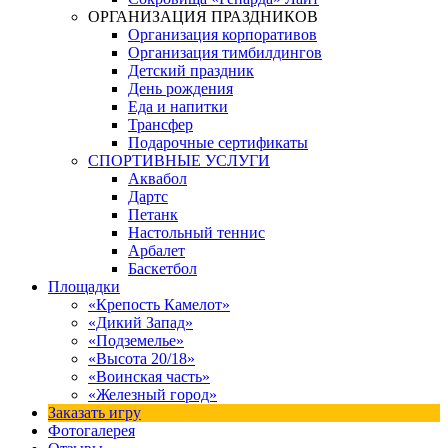
ОРГАНИЗАЦИЯ ПРАЗДНИКОВ
Организация корпоративов
Организация тимбилдингов
Детский праздник
День рождения
Еда и напитки
Трансфер
Подарочные сертификаты
СПОРТИВНЫЕ УСЛУГИ
Аквабол
Дартс
Петанк
Настольный теннис
Арбалет
Баскетбол
Площадки
«Крепость Камелот»
«Дикий Запад»
«Подземелье»
«Высота 20/18»
«Воинская часть»
«Железный город»
Заказать игру
Фотогалерея