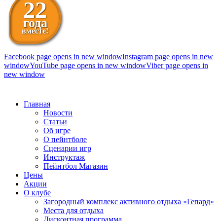
22
года
вместе!
Facebook page opens in new window
Instagram page opens in new
window
YouTube page opens in new window
Viber page opens in
new window
098 111-99-11
Главная
Новости
Статьи
Об игре
О пейнтболе
Сценарии игр
Инструктаж
Пейнтбол Магазин
Цены
Акции
О клубе
Загородный комплекс активного отдыха «Гепард»
Места для отдыха
Дисконтная программа