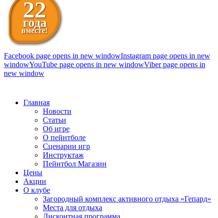
22
года
вместе!
Facebook page opens in new window
Instagram page opens in new
window
YouTube page opens in new window
Viber page opens in
new window
098 111-99-11
Главная
Новости
Статьи
Об игре
О пейнтболе
Сценарии игр
Инструктаж
Пейнтбол Магазин
Цены
Акции
О клубе
Загородный комплекс активного отдыха «Гепард»
Места для отдыха
Дисконтная программа