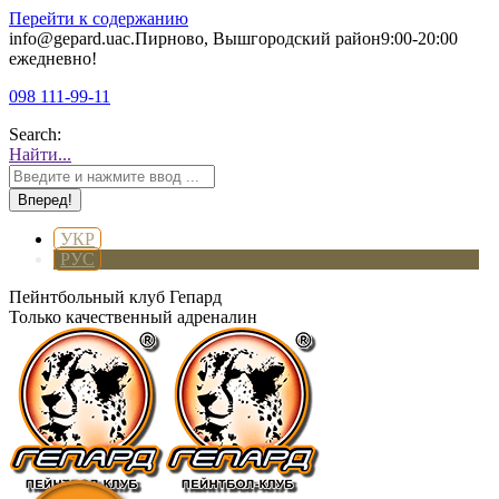
Перейти к содержанию
info@gepard.ua
с.Пирново, Вышгородский район
9:00-20:00
ежедневно!
098 111-99-11
Search:
Найти...
УКР
РУС
Пейнтбольный клуб Гепард
Только качественный адреналин