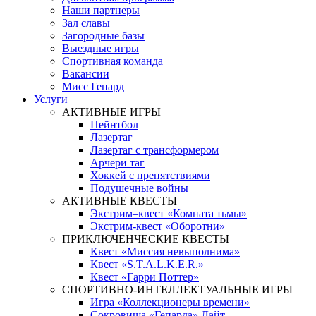
Наши партнеры
Зал славы
Загородные базы
Выездные игры
Спортивная команда
Вакансии
Мисс Гепард
Услуги
АКТИВНЫЕ ИГРЫ
Пейнтбол
Лазертаг
Лазертаг с трансформером
Арчери таг
Хоккей с препятствиями
Подушечные войны
АКТИВНЫЕ КВЕСТЫ
Экстрим–квест «Комната тьмы»
Экстрим-квест «Оборотни»
ПРИКЛЮЧЕНЧЕСКИЕ КВЕСТЫ
Квест «Миссия невыполнима»
Квест «S.T.A.L.K.E.R.»
Квест «Гарри Поттер»
СПОРТИВНО-ИНТЕЛЛЕКТУАЛЬНЫЕ ИГРЫ
Игра «Коллекционеры времени»
Сокровища «Гепарда» Лайт