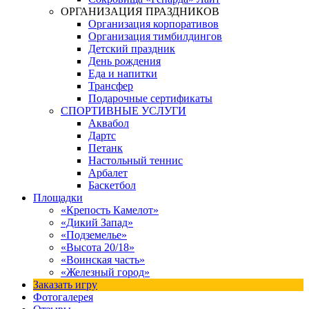
ОРГАНИЗАЦИЯ ПРАЗДНИКОВ
Организация корпоративов
Организация тимбилдингов
Детский праздник
День рождения
Еда и напитки
Трансфер
Подарочные сертификаты
СПОРТИВНЫЕ УСЛУГИ
Аквабол
Дартс
Петанк
Настольный теннис
Арбалет
Баскетбол
Площадки
«Крепость Камелот»
«Дикий Запад»
«Подземелье»
«Высота 20/18»
«Воинская часть»
«Железный город»
Заказать игру
Фотогалерея