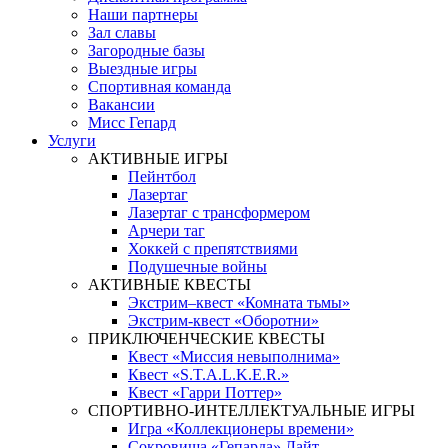
Наши партнеры
Зал славы
Загородные базы
Выездные игры
Спортивная команда
Вакансии
Мисс Гепард
Услуги
АКТИВНЫЕ ИГРЫ
Пейнтбол
Лазертаг
Лазертаг с трансформером
Арчери таг
Хоккей с препятствиями
Подушечные войны
АКТИВНЫЕ КВЕСТЫ
Экстрим–квест «Комната тьмы»
Экстрим-квест «Оборотни»
ПРИКЛЮЧЕНЧЕСКИЕ КВЕСТЫ
Квест «Миссия невыполнима»
Квест «S.T.A.L.K.E.R.»
Квест «Гарри Поттер»
СПОРТИВНО-ИНТЕЛЛЕКТУАЛЬНЫЕ ИГРЫ
Игра «Коллекционеры времени»
Сокровища «Гепарда» Лайт