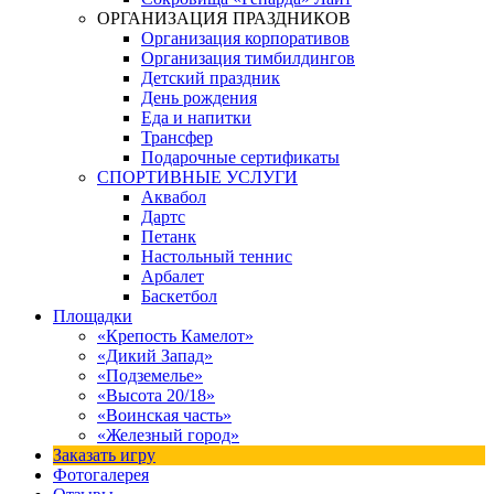
ОРГАНИЗАЦИЯ ПРАЗДНИКОВ
Организация корпоративов
Организация тимбилдингов
Детский праздник
День рождения
Еда и напитки
Трансфер
Подарочные сертификаты
СПОРТИВНЫЕ УСЛУГИ
Аквабол
Дартс
Петанк
Настольный теннис
Арбалет
Баскетбол
Площадки
«Крепость Камелот»
«Дикий Запад»
«Подземелье»
«Высота 20/18»
«Воинская часть»
«Железный город»
Заказать игру
Фотогалерея