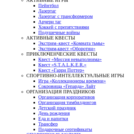
АКТИВНЫЕ ИГРЫ
Пейнтбол
Лазертаг
Лазертаг с трансформером
Арчери таг
Хоккей с препятствиями
Подушечные войны
АКТИВНЫЕ КВЕСТЫ
Экстрим–квест «Комната тьмы»
Экстрим-квест «Оборотни»
ПРИКЛЮЧЕНЧЕСКИЕ КВЕСТЫ
Квест «Миссия невыполнима»
Квест «S.T.A.L.K.E.R.»
Квест «Гарри Поттер»
СПОРТИВНО-ИНТЕЛЛЕКТУАЛЬНЫЕ ИГРЫ
Игра «Коллекционеры времени»
Сокровища «Гепарда» Лайт
ОРГАНИЗАЦИЯ ПРАЗДНИКОВ
Организация корпоративов
Организация тимбилдингов
Детский праздник
День рождения
Еда и напитки
Трансфер
Подарочные сертификаты