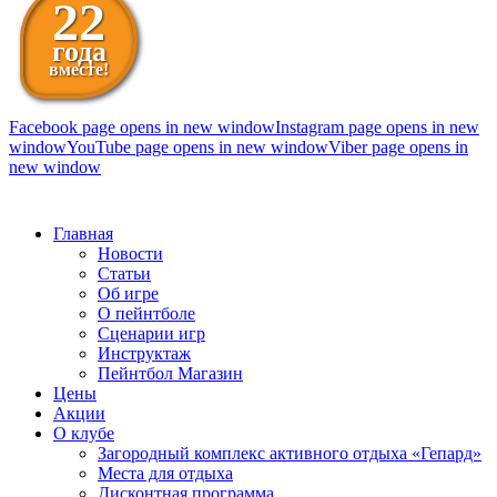
22
года
вместе!
Facebook page opens in new window
Instagram page opens in new
window
YouTube page opens in new window
Viber page opens in
new window
098 111-99-11
Главная
Новости
Статьи
Об игре
О пейнтболе
Сценарии игр
Инструктаж
Пейнтбол Магазин
Цены
Акции
О клубе
Загородный комплекс активного отдыха «Гепард»
Места для отдыха
Дисконтная программа