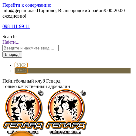
Перейти к содержанию
info@gepard.ua
с.Пирново, Вышгородский район
9:00-20:00
ежедневно!
098 111-99-11
Search:
Найти...
УКР
РУС
Пейнтбольный клуб Гепард
Только качественный адреналин