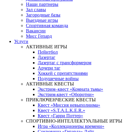
Наши партнеры
Зал славы
Загородные базы
Выездные игры
Спортивная команда
Вакансии
Мисс Гепард
Услуги
АКТИВНЫЕ ИГРЫ
Пейнтбол
Лазертаг
Лазертаг с трансформером
Арчери таг
Хоккей с препятствиями
Подушечные войны
АКТИВНЫЕ КВЕСТЫ
Экстрим–квест «Комната тьмы»
Экстрим-квест «Оборотни»
ПРИКЛЮЧЕНЧЕСКИЕ КВЕСТЫ
Квест «Миссия невыполнима»
Квест «S.T.A.L.K.E.R.»
Квест «Гарри Поттер»
СПОРТИВНО-ИНТЕЛЛЕКТУАЛЬНЫЕ ИГРЫ
Игра «Коллекционеры времени»
Сокровища «Гепарда» Лайт