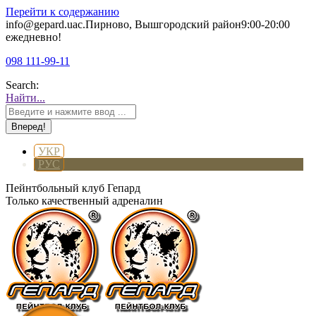
Перейти к содержанию
info@gepard.ua
с.Пирново, Вышгородский район
9:00-20:00
ежедневно!
098 111-99-11
Search:
Найти...
УКР
РУС
Пейнтбольный клуб Гепард
Только качественный адреналин