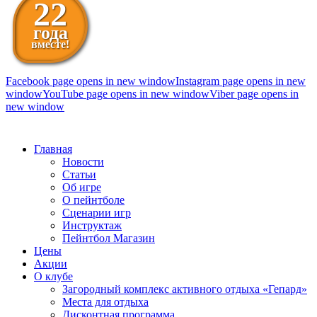
22
года
вместе!
Facebook page opens in new window
Instagram page opens in new
window
YouTube page opens in new window
Viber page opens in
new window
098 111-99-11
Главная
Новости
Статьи
Об игре
О пейнтболе
Сценарии игр
Инструктаж
Пейнтбол Магазин
Цены
Акции
О клубе
Загородный комплекс активного отдыха «Гепард»
Места для отдыха
Дисконтная программа