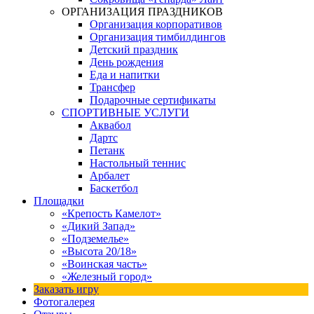
ОРГАНИЗАЦИЯ ПРАЗДНИКОВ
Организация корпоративов
Организация тимбилдингов
Детский праздник
День рождения
Еда и напитки
Трансфер
Подарочные сертификаты
СПОРТИВНЫЕ УСЛУГИ
Аквабол
Дартс
Петанк
Настольный теннис
Арбалет
Баскетбол
Площадки
«Крепость Камелот»
«Дикий Запад»
«Подземелье»
«Высота 20/18»
«Воинская часть»
«Железный город»
Заказать игру
Фотогалерея