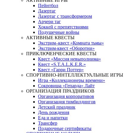
АКТИВНЫЕ ИГРЫ
Пейнтбол
Лазертаг
Лазертаг с трансформером
Арчери таг
Хоккей с препятствиями
Подушечные войны
АКТИВНЫЕ КВЕСТЫ
Экстрим–квест «Комната тьмы»
Экстрим-квест «Оборотни»
ПРИКЛЮЧЕНЧЕСКИЕ КВЕСТЫ
Квест «Миссия невыполнима»
Квест «S.T.A.L.K.E.R.»
Квест «Гарри Поттер»
СПОРТИВНО-ИНТЕЛЛЕКТУАЛЬНЫЕ ИГРЫ
Игра «Коллекционеры времени»
Сокровища «Гепарда» Лайт
ОРГАНИЗАЦИЯ ПРАЗДНИКОВ
Организация корпоративов
Организация тимбилдингов
Детский праздник
День рождения
Еда и напитки
Трансфер
Подарочные сертификаты