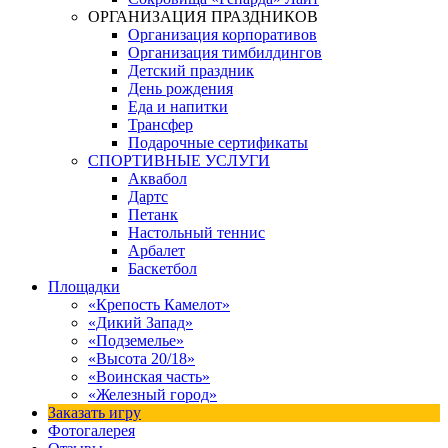
ОРГАНИЗАЦИЯ ПРАЗДНИКОВ
Организация корпоративов
Организация тимбилдингов
Детский праздник
День рождения
Еда и напитки
Трансфер
Подарочные сертификаты
СПОРТИВНЫЕ УСЛУГИ
Аквабол
Дартс
Петанк
Настольный теннис
Арбалет
Баскетбол
Площадки
«Крепость Камелот»
«Дикий Запад»
«Подземелье»
«Высота 20/18»
«Воинская часть»
«Железный город»
Заказать игру
Фотогалерея