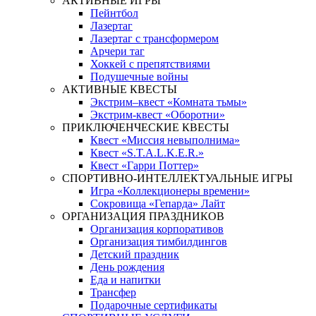
АКТИВНЫЕ ИГРЫ
Пейнтбол
Лазертаг
Лазертаг с трансформером
Арчери таг
Хоккей с препятствиями
Подушечные войны
АКТИВНЫЕ КВЕСТЫ
Экстрим–квест «Комната тьмы»
Экстрим-квест «Оборотни»
ПРИКЛЮЧЕНЧЕСКИЕ КВЕСТЫ
Квест «Миссия невыполнима»
Квест «S.T.A.L.K.E.R.»
Квест «Гарри Поттер»
СПОРТИВНО-ИНТЕЛЛЕКТУАЛЬНЫЕ ИГРЫ
Игра «Коллекционеры времени»
Сокровища «Гепарда» Лайт
ОРГАНИЗАЦИЯ ПРАЗДНИКОВ
Организация корпоративов
Организация тимбилдингов
Детский праздник
День рождения
Еда и напитки
Трансфер
Подарочные сертификаты