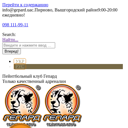
Перейти к содержанию
info@gepard.ua
с.Пирново, Вышгородский район
9:00-20:00
ежедневно!
098 111-99-11
Search:
Найти...
УКР
РУС
Пейнтбольный клуб Гепард
Только качественный адреналин