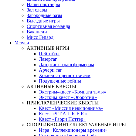
Наши партнеры
Зал славы
Загородные базы
Выездные игры
Спортивная команда
Вакансии
Мисс Гепард
Услуги
АКТИВНЫЕ ИГРЫ
Пейнтбол
Лазертаг
Лазертаг с трансформером
Арчери таг
Хоккей с препятствиями
Подушечные войны
АКТИВНЫЕ КВЕСТЫ
Экстрим–квест «Комната тьмы»
Экстрим-квест «Оборотни»
ПРИКЛЮЧЕНЧЕСКИЕ КВЕСТЫ
Квест «Миссия невыполнима»
Квест «S.T.A.L.K.E.R.»
Квест «Гарри Поттер»
СПОРТИВНО-ИНТЕЛЛЕКТУАЛЬНЫЕ ИГРЫ
Игра «Коллекционеры времени»
Сокровища «Гепарда» Лайт