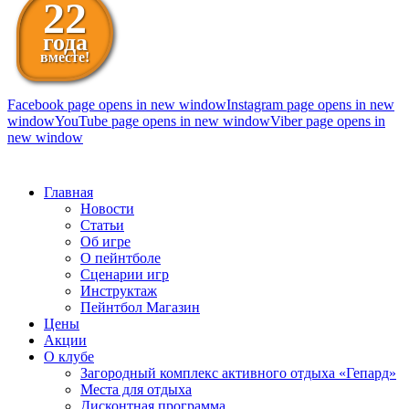
22
года
вместе!
Facebook page opens in new window
Instagram page opens in new
window
YouTube page opens in new window
Viber page opens in
new window
098 111-99-11
Главная
Новости
Статьи
Об игре
О пейнтболе
Сценарии игр
Инструктаж
Пейнтбол Магазин
Цены
Акции
О клубе
Загородный комплекс активного отдыха «Гепард»
Места для отдыха
Дисконтная программа