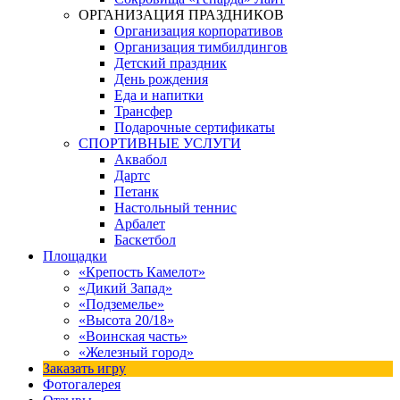
ОРГАНИЗАЦИЯ ПРАЗДНИКОВ
Организация корпоративов
Организация тимбилдингов
Детский праздник
День рождения
Еда и напитки
Трансфер
Подарочные сертификаты
СПОРТИВНЫЕ УСЛУГИ
Аквабол
Дартс
Петанк
Настольный теннис
Арбалет
Баскетбол
Площадки
«Крепость Камелот»
«Дикий Запад»
«Подземелье»
«Высота 20/18»
«Воинская часть»
«Железный город»
Заказать игру
Фотогалерея