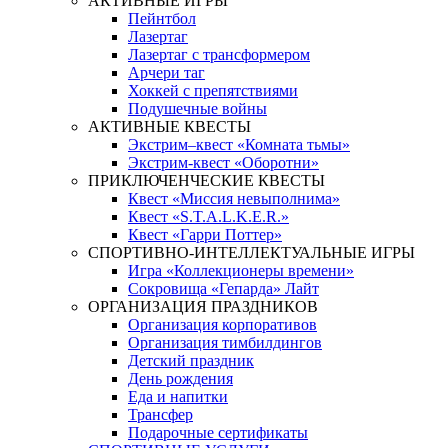
АКТИВНЫЕ ИГРЫ
Пейнтбол
Лазертаг
Лазертаг с трансформером
Арчери таг
Хоккей с препятствиями
Подушечные войны
АКТИВНЫЕ КВЕСТЫ
Экстрим–квест «Комната тьмы»
Экстрим-квест «Оборотни»
ПРИКЛЮЧЕНЧЕСКИЕ КВЕСТЫ
Квест «Миссия невыполнима»
Квест «S.T.A.L.K.E.R.»
Квест «Гарри Поттер»
СПОРТИВНО-ИНТЕЛЛЕКТУАЛЬНЫЕ ИГРЫ
Игра «Коллекционеры времени»
Сокровища «Гепарда» Лайт
ОРГАНИЗАЦИЯ ПРАЗДНИКОВ
Организация корпоративов
Организация тимбилдингов
Детский праздник
День рождения
Еда и напитки
Трансфер
Подарочные сертификаты