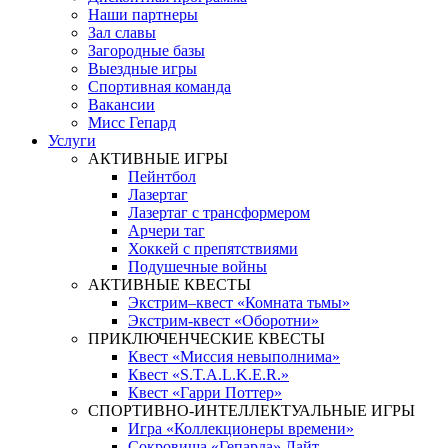
Наши партнеры
Зал славы
Загородные базы
Выездные игры
Спортивная команда
Вакансии
Мисс Гепард
Услуги
АКТИВНЫЕ ИГРЫ
Пейнтбол
Лазертаг
Лазертаг с трансформером
Арчери таг
Хоккей с препятствиями
Подушечные войны
АКТИВНЫЕ КВЕСТЫ
Экстрим–квест «Комната тьмы»
Экстрим-квест «Оборотни»
ПРИКЛЮЧЕНЧЕСКИЕ КВЕСТЫ
Квест «Миссия невыполнима»
Квест «S.T.A.L.K.E.R.»
Квест «Гарри Поттер»
СПОРТИВНО-ИНТЕЛЛЕКТУАЛЬНЫЕ ИГРЫ
Игра «Коллекционеры времени»
Сокровища «Гепарда» Лайт