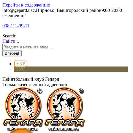
Перейти к содержанию
info@gepard.ua
с.Пирново, Вышгородский район
9:00-20:00
ежедневно!
098 111-99-11
Search:
Найти...
УКР
РУС
Пейнтбольный клуб Гепард
Только качественный адреналин