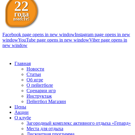
22
года
вместе!
Facebook page opens in new window
Instagram page opens in new
window
YouTube page opens in new window
Viber page opens in
new window
098 111-99-11
Главная
Новости
Статьи
Об игре
О пейнтболе
Сценарии игр
Инструктаж
Пейнтбол Магазин
Цены
Акции
О клубе
Загородный комплекс активного отдыха «Гепард»
Места для отдыха
Дисконтная программа