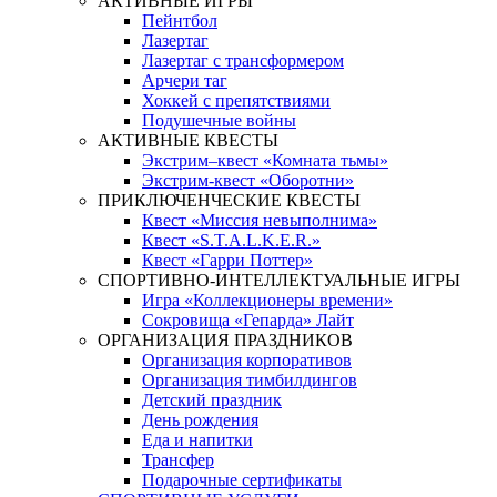
АКТИВНЫЕ ИГРЫ
Пейнтбол
Лазертаг
Лазертаг с трансформером
Арчери таг
Хоккей с препятствиями
Подушечные войны
АКТИВНЫЕ КВЕСТЫ
Экстрим–квест «Комната тьмы»
Экстрим-квест «Оборотни»
ПРИКЛЮЧЕНЧЕСКИЕ КВЕСТЫ
Квест «Миссия невыполнима»
Квест «S.T.A.L.K.E.R.»
Квест «Гарри Поттер»
СПОРТИВНО-ИНТЕЛЛЕКТУАЛЬНЫЕ ИГРЫ
Игра «Коллекционеры времени»
Сокровища «Гепарда» Лайт
ОРГАНИЗАЦИЯ ПРАЗДНИКОВ
Организация корпоративов
Организация тимбилдингов
Детский праздник
День рождения
Еда и напитки
Трансфер
Подарочные сертификаты