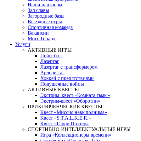
Наши партнеры
Зал славы
Загородные базы
Выездные игры
Спортивная команда
Вакансии
Мисс Гепард
Услуги
АКТИВНЫЕ ИГРЫ
Пейнтбол
Лазертаг
Лазертаг с трансформером
Арчери таг
Хоккей с препятствиями
Подушечные войны
АКТИВНЫЕ КВЕСТЫ
Экстрим–квест «Комната тьмы»
Экстрим-квест «Оборотни»
ПРИКЛЮЧЕНЧЕСКИЕ КВЕСТЫ
Квест «Миссия невыполнима»
Квест «S.T.A.L.K.E.R.»
Квест «Гарри Поттер»
СПОРТИВНО-ИНТЕЛЛЕКТУАЛЬНЫЕ ИГРЫ
Игра «Коллекционеры времени»
Сокровища «Гепарда» Лайт