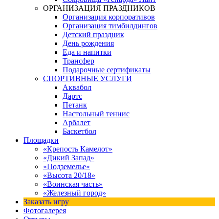
ОРГАНИЗАЦИЯ ПРАЗДНИКОВ
Организация корпоративов
Организация тимбилдингов
Детский праздник
День рождения
Еда и напитки
Трансфер
Подарочные сертификаты
СПОРТИВНЫЕ УСЛУГИ
Аквабол
Дартс
Петанк
Настольный теннис
Арбалет
Баскетбол
Площадки
«Крепость Камелот»
«Дикий Запад»
«Подземелье»
«Высота 20/18»
«Воинская часть»
«Железный город»
Заказать игру
Фотогалерея