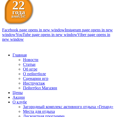
22
года
вместе!
Facebook page opens in new window
Instagram page opens in new
window
YouTube page opens in new window
Viber page opens in
new window
098 111-99-11
Главная
Новости
Статьи
Об игре
О пейнтболе
Сценарии игр
Инструктаж
Пейнтбол Магазин
Цены
Акции
О клубе
Загородный комплекс активного отдыха «Гепард»
Места для отдыха
Дисконтная программа