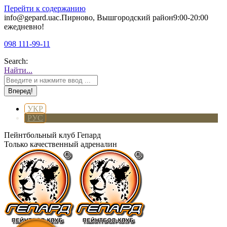
Перейти к содержанию
info@gepard.ua
с.Пирново, Вышгородский район
9:00-20:00
ежедневно!
098 111-99-11
Search:
Найти...
УКР
РУС
Пейнтбольный клуб Гепард
Только качественный адреналин