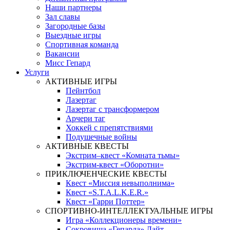
Наши партнеры
Зал славы
Загородные базы
Выездные игры
Спортивная команда
Вакансии
Мисс Гепард
Услуги
АКТИВНЫЕ ИГРЫ
Пейнтбол
Лазертаг
Лазертаг с трансформером
Арчери таг
Хоккей с препятствиями
Подушечные войны
АКТИВНЫЕ КВЕСТЫ
Экстрим–квест «Комната тьмы»
Экстрим-квест «Оборотни»
ПРИКЛЮЧЕНЧЕСКИЕ КВЕСТЫ
Квест «Миссия невыполнима»
Квест «S.T.A.L.K.E.R.»
Квест «Гарри Поттер»
СПОРТИВНО-ИНТЕЛЛЕКТУАЛЬНЫЕ ИГРЫ
Игра «Коллекционеры времени»
Сокровища «Гепарда» Лайт