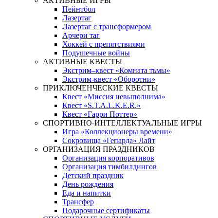
АКТИВНЫЕ ИГРЫ
Пейнтбол
Лазертаг
Лазертаг с трансформером
Арчери таг
Хоккей с препятствиями
Подушечные войны
АКТИВНЫЕ КВЕСТЫ
Экстрим–квест «Комната тьмы»
Экстрим-квест «Оборотни»
ПРИКЛЮЧЕНЧЕСКИЕ КВЕСТЫ
Квест «Миссия невыполнима»
Квест «S.T.A.L.K.E.R.»
Квест «Гарри Поттер»
СПОРТИВНО-ИНТЕЛЛЕКТУАЛЬНЫЕ ИГРЫ
Игра «Коллекционеры времени»
Сокровища «Гепарда» Лайт
ОРГАНИЗАЦИЯ ПРАЗДНИКОВ
Организация корпоративов
Организация тимбилдингов
Детский праздник
День рождения
Еда и напитки
Трансфер
Подарочные сертификаты