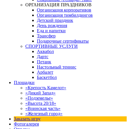
ОРГАНИЗАЦИЯ ПРАЗДНИКОВ
Организация корпоративов
Организация тимбилдингов
Детский праздник
День рождения
Еда и напитки
Трансфер
Подарочные сертификаты
СПОРТИВНЫЕ УСЛУГИ
Аквабол
Дартс
Петанк
Настольный теннис
Арбалет
Баскетбол
Площадки
«Крепость Камелот»
«Дикий Запад»
«Подземелье»
«Высота 20/18»
«Воинская часть»
«Железный город»
Заказать игру
Фотогалерея