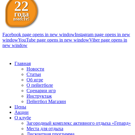
22
года
вместе!
Facebook page opens in new window
Instagram page opens in new
window
YouTube page opens in new window
Viber page opens in
new window
098 111-99-11
Главная
Новости
Статьи
Об игре
О пейнтболе
Сценарии игр
Инструктаж
Пейнтбол Магазин
Цены
Акции
О клубе
Загородный комплекс активного отдыха «Гепард»
Места для отдыха
Дисконтная программа