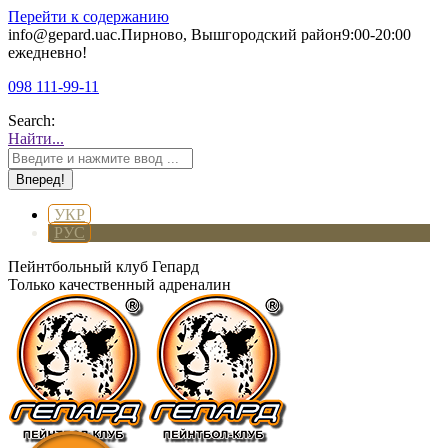
Перейти к содержанию
info@gepard.ua
с.Пирново, Вышгородский район
9:00-20:00
ежедневно!
098 111-99-11
Search:
Найти...
УКР
РУС
Пейнтбольный клуб Гепард
Только качественный адреналин