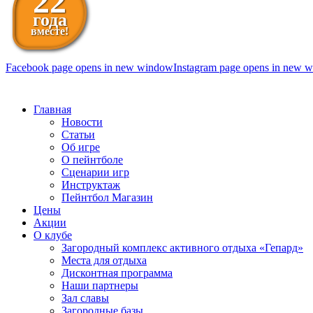
22
года
вместе!
Facebook page opens in new window
Instagram page opens in new 
098 111-99-11
Главная
Новости
Статьи
Об игре
О пейнтболе
Сценарии игр
Инструктаж
Пейнтбол Магазин
Цены
Акции
О клубе
Загородный комплекс активного отдыха «Гепард»
Места для отдыха
Дисконтная программа
Наши партнеры
Зал славы
Загородные базы