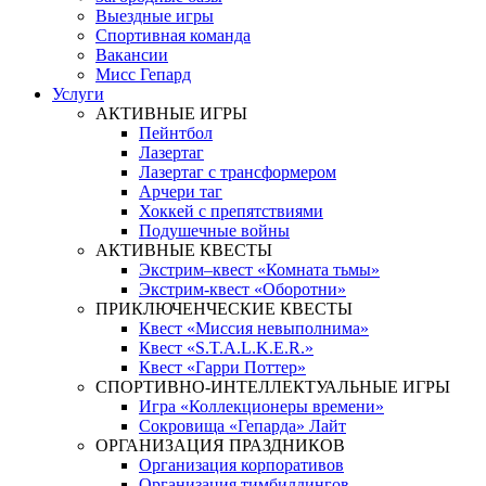
Выездные игры
Спортивная команда
Вакансии
Мисс Гепард
Услуги
АКТИВНЫЕ ИГРЫ
Пейнтбол
Лазертаг
Лазертаг с трансформером
Арчери таг
Хоккей с препятствиями
Подушечные войны
АКТИВНЫЕ КВЕСТЫ
Экстрим–квест «Комната тьмы»
Экстрим-квест «Оборотни»
ПРИКЛЮЧЕНЧЕСКИЕ КВЕСТЫ
Квест «Миссия невыполнима»
Квест «S.T.A.L.K.E.R.»
Квест «Гарри Поттер»
СПОРТИВНО-ИНТЕЛЛЕКТУАЛЬНЫЕ ИГРЫ
Игра «Коллекционеры времени»
Сокровища «Гепарда» Лайт
ОРГАНИЗАЦИЯ ПРАЗДНИКОВ
Организация корпоративов
Организация тимбилдингов