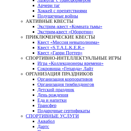
Лазертаг с трансформером
Арчери таг
Хоккей с препятствиями
Подушечные войны
АКТИВНЫЕ КВЕСТЫ
Экстрим–квест «Комната тьмы»
Экстрим-квест «Оборотни»
ПРИКЛЮЧЕНЧЕСКИЕ КВЕСТЫ
Квест «Миссия невыполнима»
Квест «S.T.A.L.K.E.R.»
Квест «Гарри Поттер»
СПОРТИВНО-ИНТЕЛЛЕКТУАЛЬНЫЕ ИГРЫ
Игра «Коллекционеры времени»
Сокровища «Гепарда» Лайт
ОРГАНИЗАЦИЯ ПРАЗДНИКОВ
Организация корпоративов
Организация тимбилдингов
Детский праздник
День рождения
Еда и напитки
Трансфер
Подарочные сертификаты
СПОРТИВНЫЕ УСЛУГИ
Аквабол
Дартс