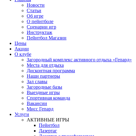
Новости
Статьи
Об игре
О пейнтболе
Сценарии игр
Инструктаж
Пейнтбол Магазин
Цены
Акции
О клубе
Загородный комплекс активного отдыха «Гепард»
Места для отдыха
Дисконтная программа
Наши партнеры
Зал славы
Загородные базы
Выездные игры
Спортивная команда
Вакансии
Мисс Гепард
Услуги
АКТИВНЫЕ ИГРЫ
Пейнтбол
Лазертаг